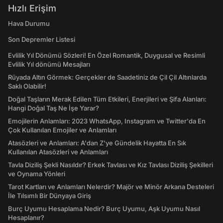
Hızlı Erişim
Hava Durumu
Son Depremler Listesi
Evlilik Yıl Dönümü Sözleri! En Özel Romantik, Duygusal ve Resimli
Evlilik Yıl dönümü Mesajları
Rüyada Altın Görmek: Gerçekler de Saadetiniz de Çil Çil Altınlarda
Saklı Olabilir!
Doğal Taşların Merak Edilen Tüm Etkileri, Enerjileri ve Şifa Alanları:
Hangi Doğal Taş Ne İşe Yarar?
Emojilerin Anlamları: 2023 WhatsApp, Instagram ve Twitter'da En
Çok Kullanılan Emojiler ve Anlamları
Atasözleri ve Anlamları: A'dan Z'ye Gündelik Hayatta En Sık
Kullanılan Atasözleri ve Anlamları
Tavla Diziliş Şekli Nasıldır? Erkek Tavlası ve Kız Tavlası Diziliş Şekilleri
ve Oynama Yönleri
Tarot Kartları ve Anlamları Nelerdir? Majör ve Minör Arkana Desteleri
İle Tılsımlı Bir Dünyaya Giriş
Burç Uyumu Hesaplama Nedir? Burç Uyumu, Aşk Uyumu Nasıl
Hesaplanır?