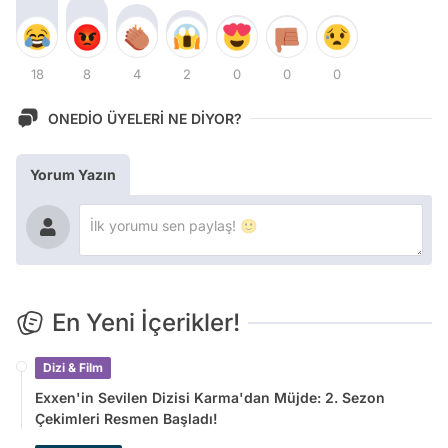
18
8
4
2
0
0
0
ONEDİO ÜYELERİ NE DİYOR?
Yorum Yazın
En Yeni İçerikler!
Dizi & Film
Exxen'in Sevilen Dizisi Karma'dan Müjde: 2. Sezon
Çekimleri Resmen Başladı!