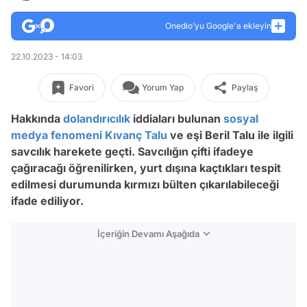
Onedio’yu Google'a ekleyin
22.10.2023 - 14:03
Favori
Yorum Yap
Paylaş
Hakkında
dolandırıcılık
iddiaları bulunan
sosyal
medya fenomeni
Kıvanç Talu
ve eşi Beril Talu ile ilgili
savcılık harekete geçti. Savcılığın çifti ifadeye
çağıracağı öğrenilirken, yurt dışına kaçtıkları tespit
edilmesi durumunda kırmızı bülten çıkarılabileceği
ifade ediliyor.
İçeriğin Devamı Aşağıda