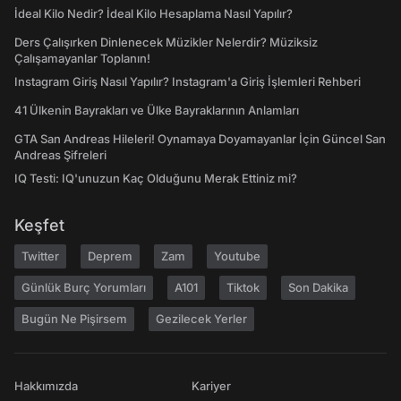
İdeal Kilo Nedir? İdeal Kilo Hesaplama Nasıl Yapılır?
Ders Çalışırken Dinlenecek Müzikler Nelerdir? Müziksiz
Çalışamayanlar Toplanın!
Instagram Giriş Nasıl Yapılır? Instagram'a Giriş İşlemleri Rehberi
41 Ülkenin Bayrakları ve Ülke Bayraklarının Anlamları
GTA San Andreas Hileleri! Oynamaya Doyamayanlar İçin Güncel San
Andreas Şifreleri
IQ Testi: IQ'unuzun Kaç Olduğunu Merak Ettiniz mi?
Keşfet
Twitter
Deprem
Zam
Youtube
Günlük Burç Yorumları
A101
Tiktok
Son Dakika
Bugün Ne Pişirsem
Gezilecek Yerler
Hakkımızda
Kariyer