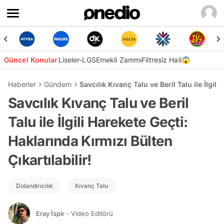
Güncel Konular
Liseler-LGS
Emekli Zammı
Filtresiz Hali😱
Haberler
Gündem
Savcılık Kıvanç Talu ve Beril Talu ile İlgili
Savcılık Kıvanç Talu ve Beril
Talu ile İlgili Harekete Geçti:
Haklarında Kırmızı Bülten
Çıkartılabilir!
Dolandırıcılık
Kıvanç Talu
Eray İspir
- Video Editörü