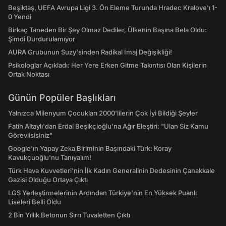
Beşiktaş, UEFA Avrupa Ligi 3. Ön Eleme Turunda Hradec Kralove'ı 1-
0 Yendi
Birkaç Taneden Bir Şey Olmaz Dediler, Ülkenin Başına Bela Oldu:
Şimdi Durdurulamıyor
AURA Grubunun Suzy'sinden Radikal İmaj Değişikliği!
Psikologlar Açıkladı: Her Yere Erken Gitme Takıntısı Olan Kişilerin
Ortak Noktası
Günün Popüler Başlıkları
Yalnızca Milenyum Çocukları 2000'lilerin Çok İyi Bildiği Şeyler
Fatih Altaylı'dan Erdal Beşikçioğlu'na Ağır Eleştiri: "Ulan Siz Kamu
Görevlisisiniz"
Google'ın Yapay Zeka Biriminin Başındaki Türk: Koray
Kavukçuoğlu'nu Tanıyalım!
Türk Hava Kuvvetleri'nin İlk Kadın Generalinin Dedesinin Çanakkale
Gazisi Olduğu Ortaya Çıktı
LGS Yerleştirmelerinin Ardından Türkiye'nin En Yüksek Puanlı
Liseleri Belli Oldu
2 Bin Yıllık Betonun Sırrı Tuvaletten Çıktı