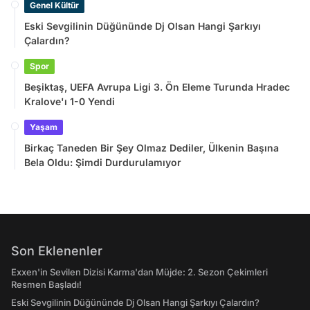
Genel Kültür
Eski Sevgilinin Düğününde Dj Olsan Hangi Şarkıyı
Çalardın?
Spor
Beşiktaş, UEFA Avrupa Ligi 3. Ön Eleme Turunda Hradec
Kralove'ı 1-0 Yendi
Yaşam
Birkaç Taneden Bir Şey Olmaz Dediler, Ülkenin Başına
Bela Oldu: Şimdi Durdurulamıyor
Son Eklenenler
Exxen'in Sevilen Dizisi Karma'dan Müjde: 2. Sezon Çekimleri
Resmen Başladı!
Eski Sevgilinin Düğününde Dj Olsan Hangi Şarkıyı Çalardın?