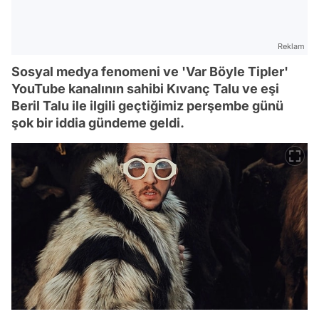
Reklam
Sosyal medya fenomeni ve 'Var Böyle Tipler'
YouTube kanalının sahibi Kıvanç Talu ve eşi
Beril Talu ile ilgili geçtiğimiz perşembe günü
şok bir iddia gündeme geldi.