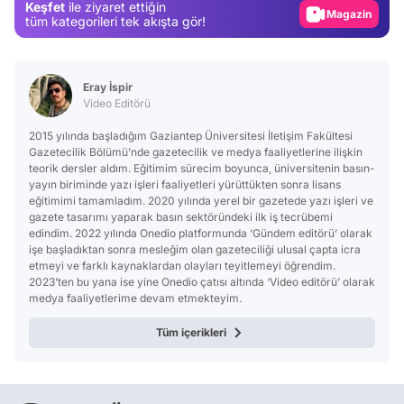
Keşfet
ile ziyaret ettiğin
Magazin
tüm kategorileri tek akışta gör!
Video
Test
Eray İspir
Video Editörü
2015 yılında başladığım Gaziantep Üniversitesi İletişim Fakültesi
Gazetecilik Bölümü’nde gazetecilik ve medya faaliyetlerine ilişkin
teorik dersler aldım. Eğitimim sürecim boyunca, üniversitenin basın-
yayın biriminde yazı işleri faaliyetleri yürüttükten sonra lisans
eğitimimi tamamladım. 2020 yılında yerel bir gazetede yazı işleri ve
gazete tasarımı yaparak basın sektöründeki ilk iş tecrübemi
edindim. 2022 yılında Onedio platformunda ‘Gündem editörü’ olarak
işe başladıktan sonra mesleğim olan gazeteciliği ulusal çapta icra
etmeyi ve farklı kaynaklardan olayları teyitlemeyi öğrendim.
2023’ten bu yana ise yine Onedio çatısı altında ‘Video editörü’ olarak
medya faaliyetlerime devam etmekteyim.
Tüm içerikleri