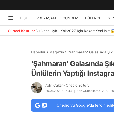
TEST
EV & YAŞAM
GÜNDEM
EĞLENCE
YE
Güncel Konular
Bu Gece Uyku Yok
2027 İçin Rakam
Yeni İsim
Haberler
Magazin
'Şahmaran' Galasında Şıklı
Paylaşımları
'Şahmaran' Galasında Şıkl
Ünlülerin Yaptığı Instagr
Aylin Çakar
- Onedio Editörü
20.01.2023 - 16:44
Son Güncelleme: 20.01.20
Onedio’yu Google’da tercih edil