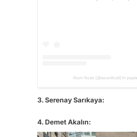
Acun Ilıcalı (@acunilicali)'in payl
3. Serenay Sarıkaya:
4. Demet Akalın: