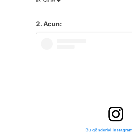
İlk karne ♥️
2. Acun:
Bu gönderiyi Instagram