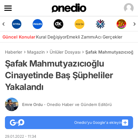
Güncel Konular
Kural Değişiyor
Emekli Zammı
Acı Gerçekler
Haberler
Magazin
Ünlüler Dosyası
Şafak Mahmutyazıcıoğlu 
Şafak Mahmutyazıcıoğlu
Cinayetinde Baş Şüpheliler
Yakalandı
Emre Ordu
- Onedio Haber ve Gündem Editörü
Onedio’yu Google'a ekleyin
29.01.2022 - 11:34