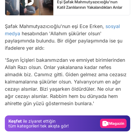
Eşi Şafak Mahmutyazıcıoğlu'nun
Katil Zanlılarının Yakalandıkları Anlar
Şafak Mahmutyazıcıoğlu'nun eşi Ece Erken,
sosyal
medya
hesabından 'Allahım şükürler olsun'
paylaşımında bulundu. Bir diğer paylaşımında ise şu
ifadelere yer aldı:
'Sayın İçişleri bakanımızdan ve emniyet birimlerinden
Allah Razı olsun. Onlar yakalanana kadar nefes
almadık biz. Canımız gitti. Giden gelmez ama cezasız
kalmamalarına şükürler olsun. Yalvarıyorum en ağır
cezayı alsınlar. Bizi yaşarken öldürdüler. Ne olur en
Video
ağır cezayı alsınlar. Rabbim hem bu dünyada hem
ahirette gün yüzü göstermesin bunlara.'
Test
Gündem
Keşfet
ile ziyaret ettiğin
Magazin
tüm kategorileri tek akışta gör!
Video