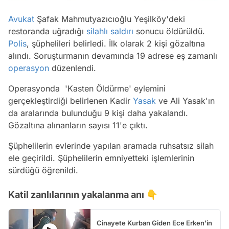
Avukat
Şafak Mahmutyazıcıoğlu Yeşilköy'deki
restoranda uğradığı
silahlı saldırı
sonucu öldürüldü.
Polis
, şüphelileri belirledi. İlk olarak 2 kişi gözaltına
alındı. Soruşturmanın devamında 19 adrese eş zamanlı
operasyon
düzenlendi.
Operasyonda 'Kasten Öldürme' eylemini
gerçekleştirdiği belirlenen Kadir
Yasak
ve Ali Yasak'ın
da aralarında bulunduğu 9 kişi daha yakalandı.
Gözaltına alınanların sayısı 11'e çıktı.
Şüphelilerin evlerinde yapılan aramada ruhsatsız silah
ele geçirildi. Şüphelilerin emniyetteki işlemlerinin
sürdüğü öğrenildi.
Katil zanlılarının yakalanma anı 👇
Cinayete Kurban Giden Ece Erken'in