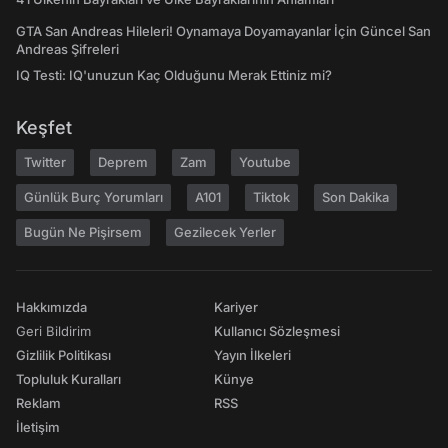
GTA San Andreas Hileleri! Oynamaya Doyamayanlar İçin Güncel San
Andreas Şifreleri
IQ Testi: IQ'unuzun Kaç Olduğunu Merak Ettiniz mi?
Keşfet
Twitter
Deprem
Zam
Youtube
Günlük Burç Yorumları
A101
Tiktok
Son Dakika
Bugün Ne Pişirsem
Gezilecek Yerler
Hakkımızda
Kariyer
Geri Bildirim
Kullanıcı Sözleşmesi
Gizlilik Politikası
Yayın İlkeleri
Topluluk Kuralları
Künye
Reklam
RSS
İletişim