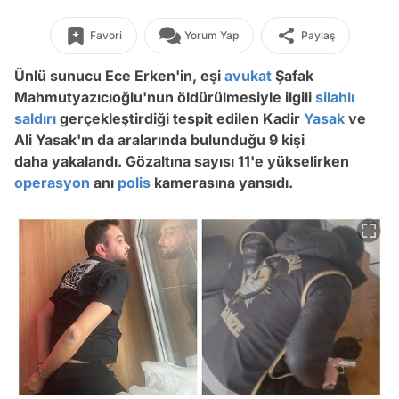
Favori
Yorum Yap
Paylaş
Ünlü sunucu Ece Erken'in, eşi
avukat
Şafak
Mahmutyazıcıoğlu'nun öldürülmesiyle ilgili
silahlı
saldırı
gerçekleştirdiği tespit edilen Kadir
Yasak
ve
Ali Yasak'ın da aralarında bulunduğu 9 kişi
daha yakalandı. Gözaltına sayısı 11'e yükselirken
operasyon
anı
polis
kamerasına yansıdı.