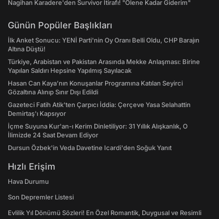
Nagihan Karadere'den Survivor İtirafı! "Ölene Kadar Giderim"
Günün Popüler Başlıkları
İlk Anket Sonucu: YENİ Parti'nin Oy Oranı Belli Oldu, CHP Barajın
Altına Düştü!
Türkiye, Arabistan ve Pakistan Arasında Mekke Anlaşması: Birine
Yapılan Saldırı Hepsine Yapılmış Sayılacak
Hasan Can Kaya’nın Konuşanlar Programına Katılan Seyirci
Gözaltına Alınıp Sınır Dışı Edildi
Gazeteci Fatih Atik'ten Çarpıcı İddia: Çerçeve Yasa Selahattin
Demirtaş'ı Kapsıyor
İçme Suyuna Kur'an-ı Kerim Dinletiliyor: 31 Yıllık Alışkanlık, O
İlimizde 24 Saat Devam Ediyor
Dursun Özbek'in Veda Davetine Icardi'den Soğuk Yanıt
Hızlı Erişim
Hava Durumu
Son Depremler Listesi
Evlilik Yıl Dönümü Sözleri! En Özel Romantik, Duygusal ve Resimli