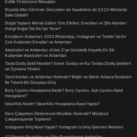
Evlilik Yıl dönümü Mesajları
Rüyada Altın Görmek: Gerçekler de Saadetiniz de Çil Çil Altınlarda
Saklı Olabilir!
Doğal Taşların Merak Edilen Tüm Etkileri, Enerjileri ve Şifa Alanları:
Hangi Doğal Taş Ne İşe Yarar?
Emojilerin Anlamları: 2023 WhatsApp, Instagram ve Twitter'da En
Çok Kullanılan Emojiler ve Anlamları
Atasözleri ve Anlamları: A'dan Z'ye Gündelik Hayatta En Sık
Kullanılan Atasözleri ve Anlamları
Tavla Diziliş Şekli Nasıldır? Erkek Tavlası ve Kız Tavlası Diziliş Şekilleri
ve Oynama Yönleri
Tarot Kartları ve Anlamları Nelerdir? Majör ve Minör Arkana Desteleri
İle Tılsımlı Bir Dünyaya Giriş
Burç Uyumu Hesaplama Nedir? Burç Uyumu, Aşk Uyumu Nasıl
Hesaplanır?
İdeal Kilo Nedir? İdeal Kilo Hesaplama Nasıl Yapılır?
Ders Çalışırken Dinlenecek Müzikler Nelerdir? Müziksiz
Çalışamayanlar Toplanın!
Instagram Giriş Nasıl Yapılır? Instagram'a Giriş İşlemleri Rehberi
41 Ülkenin Bayrakları ve Ülke Bayraklarının Anlamları