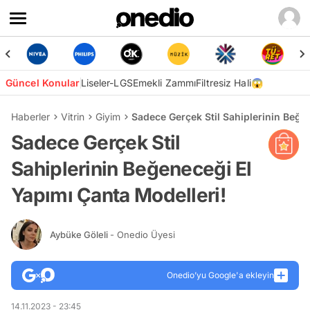
Güncel Konular
Liseler-LGS
Emekli Zammı
Filtresiz Hali😱
Haberler
Vitrin
Giyim
Sadece Gerçek Stil Sahiplerinin Beğe
Sadece Gerçek Stil
Sahiplerinin Beğeneceği El
Yapımı Çanta Modelleri!
Aybüke Göleli
- Onedio Üyesi
Onedio’yu Google'a ekleyin
14.11.2023 - 23:45