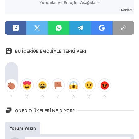
Yorumlar ve Emojiler Aşağıda
Reklam
BU İÇERİĞE EMOJİYLE TEPKİ VER!
1
0
0
0
0
0
0
ONEDİO ÜYELERİ NE DİYOR?
Yorum Yazın