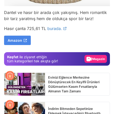
Dantel ve hasır bir arada çok yakışmış. Hem romantik
bir tarz yaratmış hem de oldukça spor bir tarz!
Video
Hasır çanta 725,61 TL
burada.
Test
Amazon
Gündem
Magazin
Keşfet
ile ziyaret ettiğin
Video
tüm kategorileri tek akışta gör!
Test
Evinizi Eğlence Merkezine
Dönüştürecek En Keyifli Ürünleri
Gülümseten Kasım Fırsatlarıyla
Almanın Tam Zamanı
İndirim Bitmeden Sepetinize
Eklemek İsteyeceğiniz Bluetooth