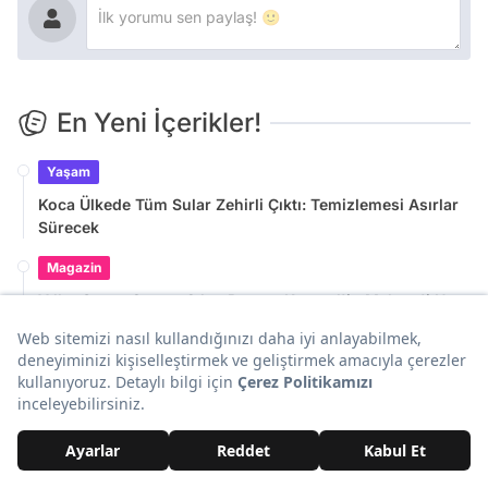
En Yeni İçerikler!
Yaşam
Koca Ülkede Tüm Sular Zehirli Çıktı: Temizlemesi Asırlar
Sürecek
Magazin
Yıllar Sonra Ortaya Çıktı: Poyraz Karayel'in Meltem'i Hare
Sürel Evlendi!
Yaşam
'Ölüler Şehri' Olarak Biliniyor: 1300 Kişinin Yaşadığı
Şehirde 1,5 Milyon Mezar Var
Yaşam