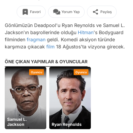
Favori
Yorum Yap
Paylaş
Gönlümüzün Deadpool'u Ryan Reynolds ve Samuel L.
Jackson'ın başrollerinde olduğu
Hitman
's Bodyguard
filminden
fragman
geldi. Komedi aksiyon türünde
karşımıza çıkacak
film
18 Ağustos'ta vizyona girecek.
ÖNE ÇIKAN YAPIMLAR & OYUNCULAR
Oyuncu
Oyuncu
Samuel L.
Jackson
Ryan Reynolds