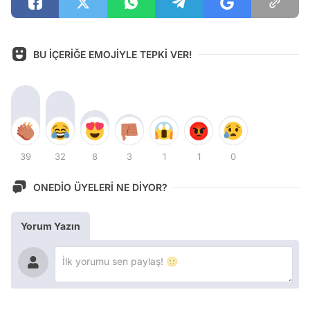
BU İÇERİĞE EMOJİYLE TEPKİ VER!
39
32
8
3
1
1
0
ONEDİO ÜYELERİ NE DİYOR?
Yorum Yazın