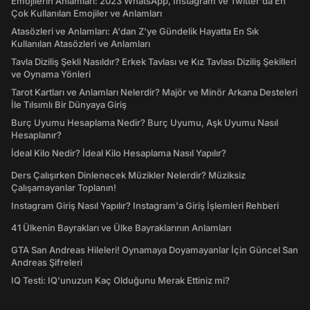
Emojilerin Anlamları: 2023 WhatsApp, Instagram ve Twitter'da En
Çok Kullanılan Emojiler ve Anlamları
Atasözleri ve Anlamları: A'dan Z'ye Gündelik Hayatta En Sık
Kullanılan Atasözleri ve Anlamları
Tavla Diziliş Şekli Nasıldır? Erkek Tavlası ve Kız Tavlası Diziliş Şekilleri
ve Oynama Yönleri
Tarot Kartları ve Anlamları Nelerdir? Majör ve Minör Arkana Desteleri
İle Tılsımlı Bir Dünyaya Giriş
Burç Uyumu Hesaplama Nedir? Burç Uyumu, Aşk Uyumu Nasıl
Hesaplanır?
İdeal Kilo Nedir? İdeal Kilo Hesaplama Nasıl Yapılır?
Ders Çalışırken Dinlenecek Müzikler Nelerdir? Müziksiz
Çalışamayanlar Toplanın!
Instagram Giriş Nasıl Yapılır? Instagram'a Giriş İşlemleri Rehberi
41 Ülkenin Bayrakları ve Ülke Bayraklarının Anlamları
GTA San Andreas Hileleri! Oynamaya Doyamayanlar İçin Güncel San
Andreas Şifreleri
IQ Testi: IQ'unuzun Kaç Olduğunu Merak Ettiniz mi?