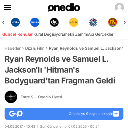
Güncel Konular
Kural Değişiyor
Emekli Zammı
Acı Gerçekler
Haberler
Dizi & Film
Ryan Reynolds ve Samuel L. Jackson'lı
Ryan Reynolds ve Samuel L.
Jackson'lı 'Hitman's
Bodyguard'tan Fragman Geldi
Emre Ş.
- Onedio Üyesi
Onedio’yu Google'a ekleyin
04.05.2017 - 10:43
Son Güncelleme: 07.02.2026 - 00:54