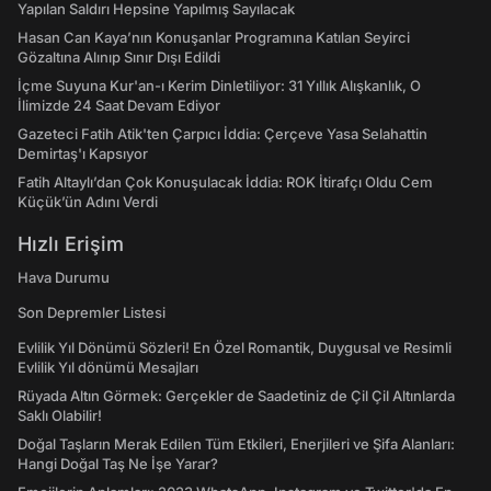
Yapılan Saldırı Hepsine Yapılmış Sayılacak
Hasan Can Kaya’nın Konuşanlar Programına Katılan Seyirci
Gözaltına Alınıp Sınır Dışı Edildi
İçme Suyuna Kur'an-ı Kerim Dinletiliyor: 31 Yıllık Alışkanlık, O
İlimizde 24 Saat Devam Ediyor
Gazeteci Fatih Atik'ten Çarpıcı İddia: Çerçeve Yasa Selahattin
Demirtaş'ı Kapsıyor
Fatih Altaylı’dan Çok Konuşulacak İddia: ROK İtirafçı Oldu Cem
Küçük’ün Adını Verdi
Hızlı Erişim
Hava Durumu
Son Depremler Listesi
Evlilik Yıl Dönümü Sözleri! En Özel Romantik, Duygusal ve Resimli
Evlilik Yıl dönümü Mesajları
Rüyada Altın Görmek: Gerçekler de Saadetiniz de Çil Çil Altınlarda
Saklı Olabilir!
Doğal Taşların Merak Edilen Tüm Etkileri, Enerjileri ve Şifa Alanları:
Hangi Doğal Taş Ne İşe Yarar?