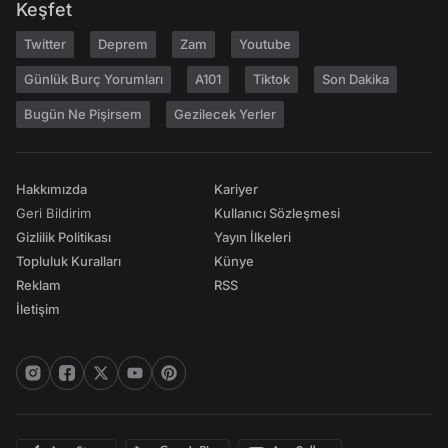
Keşfet
Twitter
Deprem
Zam
Youtube
Günlük Burç Yorumları
A101
Tiktok
Son Dakika
Bugün Ne Pişirsem
Gezilecek Yerler
Hakkımızda
Kariyer
Geri Bildirim
Kullanıcı Sözleşmesi
Gizlilik Politikası
Yayın İlkeleri
Topluluk Kuralları
Künye
Reklam
RSS
İletişim