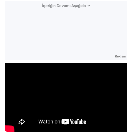
İçeriğin Devamı Aşağıda
Reklam