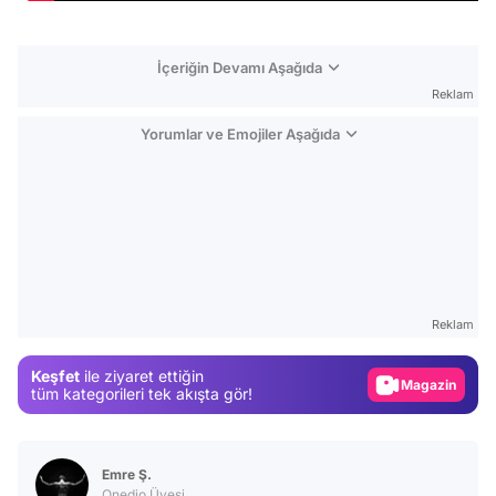
İçeriğin Devamı Aşağıda
Reklam
Yorumlar ve Emojiler Aşağıda
Video
Test
Reklam
Gündem
Magazin
Keşfet
ile ziyaret ettiğin
tüm kategorileri tek akışta gör!
Video
Test
Emre Ş.
Onedio Üyesi