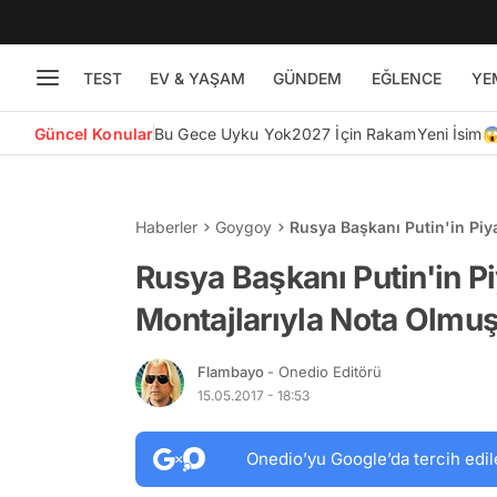
TEST
EV & YAŞAM
GÜNDEM
EĞLENCE
YE
Güncel Konular
Bu Gece Uyku Yok
2027 İçin Rakam
Yeni İsim
Haberler
Goygoy
Rusya Başkanı Putin'in Pi
Rusya Başkanı Putin'in 
Montajlarıyla Nota Olmuş
Flambayo
- Onedio Editörü
15.05.2017 - 18:53
Onedio’yu Google’da tercih edil