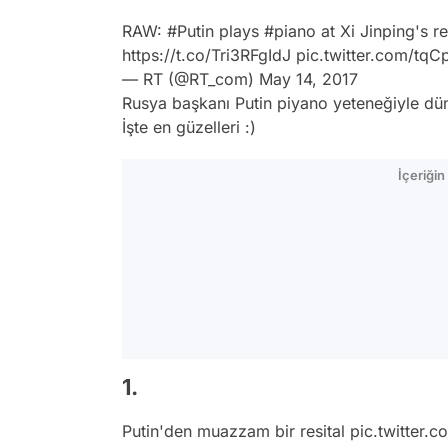
RAW:
#Putin
plays
#piano
at Xi Jinping's r
https://t.co/Tri3RFgIdJ
pic.twitter.com/tqC
— RT (@RT_com)
May 14, 2017
Rusya
başkanı
Putin
piyano yeteneğiyle dün
İşte en güzelleri :)
İçeriği
1.
Putin'den muazzam bir resital
pic.twitter.