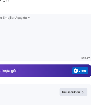
b6CJ0
e Emojiler Aşağıda
Video
Test
Gündem
Reklam
Magazin
 akışta gör!
Video
Test
Tüm içerikleri