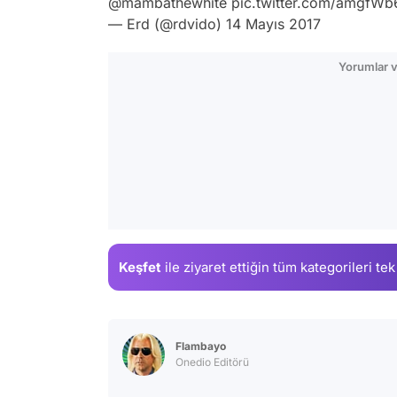
@mambathewhite
pic.twitter.com/amgfW
— Erd (@rdvido)
14 Mayıs 2017
Yorumlar v
Keşfet
ile ziyaret ettiğin
tüm kategorileri tek
Flambayo
Onedio Editörü