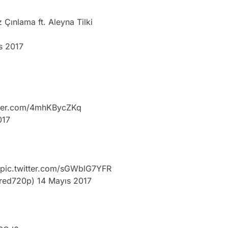
 Çınlama ft. Aleyna Tilki
s 2017
tter.com/4mhKBycZKq
017
pic.twitter.com/sGWblG7YFR
wred720p)
14 Mayıs 2017