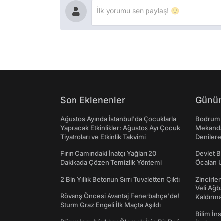
Son Eklenenler
Günün
Ağustos Ayında İstanbul'da Çocuklarla
Bodrum’
Yapılacak Etkinlikler: Ağustos Ayı Çocuk
Mekanda
Tiyatroları ve Etkinlik Takvimi
Denilere
Fırın Camındaki İnatçı Yağları 20
Devlet B
Dakikada Çözen Temizlik Yöntemi
Öcalan 
2 Bin Yıllık Betonun Sırrı Tuvaletten Çıktı
Zincirle
Veli Ağb
Rövanş Öncesi Avantaj Fenerbahçe'de!
Kaldırma
Sturm Graz Engeli İlk Maçta Aşıldı
Bilim İn