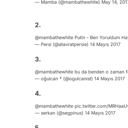
— Mamba (@mambathewhite)
May 14, 201
2.
@mambathewhite
Putin - Ben Yoruldum Ha
— Persi (@atavratpersie)
14 Mayıs 2017
3.
@mambathewhite
bu da benden o zaman f
— oğulcan * (@ogulcanist)
14 Mayıs 2017
4.
@mambathewhite
pic.twitter.com/MRHaa
— serkan (@segpinus)
14 Mayıs 2017
5.