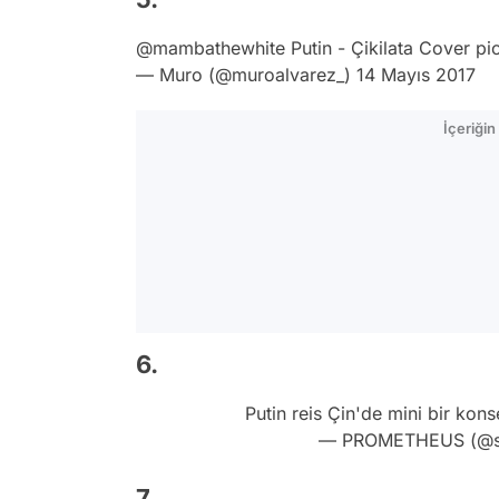
@mambathewhite
Putin - Çikilata Cover
pi
— Muro (@muroalvarez_)
14 Mayıs 2017
İçeriği
6.
Putin reis Çin'de mini bir kons
— PROMETHEUS (@s
7.