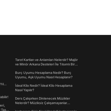
Tarot Kartları ve Anlamları Nelerdir? Majör
ve Minör Arkana Desteleri İle Tılsımlı Bir
Dünyaya Giriş
Burç Uyumu Hesaplama Nedir? Burç
Uyumu, Aşk Uyumu Nasıl Hesaplanır?
Yıl
İdeal Kilo Nedir? İdeal Kilo Hesaplama
Nasıl Yapılır?
abilir!
Ders Çalışırken Dinlenecek Müzikler
Nelerdir? Müziksiz Çalışamayanlar
eri,
Toplanın!
l Taş