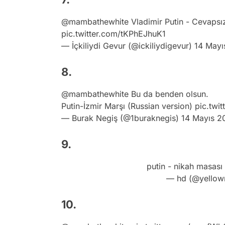
@mambathewhite
Vladimir Putin - Cevapsız
pic.twitter.com/tKPhEJhuK1
— İçkiliydi Gevur (@ickiliydigevur)
14 Mayı
8.
@mambathewhite
Bu da benden olsun.
Putin-İzmir Marşı (Russian version)
pic.twi
— Burak Negiş (@1buraknegis)
14 Mayıs 2
9.
putin - nikah masası
— hd (@yello
10.