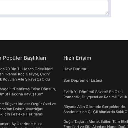
 Popüler Başlıkları
Hızlı Erişim
da 70 Bin TL Hesap Ödedikleri
Hava Durumu
n “Rahmi Koç Geliyor, Çıkın”
k Kovulan Aile Şikayetçi Oldu
Son Depremler Listesi
ahçeli: “Demirtaş Evine Dönsün,
Evlilik Yıl Dönümü Sözleri! En Özel
Umut Hakkına Kavuşsun”
Romantik, Duygusal ve Resimli Evlilik 
dönümü Mesajları
me Rüşvet İddiası: Özgür Özel ve
Rüyada Altın Görmek: Gerçekler de
aba’nın Dokunulmazlığını
Saadetiniz de Çil Çil Altınlarda Saklı Ol
k İçin Fezleke Hazırlandı
Doğal Taşların Merak Edilen Tüm Etkil
sanları, Ay Üzerinde Hızla
Enerjileri ve Şifa Alanları: Hangi Doğa