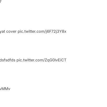
7
yat cover
pic.twitter.com/j6F72j3Y8x
dsfsdfds
pic.twitter.com/ZqG0IvEiCT
UvMMv