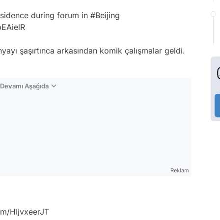
esidence during forum in
#Beijing
pEAielR
yayı şaşırtınca arkasından komik çalışmalar geldi.
n Devamı Aşağıda
Reklam
com/HIjvxeerJT