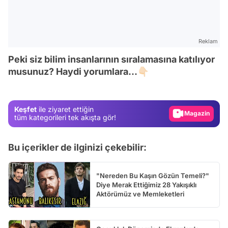
Reklam
Video
Peki siz bilim insanlarının sıralamasına katılıyor
Test
musunuz? Haydi yorumlara...👇🏻
Gündem
Magazin
Keşfet
ile ziyaret ettiğin
Video
tüm kategorileri tek akışta gör!
Test
Bu içerikler de ilginizi çekebilir:
"Nereden Bu Kaşın Gözün Temeli?"
Diye Merak Ettiğimiz 28 Yakışıklı
Aktörümüz ve Memleketleri