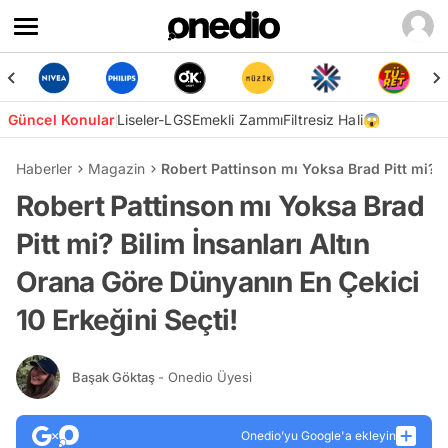
Güncel Konular
Liseler-LGS
Emekli Zammı
Filtresiz Hali😱
Haberler
Magazin
Robert Pattinson mı Yoksa Brad Pitt mi? B
Robert Pattinson mı Yoksa Brad
Pitt mi? Bilim İnsanları Altın
Orana Göre Dünyanın En Çekici
10 Erkeğini Seçti!
Başak Göktaş
- Onedio Üyesi
Onedio’yu Google'a ekleyin