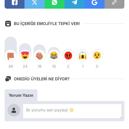
BU İÇERİĞE EMOJİYLE TEPKİ VER!
49
24
19
10
2
1
0
ONEDİO ÜYELERİ NE DİYOR?
Yorum Yazın