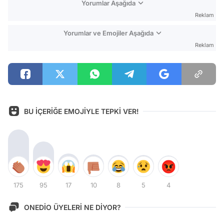
Yorumlar Aşağıda
Reklam
Yorumlar ve Emojiler Aşağıda
Reklam
BU İÇERİĞE EMOJİYLE TEPKİ VER!
175
95
17
10
8
5
4
ONEDİO ÜYELERİ NE DİYOR?