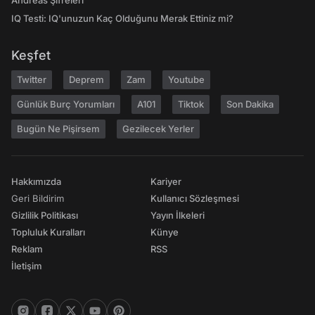
Andreas Şifreleri
IQ Testi: IQ'unuzun Kaç Olduğunu Merak Ettiniz mi?
Keşfet
Twitter
Deprem
Zam
Youtube
Günlük Burç Yorumları
A101
Tiktok
Son Dakika
Bugün Ne Pişirsem
Gezilecek Yerler
Hakkımızda
Kariyer
Geri Bildirim
Kullanıcı Sözleşmesi
Gizlilik Politikası
Yayın İlkeleri
Topluluk Kuralları
Künye
Reklam
RSS
İletişim