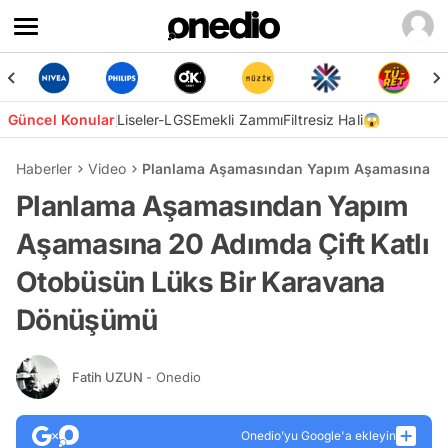
Güncel Konular
Liseler-LGS
Emekli Zammı
Filtresiz Hali😱
Haberler
Video
Planlama Aşamasından Yapım Aşamasına 20 
Planlama Aşamasından Yapım
Aşamasına 20 Adımda Çift Katlı
Otobüsün Lüks Bir Karavana
Dönüşümü
Fatih UZUN
- Onedio
Onedio’yu Google'a ekleyin