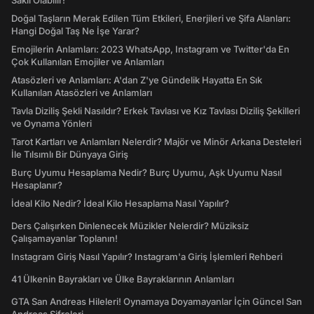
Saklı Olabilir!
Doğal Taşların Merak Edilen Tüm Etkileri, Enerjileri ve Şifa Alanları:
Hangi Doğal Taş Ne İşe Yarar?
Emojilerin Anlamları: 2023 WhatsApp, Instagram ve Twitter'da En
Çok Kullanılan Emojiler ve Anlamları
Atasözleri ve Anlamları: A'dan Z'ye Gündelik Hayatta En Sık
Kullanılan Atasözleri ve Anlamları
Tavla Diziliş Şekli Nasıldır? Erkek Tavlası ve Kız Tavlası Diziliş Şekilleri
ve Oynama Yönleri
Tarot Kartları ve Anlamları Nelerdir? Majör ve Minör Arkana Desteleri
İle Tılsımlı Bir Dünyaya Giriş
Burç Uyumu Hesaplama Nedir? Burç Uyumu, Aşk Uyumu Nasıl
Hesaplanır?
İdeal Kilo Nedir? İdeal Kilo Hesaplama Nasıl Yapılır?
Ders Çalışırken Dinlenecek Müzikler Nelerdir? Müziksiz
Çalışamayanlar Toplanın!
Instagram Giriş Nasıl Yapılır? Instagram'a Giriş İşlemleri Rehberi
41 Ülkenin Bayrakları ve Ülke Bayraklarının Anlamları
GTA San Andreas Hileleri! Oynamaya Doyamayanlar İçin Güncel San