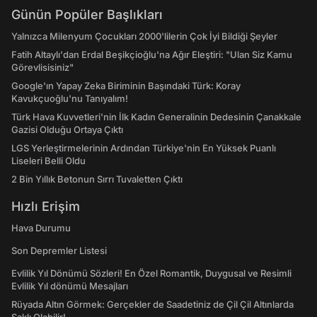
Günün Popüler Başlıkları
Yalnızca Milenyum Çocukları 2000'lilerin Çok İyi Bildiği Şeyler
Fatih Altaylı'dan Erdal Beşikçioğlu'na Ağır Eleştiri: "Ulan Siz Kamu
Görevlisisiniz"
Google'ın Yapay Zeka Biriminin Başındaki Türk: Koray
Kavukçuoğlu'nu Tanıyalım!
Türk Hava Kuvvetleri'nin İlk Kadın Generalinin Dedesinin Çanakkale
Gazisi Olduğu Ortaya Çıktı
LGS Yerleştirmelerinin Ardından Türkiye'nin En Yüksek Puanlı
Liseleri Belli Oldu
2 Bin Yıllık Betonun Sırrı Tuvaletten Çıktı
Hızlı Erişim
Hava Durumu
Son Depremler Listesi
Evlilik Yıl Dönümü Sözleri! En Özel Romantik, Duygusal ve Resimli
Evlilik Yıl dönümü Mesajları
Rüyada Altın Görmek: Gerçekler de Saadetiniz de Çil Çil Altınlarda