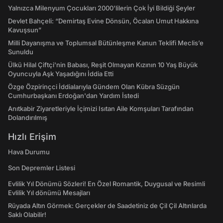
Yalnızca Milenyum Çocukları 2000'lilerin Çok İyi Bildiği Şeyler
Devlet Bahçeli: “Demirtaş Evine Dönsün, Öcalan Umut Hakkına
Kavuşsun”
Milli Dayanışma ve Toplumsal Bütünleşme Kanun Teklifi Meclis’e
Sunuldu
Ülkü Hilal Çiftçi'nin Babası, Reşit Olmayan Kızının 10 Yaş Büyük
Oyuncuyla Aşk Yaşadığını İddia Etti
Özge Özpirinçci İddialarıyla Gündem Olan Kübra Süzgün
Cumhurbaşkanı Erdoğan'dan Yardım İstedi
Anıtkabir Ziyaretleriyle İçimizi Isıtan Aile Komşuları Tarafından
Dolandırılmış
Hızlı Erişim
Hava Durumu
Son Depremler Listesi
Evlilik Yıl Dönümü Sözleri! En Özel Romantik, Duygusal ve Resimli
Evlilik Yıl dönümü Mesajları
Rüyada Altın Görmek: Gerçekler de Saadetiniz de Çil Çil Altınlarda
Saklı Olabilir!