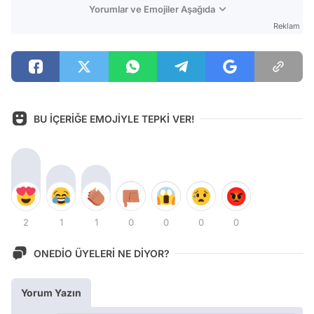
Yorumlar ve Emojiler Aşağıda
Reklam
BU İÇERİĞE EMOJİYLE TEPKİ VER!
2
1
1
0
0
0
0
ONEDİO ÜYELERİ NE DİYOR?
Yorum Yazın