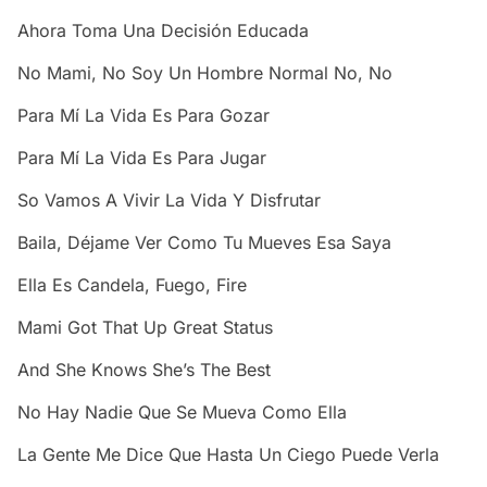
Ahora Toma Una Decisión Educada
No Mami, No Soy Un Hombre Normal No, No
Para Mí La Vida Es Para Gozar
Para Mí La Vida Es Para Jugar
So Vamos A Vivir La Vida Y Disfrutar
Baila, Déjame Ver Como Tu Mueves Esa Saya
Ella Es Candela, Fuego, Fire
Mami Got That Up Great Status
And She Knows She’s The Best
No Hay Nadie Que Se Mueva Como Ella
La Gente Me Dice Que Hasta Un Ciego Puede Verla