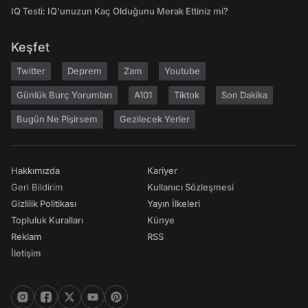
IQ Testi: IQ'unuzun Kaç Olduğunu Merak Ettiniz mi?
Keşfet
Twitter
Deprem
Zam
Youtube
Günlük Burç Yorumları
A101
Tiktok
Son Dakika
Bugün Ne Pişirsem
Gezilecek Yerler
Hakkımızda
Kariyer
Geri Bildirim
Kullanıcı Sözleşmesi
Gizlilik Politikası
Yayın İlkeleri
Topluluk Kuralları
Künye
Reklam
RSS
İletişim