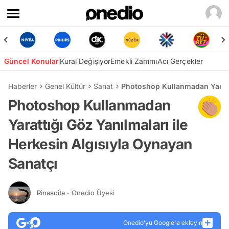
Güncel Konular
Kural Değişiyor
Emekli Zammı
Acı Gerçekler
Haberler
Genel Kültür
Sanat
Photoshop Kullanmadan Yarattı
Photoshop Kullanmadan
Yarattığı Göz Yanılmaları ile
Herkesin Algısıyla Oynayan
Sanatçı
Rinascita
- Onedio Üyesi
Onedio’yu Google'a ekleyin