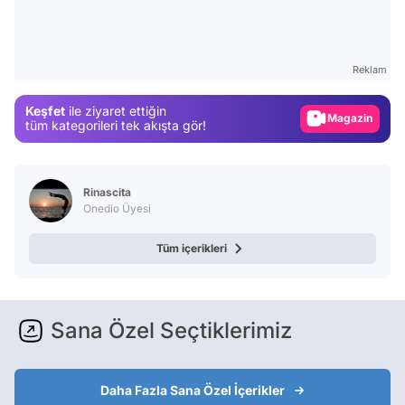
Test
Gündem
Reklam
Magazin
Keşfet
ile ziyaret ettiğin
Video
tüm kategorileri tek akışta gör!
Test
Rinascita
Onedio Üyesi
Tüm içerikleri
Sana Özel Seçtiklerimiz
Daha Fazla Sana Özel İçerikler