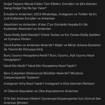
Doğal Taşların Merak Edilen Tüm Etkileri, Enerjileri ve Şifa Alanları:
Hangi Doğal Taş Ne İşe Yarar?
Emojilerin Anlamları: 2023 WhatsApp, Instagram ve Twitter'da En
Çok Kullanılan Emojiler ve Anlamları
Atasözleri ve Anlamları: A'dan Z'ye Gündelik Hayatta En Sık
Kullanılan Atasözleri ve Anlamları
Tavla Diziliş Şekli Nasıldır? Erkek Tavlası ve Kız Tavlası Diziliş Şekilleri
ve Oynama Yönleri
Tarot Kartları ve Anlamları Nelerdir? Majör ve Minör Arkana Desteleri
İle Tılsımlı Bir Dünyaya Giriş
Burç Uyumu Hesaplama Nedir? Burç Uyumu, Aşk Uyumu Nasıl
Hesaplanır?
İdeal Kilo Nedir? İdeal Kilo Hesaplama Nasıl Yapılır?
Ders Çalışırken Dinlenecek Müzikler Nelerdir? Müziksiz
Çalışamayanlar Toplanın!
Instagram Giriş Nasıl Yapılır? Instagram'a Giriş İşlemleri Rehberi
41 Ülkenin Bayrakları ve Ülke Bayraklarının Anlamları
GTA San Andreas Hileleri! Oynamaya Doyamayanlar İçin Güncel San
Andreas Şifreleri