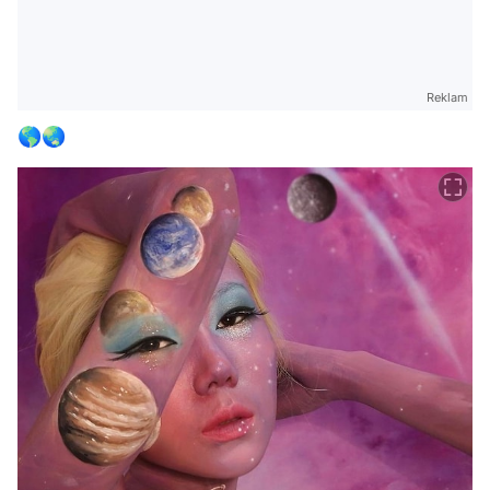
Reklam
🌎🌏