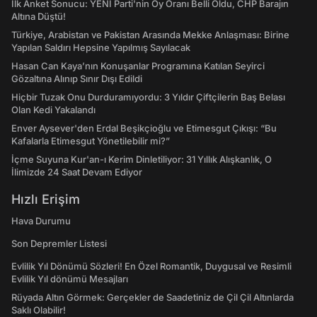
İlk Anket Sonucu: YENİ Parti'nin Oy Oranı Belli Oldu, CHP Barajın
Altına Düştü!
Türkiye, Arabistan ve Pakistan Arasında Mekke Anlaşması: Birine
Yapılan Saldırı Hepsine Yapılmış Sayılacak
Hasan Can Kaya’nın Konuşanlar Programına Katılan Seyirci
Gözaltına Alınıp Sınır Dışı Edildi
Hiçbir Tuzak Onu Durduramıyordu: 3 Yıldır Çiftçilerin Baş Belası
Olan Kedi Yakalandı
Enver Aysever'den Erdal Beşikçioğlu ve Etimesgut Çıkışı: “Bu
Kafalarla Etimesgut Yönetilebilir mi?”
İçme Suyuna Kur'an-ı Kerim Dinletiliyor: 31 Yıllık Alışkanlık, O
İlimizde 24 Saat Devam Ediyor
Hızlı Erişim
Hava Durumu
Son Depremler Listesi
Evlilik Yıl Dönümü Sözleri! En Özel Romantik, Duygusal ve Resimli
Evlilik Yıl dönümü Mesajları
Rüyada Altın Görmek: Gerçekler de Saadetiniz de Çil Çil Altınlarda
Saklı Olabilir!