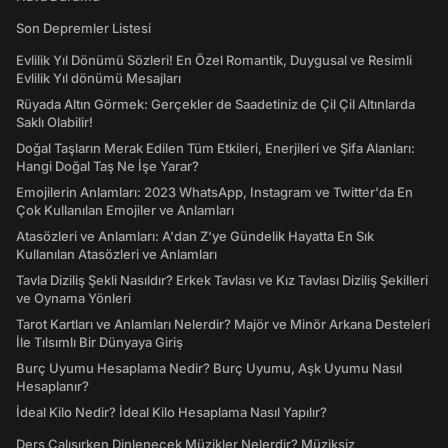
Son Depremler Listesi
Evlilik Yıl Dönümü Sözleri! En Özel Romantik, Duygusal ve Resimli
Evlilik Yıl dönümü Mesajları
Rüyada Altın Görmek: Gerçekler de Saadetiniz de Çil Çil Altınlarda
Saklı Olabilir!
Doğal Taşların Merak Edilen Tüm Etkileri, Enerjileri ve Şifa Alanları:
Hangi Doğal Taş Ne İşe Yarar?
Emojilerin Anlamları: 2023 WhatsApp, Instagram ve Twitter'da En
Çok Kullanılan Emojiler ve Anlamları
Atasözleri ve Anlamları: A'dan Z'ye Gündelik Hayatta En Sık
Kullanılan Atasözleri ve Anlamları
Tavla Diziliş Şekli Nasıldır? Erkek Tavlası ve Kız Tavlası Diziliş Şekilleri
ve Oynama Yönleri
Tarot Kartları ve Anlamları Nelerdir? Majör ve Minör Arkana Desteleri
İle Tılsımlı Bir Dünyaya Giriş
Burç Uyumu Hesaplama Nedir? Burç Uyumu, Aşk Uyumu Nasıl
Hesaplanır?
İdeal Kilo Nedir? İdeal Kilo Hesaplama Nasıl Yapılır?
Ders Çalışırken Dinlenecek Müzikler Nelerdir? Müziksiz