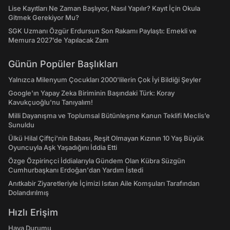
Lise Kayıtları Ne Zaman Başlıyor, Nasıl Yapılır? Kayıt İçin Okula
Gitmek Gerekiyor Mu?
SGK Uzmanı Özgür Erdursun Son Rakamı Paylaştı: Emekli ve
Memura 2027’de Yapılacak Zam
Günün Popüler Başlıkları
Yalnızca Milenyum Çocukları 2000'lilerin Çok İyi Bildiği Şeyler
Google'ın Yapay Zeka Biriminin Başındaki Türk: Koray
Kavukçuoğlu'nu Tanıyalım!
Milli Dayanışma ve Toplumsal Bütünleşme Kanun Teklifi Meclis’e
Sunuldu
Ülkü Hilal Çiftçi'nin Babası, Reşit Olmayan Kızının 10 Yaş Büyük
Oyuncuyla Aşk Yaşadığını İddia Etti
Özge Özpirinçci İddialarıyla Gündem Olan Kübra Süzgün
Cumhurbaşkanı Erdoğan'dan Yardım İstedi
Anıtkabir Ziyaretleriyle İçimizi Isıtan Aile Komşuları Tarafından
Dolandırılmış
Hızlı Erişim
Hava Durumu