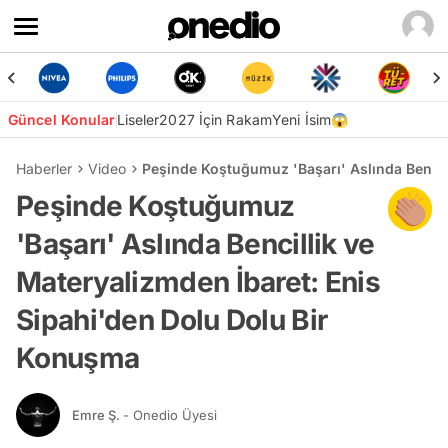
Güncel Konular
Liseler
2027 İçin Rakam
Yeni İsim😱
Haberler
Video
Peşinde Koştuğumuz 'Başarı' Aslında Bencil
Peşinde Koştuğumuz
'Başarı' Aslında Bencillik ve
Materyalizmden İbaret: Enis
Sipahi'den Dolu Dolu Bir
Konuşma
Emre Ş.
- Onedio Üyesi