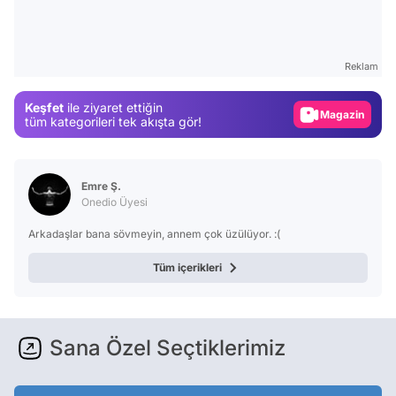
Video
Test
Gündem
Reklam
Magazin
Keşfet
ile ziyaret ettiğin
Video
tüm kategorileri tek akışta gör!
Test
Emre Ş.
Onedio Üyesi
Arkadaşlar bana sövmeyin, annem çok üzülüyor. :(
Tüm içerikleri
Sana Özel Seçtiklerimiz