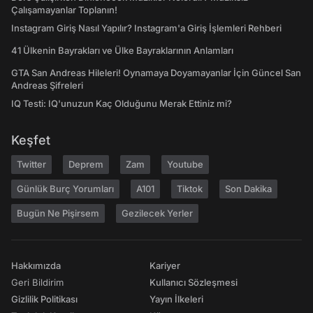
Çalışamayanlar Toplanın!
Instagram Giriş Nasıl Yapılır? Instagram'a Giriş İşlemleri Rehberi
41 Ülkenin Bayrakları ve Ülke Bayraklarının Anlamları
GTA San Andreas Hileleri! Oynamaya Doyamayanlar İçin Güncel San
Andreas Şifreleri
IQ Testi: IQ'unuzun Kaç Olduğunu Merak Ettiniz mi?
Keşfet
Twitter
Deprem
Zam
Youtube
Günlük Burç Yorumları
A101
Tiktok
Son Dakika
Bugün Ne Pişirsem
Gezilecek Yerler
Hakkımızda
Kariyer
Geri Bildirim
Kullanıcı Sözleşmesi
Gizlilik Politikası
Yayın İlkeleri