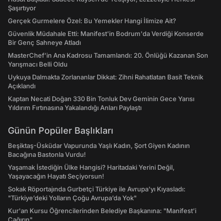
Şaşırtıyor
Gerçek Gurmelere Özel: Bu Yemekler Hangi İlimize Ait?
Güvenlik Müdahale Etti: Manifest'in Bodrum'da Verdiği Konserde
Bir Genç Sahneye Atladı
MasterChef’in Ana Kadrosu Tamamlandı: 20. Önlüğü Kazanan Son
Yarışmacı Belli Oldu
Uykuya Dalmakta Zorlananlar Dikkat: Zihni Rahatlatan Basit Teknik
Açıklandı
Kaptan Necati Doğan 330 Bin Tonluk Dev Geminin Gece Yarısı
Yıldırım Fırtınasına Yakalandığı Anları Paylaştı
Günün Popüler Başlıkları
Beşiktaş-Üsküdar Vapurunda Yaşlı Kadın, Şort Giyen Kadının
Bacağına Bastonla Vurdu!
Yaşamak İstediğin Ülke Hangisi? Haritadaki Yerini Değil,
Yaşayacağın Hayatı Seçiyorsun!
Sokak Röportajında Gurbetçi Türkiye ile Avrupa'yı Kıyasladı:
"Türkiye’deki Yolların Çoğu Avrupa’da Yok"
Kur'an Kursu Öğrencilerinden Belediye Başkanına: "Manifest’i
Çağırın"