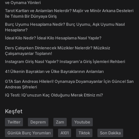
ve Oynama Yönleri
Tarot Kartları ve Anlamları Nelerdir? Majör ve Minör Arkana Desteleri
İle Tılsımlı Bir Dünyaya Giriş
Burç Uyumu Hesaplama Nedir? Burç Uyumu, Aşk Uyumu Nasıl
Hesaplanır?
İdeal Kilo Nedir? İdeal Kilo Hesaplama Nasıl Yapılır?
Ders Çalışırken Dinlenecek Müzikler Nelerdir? Müziksiz
Çalışamayanlar Toplanın!
Instagram Giriş Nasıl Yapılır? Instagram'a Giriş İşlemleri Rehberi
41 Ülkenin Bayrakları ve Ülke Bayraklarının Anlamları
GTA San Andreas Hileleri! Oynamaya Doyamayanlar İçin Güncel San
Andreas Şifreleri
IQ Testi: IQ'unuzun Kaç Olduğunu Merak Ettiniz mi?
Keşfet
Twitter
Deprem
Zam
Youtube
Günlük Burç Yorumları
A101
Tiktok
Son Dakika