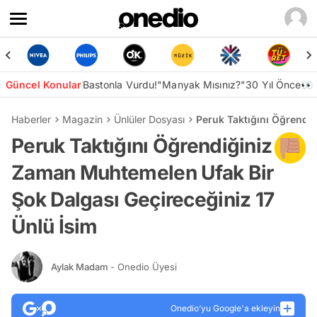
Güncel Konular
Bastonla Vurdu!
"Manyak Mısınız?"
30 Yıl Önce👀
Haberler
Magazin
Ünlüler Dosyası
Peruk Taktığını Öğrendi
Peruk Taktığını Öğrendiğiniz
Zaman Muhtemelen Ufak Bir
Şok Dalgası Geçireceğiniz 17
Ünlü İsim
Aylak Madam
- Onedio Üyesi
Onedio’yu Google'a ekleyin