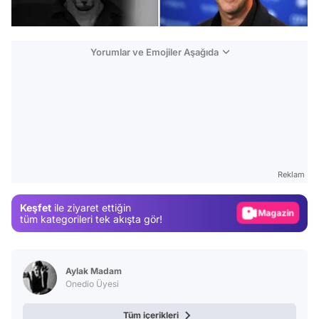
Yorumlar ve Emojiler Aşağıda
Video
Test
Gündem
Reklam
Magazin
Keşfet
ile ziyaret ettiğin
Video
tüm kategorileri tek akışta gör!
Test
Aylak Madam
Onedio Üyesi
Tüm içerikleri