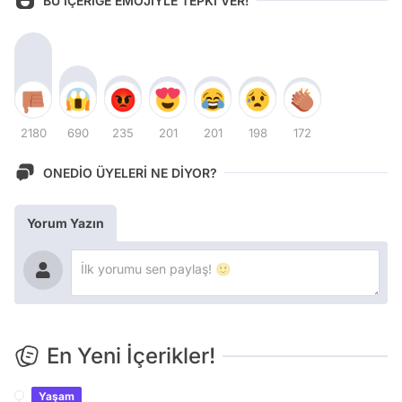
BU İÇERİĞE EMOJİYLE TEPKİ VER!
2180
690
235
201
201
198
172
ONEDİO ÜYELERİ NE DİYOR?
Yorum Yazın
En Yeni İçerikler!
Yaşam