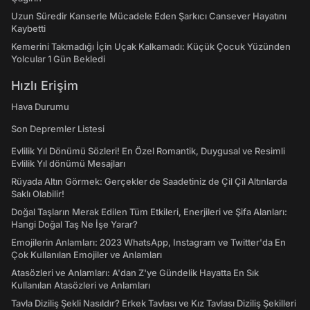
Uzun Süredir Kanserle Mücadele Eden Şarkıcı Cansever Hayatını
Kaybetti
Kemerini Takmadığı İçin Uçak Kalkamadı: Küçük Çocuk Yüzünden
Yolcular 1 Gün Bekledi
Hızlı Erişim
Hava Durumu
Son Depremler Listesi
Evlilik Yıl Dönümü Sözleri! En Özel Romantik, Duygusal ve Resimli
Evlilik Yıl dönümü Mesajları
Rüyada Altın Görmek: Gerçekler de Saadetiniz de Çil Çil Altınlarda
Saklı Olabilir!
Doğal Taşların Merak Edilen Tüm Etkileri, Enerjileri ve Şifa Alanları:
Hangi Doğal Taş Ne İşe Yarar?
Emojilerin Anlamları: 2023 WhatsApp, Instagram ve Twitter'da En
Çok Kullanılan Emojiler ve Anlamları
Atasözleri ve Anlamları: A'dan Z'ye Gündelik Hayatta En Sık
Kullanılan Atasözleri ve Anlamları
Tavla Diziliş Şekli Nasıldır? Erkek Tavlası ve Kız Tavlası Diziliş Şekilleri