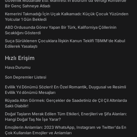
Güvenlik Müdahale Etti: Manifest'in Bodrum'da Verdiği Konserde
Bir Genç Sahneye Atladı
Kemerini Takmadığı İçin Uçak Kalkamadı: Küçük Çocuk Yüzünden
Yolcular 1 Gün Bekledi
ABD Ordusunda Görev Yapan Bir Türk, Kaliforniya Çöllerinin
Sıcaklığını Gösterdi
Suça Sürüklenen Çocuklara İlişkin Kanun Teklifi TBMM'de Kabul
Edilerek Yasalaştı
Hızlı Erişim
Hava Durumu
Son Depremler Listesi
Evlilik Yıl Dönümü Sözleri! En Özel Romantik, Duygusal ve Resimli
Evlilik Yıl dönümü Mesajları
Rüyada Altın Görmek: Gerçekler de Saadetiniz de Çil Çil Altınlarda
Saklı Olabilir!
Doğal Taşların Merak Edilen Tüm Etkileri, Enerjileri ve Şifa Alanları:
Hangi Doğal Taş Ne İşe Yarar?
Emojilerin Anlamları: 2023 WhatsApp, Instagram ve Twitter'da En
Çok Kullanılan Emojiler ve Anlamları