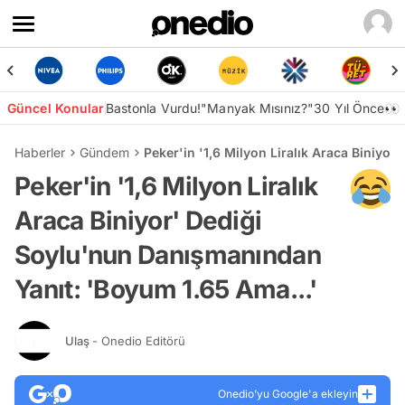
Güncel Konular
Bastonla Vurdu!
"Manyak Mısınız?"
30 Yıl Önce👀
Haberler
Gündem
Peker'in '1,6 Milyon Liralık Araca Biniyo
Peker'in '1,6 Milyon Liralık
Araca Biniyor' Dediği
Soylu'nun Danışmanından
Yanıt: 'Boyum 1.65 Ama...'
Ulaş
- Onedio Editörü
Onedio’yu Google'a ekleyin