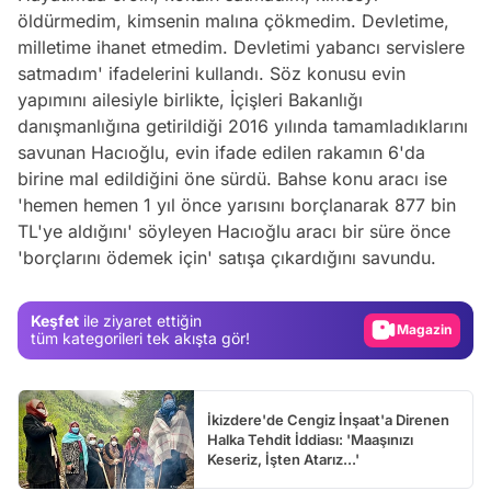
öldürmedim, kimsenin malına çökmedim. Devletime,
milletime ihanet etmedim. Devletimi yabancı servislere
satmadım' ifadelerini kullandı. Söz konusu evin
yapımını ailesiyle birlikte,
İçişleri Bakanlığı
danışmanlığına getirildiği 2016 yılında tamamladıklarını
savunan Hacıoğlu, evin ifade edilen rakamın 6'da
birine mal edildiğini öne sürdü. Bahse konu aracı ise
'hemen hemen 1 yıl önce yarısını borçlanarak 877 bin
Video
TL'ye aldığını' söyleyen Hacıoğlu aracı bir süre önce
'borçlarını ödemek için' satışa çıkardığını savundu.
Test
Gündem
Keşfet
ile ziyaret ettiğin
Magazin
tüm kategorileri tek akışta gör!
Video
Test
İkizdere'de Cengiz İnşaat'a Direnen
Halka Tehdit İddiası: 'Maaşınızı
Keseriz, İşten Atarız...'