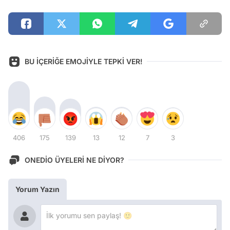
BU İÇERİĞE EMOJİYLE TEPKİ VER!
406
175
139
13
12
7
3
ONEDİO ÜYELERİ NE DİYOR?
Yorum Yazın