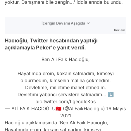
yoktur. Danışmanı bile zengin...' iddialarında bulundu.
İçeriğin Devamı Aşağıda
Reklam
Hacıoğlu, Twitter hesabından yaptığı
açıklamayla Peker'e yanıt verdi.
Ben Ali Faik Hacıoğlu,
Hayatımda eroin, kokain satmadım, kimseyi
öldürmedim, kimsenin malına çökmedim.
Devletime, milletime ihanet etmedim.
Devletimi yabancı servislere satmadım... ⬇️
pic.twitter.com/LgecdIcKos
— ALİ FAİK HACIOĞLU🇹🇷 (@AliFaikHacioglu)
16 Mayıs
2021
Hacıoğlu açıklamasında 'Ben Ali Faik Hacıoğlu,
Hayatımda eroin, kokain satmadım, kimseyi