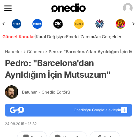
Güncel Konular
Kural Değişiyor
Emekli Zammı
Acı Gerçekler
Haberler
Gündem
Pedro: "Barcelona'dan Ayrıldığım İçin M
Pedro: "Barcelona'dan
Ayrıldığım İçin Mutsuzum"
Batuhan
- Onedio Editörü
Onedio’yu Google'a ekleyin
24.08.2015 - 15:32