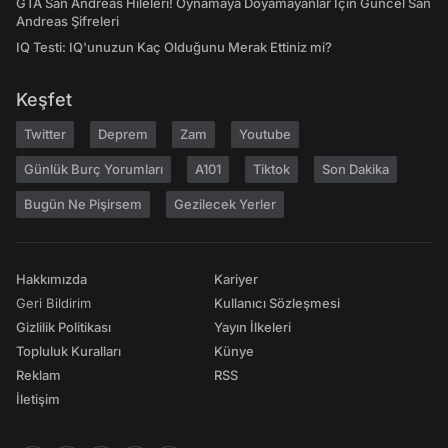
GTA San Andreas Hileleri! Oynamaya Doyamayanlar İçin Güncel San
Andreas Şifreleri
IQ Testi: IQ'unuzun Kaç Olduğunu Merak Ettiniz mi?
Keşfet
Twitter
Deprem
Zam
Youtube
Günlük Burç Yorumları
A101
Tiktok
Son Dakika
Bugün Ne Pişirsem
Gezilecek Yerler
Hakkımızda
Kariyer
Geri Bildirim
Kullanıcı Sözleşmesi
Gizlilik Politikası
Yayın İlkeleri
Topluluk Kuralları
Künye
Reklam
RSS
İletişim