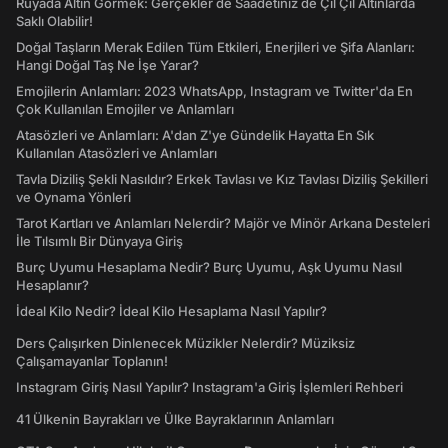
Rüyada Altın Görmek: Gerçekler de Saadetiniz de Çil Çil Altınlarda
Saklı Olabilir!
Doğal Taşların Merak Edilen Tüm Etkileri, Enerjileri ve Şifa Alanları:
Hangi Doğal Taş Ne İşe Yarar?
Emojilerin Anlamları: 2023 WhatsApp, Instagram ve Twitter'da En
Çok Kullanılan Emojiler ve Anlamları
Atasözleri ve Anlamları: A'dan Z'ye Gündelik Hayatta En Sık
Kullanılan Atasözleri ve Anlamları
Tavla Diziliş Şekli Nasıldır? Erkek Tavlası ve Kız Tavlası Diziliş Şekilleri
ve Oynama Yönleri
Tarot Kartları ve Anlamları Nelerdir? Majör ve Minör Arkana Desteleri
İle Tılsımlı Bir Dünyaya Giriş
Burç Uyumu Hesaplama Nedir? Burç Uyumu, Aşk Uyumu Nasıl
Hesaplanır?
İdeal Kilo Nedir? İdeal Kilo Hesaplama Nasıl Yapılır?
Ders Çalışırken Dinlenecek Müzikler Nelerdir? Müziksiz
Çalışamayanlar Toplanın!
Instagram Giriş Nasıl Yapılır? Instagram'a Giriş İşlemleri Rehberi
41 Ülkenin Bayrakları ve Ülke Bayraklarının Anlamları