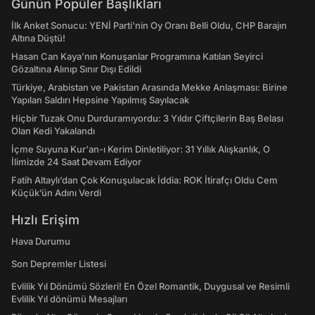
Günün Popüler Başlıkları
İlk Anket Sonucu: YENİ Parti'nin Oy Oranı Belli Oldu, CHP Barajın
Altına Düştü!
Hasan Can Kaya’nın Konuşanlar Programına Katılan Seyirci
Gözaltına Alınıp Sınır Dışı Edildi
Türkiye, Arabistan ve Pakistan Arasında Mekke Anlaşması: Birine
Yapılan Saldırı Hepsine Yapılmış Sayılacak
Hiçbir Tuzak Onu Durduramıyordu: 3 Yıldır Çiftçilerin Baş Belası
Olan Kedi Yakalandı
İçme Suyuna Kur'an-ı Kerim Dinletiliyor: 31 Yıllık Alışkanlık, O
İlimizde 24 Saat Devam Ediyor
Fatih Altaylı’dan Çok Konuşulacak İddia: ROK İtirafçı Oldu Cem
Küçük’ün Adını Verdi
Hızlı Erişim
Hava Durumu
Son Depremler Listesi
Evlilik Yıl Dönümü Sözleri! En Özel Romantik, Duygusal ve Resimli
Evlilik Yıl dönümü Mesajları