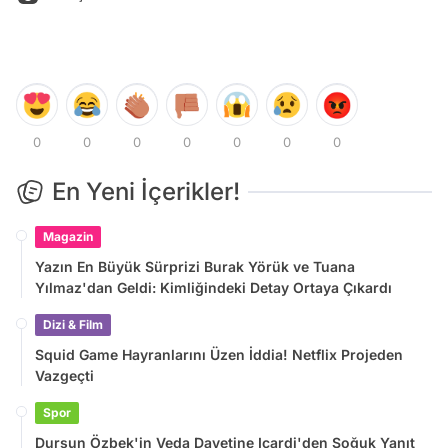
0
0
0
0
0
0
0
En Yeni İçerikler!
Magazin
Yazın En Büyük Sürprizi Burak Yörük ve Tuana
Yılmaz'dan Geldi: Kimliğindeki Detay Ortaya Çıkardı
Dizi & Film
Squid Game Hayranlarını Üzen İddia! Netflix Projeden
Vazgeçti
Spor
Dursun Özbek'in Veda Davetine Icardi'den Soğuk Yanıt