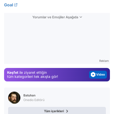
Goal
Yorumlar ve Emojiler Aşağıda
Video
Test
Gündem
Reklam
Magazin
Keşfet
ile ziyaret ettiğin
Video
tüm kategorileri tek akışta gör!
Test
Batuhan
Onedio Editörü
Tüm içerikleri