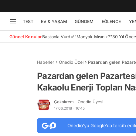
TEST
EV & YAŞAM
GÜNDEM
EĞLENCE
YE
Güncel Konular
Bastonla Vurdu!
"Manyak Mısınız?"
30 Yıl Önc
Haberler
Onedio Özel
Pazardan gelen Pazarte
Yapılır?
Pazardan gelen Pazartes
Kakaolu Enerji Topları Nas
Çokokrem
- Onedio Üyesi
17.06.2018 - 16:45
Onedio’yu Google’da tercih edil