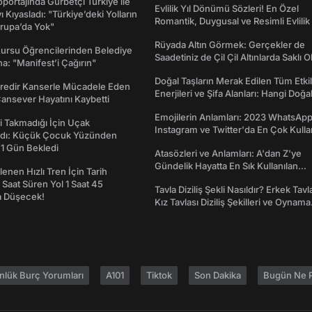
portajında Gurbetçi Türkiye ile
Evlilik Yıl Dönümü Sözleri! En Özel
ı Kıyasladı: "Türkiye’deki Yolların
Romantik, Duygusal ve Resimli Evlilik 
rupa’da Yok"
dönümü Mesajları
Rüyada Altın Görmek: Gerçekler de
Kursu Öğrencilerinden Belediye
Saadetiniz de Çil Çil Altınlarda Saklı Ol
a: "Manifest’i Çağırın"
Doğal Taşların Merak Edilen Tüm Etkil
redir Kanserle Mücadele Eden
Enerjileri ve Şifa Alanları: Hangi Doğa
Cansever Hayatını Kaybetti
Ne İşe Yarar?
Emojilerin Anlamları: 2023 WhatsApp
 Takmadığı İçin Uçak
Instagram ve Twitter'da En Çok Kulla
dı: Küçük Çocuk Yüzünden
Emojiler ve Anlamları
 1 Gün Bekledi
Atasözleri ve Anlamları: A'dan Z'ye
Gündelik Hayatta En Sık Kullanılan
enen Hızlı Tren İçin Tarih
Atasözleri ve Anlamları
7 Saat Süren Yol 1 Saat 45
Tavla Diziliş Şekli Nasıldır? Erkek Tavl
a Düşecek!
Kız Tavlası Diziliş Şekilleri ve Oynama
Yönleri
nlük Burç Yorumları
A101
Tiktok
Son Dakika
Bugün Ne P