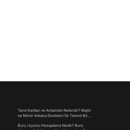
Tarot Kartları ve Anlamları Nelerdir? Majör
ve Minör Arkana Desteleri İle Tılsımlı Bir
Dünyaya Giriş
Burç Uyumu Hesaplama Nedir? Burç