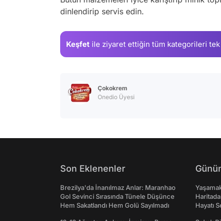
dinlendirip servis edin.
Keşfet
ile ziyaret ettiğin
tüm kategorileri tek
Çokokrem
Onedio Üyesi
Son Eklenenler
Günün
Brezilya'da İnanılmaz Anlar: Maranhao
Yaşamak 
Gol Sevinci Sırasında Tünele Düşünce
Haritada
Hem Sakatlandı Hem Golü Sayılmadı
Hayatı S