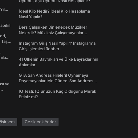
Uyumu, Aşk Uyumu Nasıl Hesaplanır?
Yıl
İdeal Kilo Nedir? İdeal Kilo Hesaplama
Nasıl Yapılır?
abilir!
Ders Çalışırken Dinlenecek Müzikler
Nelerdir? Müziksiz Çalışamayanlar
eri,
Toplanın!
l Taş
Instagram Giriş Nasıl Yapılır? Instagram'a
Giriş İşlemleri Rehberi
,
nılan
41 Ülkenin Bayrakları ve Ülke Bayraklarının
Anlamları
GTA San Andreas Hileleri! Oynamaya
Doyamayanlar İçin Güncel San Andreas
ası ve
Şifreleri
IQ Testi: IQ'unuzun Kaç Olduğunu Merak
Ettiniz mi?
işirsem
Gezilecek Yerler