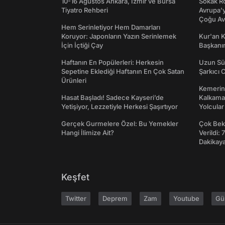
10-16 Ağustos Ankara, İzmir ve Bursa
Sokak Rö
Tiyatro Rehberi
Avrupa'y
Çoğu Av
Hem Serinletiyor Hem Damarları
Koruyor: Japonların Yazın Serinlemek
Kur'an 
İçin İçtiği Çay
Başkanın
Haftanın En Popülerleri: Herkesin
Uzun Sü
Sepetine Eklediği Haftanın En Çok Satan
Şarkıcı 
Ürünleri
Kemerini
Hasat Başladı! Sadece Kayseri’de
Kalkama
Yetişiyor, Lezzetiyle Herkesi Şaşırtıyor
Yolcular
Gerçek Gurmelere Özel: Bu Yemekler
Çok Bekl
Hangi İlimize Ait?
Verildi: 
Dakikay
Keşfet
Twitter
Deprem
Zam
Youtube
Gü