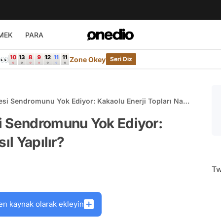
MEK
PARA
e👀
Zone Okey
Seri Diz
si Sendromunu Yok Ediyor: Kakaolu Enerji Topları Nasıl
i Sendromunu Yok Ediyor:
ıl Yapılır?
Tw
en kaynak olarak ekleyin