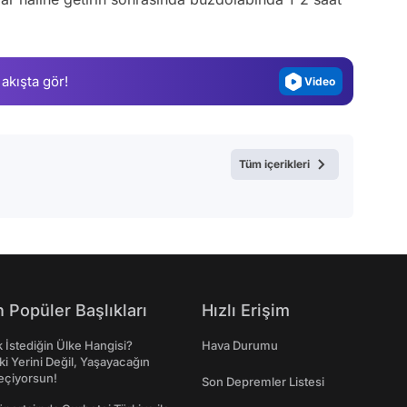
Gündem
Magazin
 akışta gör!
Video
Test
Tüm içerikleri
 Popüler Başlıkları
Hızlı Erişim
İstediğin Ülke Hangisi?
Hava Durumu
ki Yerini Değil, Yaşayacağın
eçiyorsun!
Son Depremler Listesi