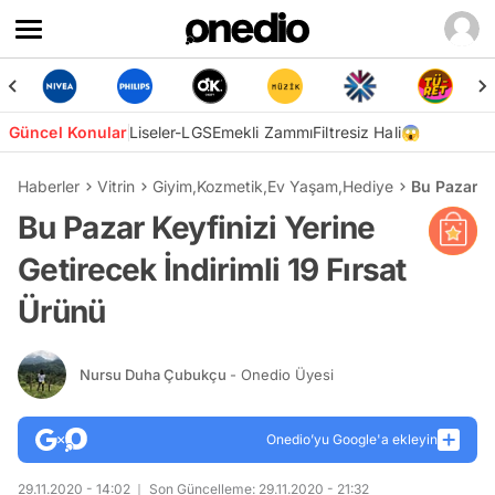
Güncel Konular
Liseler-LGS
Emekli Zammı
Filtresiz Hali😱
Haberler
Vitrin
Giyim
,
Kozmetik
,
Ev Yaşam
,
Hediye
Bu Pazar Ke
Bu Pazar Keyfinizi Yerine
Getirecek İndirimli 19 Fırsat
Ürünü
Nursu Duha Çubukçu
- Onedio Üyesi
Onedio’yu Google'a ekleyin
29.11.2020 - 14:02
Son Güncelleme: 29.11.2020 - 21:32