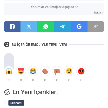
Yorumlar ve Emojiler Aşağıda
Reklam
BU İÇERİĞE EMOJİYLE TEPKİ VER!
1
0
0
0
0
0
0
En Yeni İçerikler!
Ekonomi