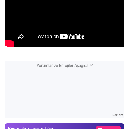
Yorumlar ve Emojiler Aşağıda
Video
Test
Reklam
Gündem
Keşfet
ile ziyaret ettiğin