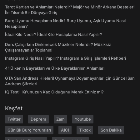
Tarot Kartları ve Anlamları Nelerdir? Majör ve Minör Arkana Desteleri
İle Tılsımlı Bir Dünyaya Giriş
Burç Uyumu Hesaplama Nedir? Burç Uyumu, Aşk Uyumu Nasıl
Hesaplanır?
İdeal Kilo Nedir? İdeal Kilo Hesaplama Nasıl Yapılır?
Ders Çalışırken Dinlenecek Müzikler Nelerdir? Müziksiz
Çalışamayanlar Toplanın!
Instagram Giriş Nasıl Yapılır? Instagram'a Giriş İşlemleri Rehberi
41 Ülkenin Bayrakları ve Ülke Bayraklarının Anlamları
GTA San Andreas Hileleri! Oynamaya Doyamayanlar İçin Güncel San
Andreas Şifreleri
IQ Testi: IQ'unuzun Kaç Olduğunu Merak Ettiniz mi?
Keşfet
Twitter
Deprem
Zam
Youtube
Günlük Burç Yorumları
A101
Tiktok
Son Dakika