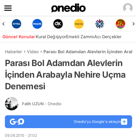
Güncel Konular
Kural Değişiyor
Emekli Zammı
Acı Gerçekler
Haberler
Video
Parası Bol Adamdan Alevlerin İçinden Arab
Parası Bol Adamdan Alevlerin
İçinden Arabayla Nehire Uçma
Denemesi
Fatih UZUN
- Onedio
Onedio’yu Google'a ekleyin
09.09.2015 - 21:02