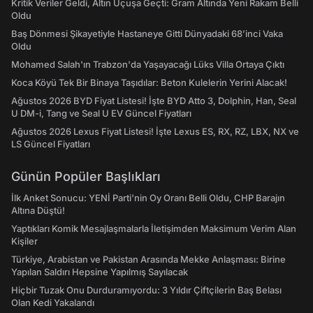
Kritik Veriler Geldi, Altın Uçuşa Geçti: Gram Altında Yeni Rakam Belli
Oldu
Baş Dönmesi Şikayetiyle Hastaneye Gitti Dünyadaki 68’inci Vaka
Oldu
Mohamed Salah'ın Trabzon'da Yaşayacağı Lüks Villa Ortaya Çıktı
Koca Köyü Tek Bir Binaya Taşıdılar: Beton Kulelerin Yerini Alacak!
Ağustos 2026 BYD Fiyat Listesi! İşte BYD Atto 3, Dolphin, Han, Seal
U DM-i, Tang ve Seal U EV Güncel Fiyatları
Ağustos 2026 Lexus Fiyat Listesi! İşte Lexus ES, RX, RZ, LBX, NX ve
LS Güncel Fiyatları
Günün Popüler Başlıkları
İlk Anket Sonucu: YENİ Parti'nin Oy Oranı Belli Oldu, CHP Barajın
Altına Düştü!
Yaptıkları Komik Mesajlaşmalarla İletişimden Maksimum Verim Alan
Kişiler
Türkiye, Arabistan ve Pakistan Arasında Mekke Anlaşması: Birine
Yapılan Saldırı Hepsine Yapılmış Sayılacak
Hiçbir Tuzak Onu Durduramıyordu: 3 Yıldır Çiftçilerin Baş Belası
Olan Kedi Yakalandı