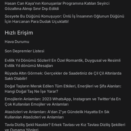
Hasan Can Kaya’nın Konuşanlar Programına Katılan Seyirci
Gözaltına Alınıp Sınır Dışı Edildi
Sosyete Bu Düğünü Konuşuyor: Ünlü İş İnsanının Oğlunun Düğünü
İçin Harcanan Para Dudak Uçuklattı!
Hızlı Erişim
Hava Durumu
Son Depremler Listesi
Evlilik Yıl Dönümü Sözleri! En Özel Romantik, Duygusal ve Resimli
Evlilik Yıl dönümü Mesajları
Rüyada Altın Görmek: Gerçekler de Saadetiniz de Çil Çil Altınlarda
Saklı Olabilir!
Doğal Taşların Merak Edilen Tüm Etkileri, Enerjileri ve Şifa Alanları:
Hangi Doğal Taş Ne İşe Yarar?
Emojilerin Anlamları: 2023 WhatsApp, Instagram ve Twitter'da En
Çok Kullanılan Emojiler ve Anlamları
Atasözleri ve Anlamları: A'dan Z'ye Gündelik Hayatta En Sık
Kullanılan Atasözleri ve Anlamları
Tavla Diziliş Şekli Nasıldır? Erkek Tavlası ve Kız Tavlası Diziliş Şekilleri
ve Oynama Yönleri