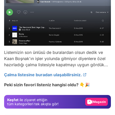
Listemizin son ünlüsü de buralardan olsun dedik ve
Kaan Boşnak'ın işler yolunda gitmiyor diyenlere özel
hazırladığı çalma listesiyle kapatmayı uygun gördük...
Video
Çalma listesine buradan ulaşabilirsiniz.
Test
Peki sizin favori listeniz hangisi oldu? 👇🎉
Gündem
Magazin
Keşfet
ile ziyaret ettiğin
Video
tüm kategorileri tek akışta gör!
Test