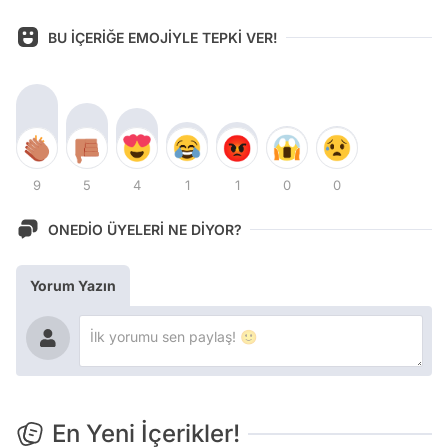
BU İÇERİĞE EMOJİYLE TEPKİ VER!
9
5
4
1
1
0
0
ONEDİO ÜYELERİ NE DİYOR?
Yorum Yazın
En Yeni İçerikler!