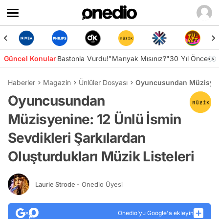
Güncel Konular
Bastonla Vurdu!
"Manyak Mısınız?"
30 Yıl Önce👀
Haberler
Magazin
Ünlüler Dosyası
Oyuncusundan Müzisyenin
Oyuncusundan
Müzisyenine: 12 Ünlü İsmin
Sevdikleri Şarkılardan
Oluşturdukları Müzik Listeleri
Laurie Strode
- Onedio Üyesi
Onedio’yu Google'a ekleyin