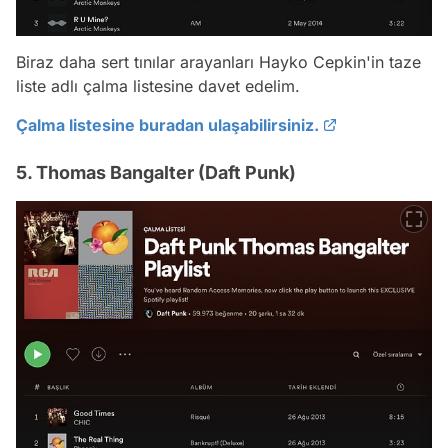
Biraz daha sert tınılar arayanları Hayko Cepkin'in taze
liste adlı çalma listesine davet edelim.
Çalma listesine buradan ulaşabilirsiniz.
5. Thomas Bangalter (Daft Punk)