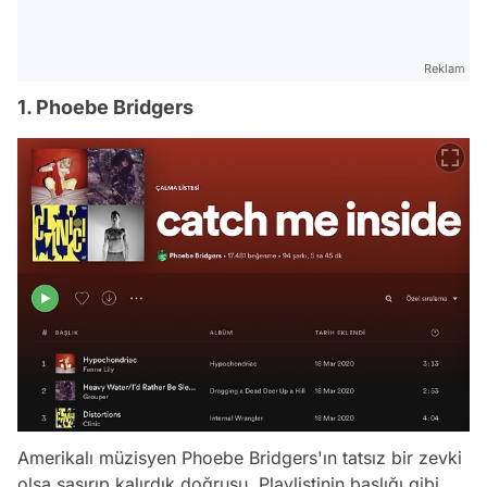
Reklam
1. Phoebe Bridgers
Amerikalı müzisyen Phoebe Bridgers'ın tatsız bir zevki
olsa şaşırıp kalırdık doğrusu. Playlistinin başlığı gibi