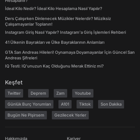
Hesaplanır?
İdeal Kilo Nedir? İdeal Kilo Hesaplama Nasıl Yapılır?
Ders Çalışırken Dinlenecek Müzikler Nelerdir? Müziksiz
Çalışamayanlar Toplanın!
Instagram Giriş Nasıl Yapılır? Instagram'a Giriş İşlemleri Rehberi
41 Ülkenin Bayrakları ve Ülke Bayraklarının Anlamları
GTA San Andreas Hileleri! Oynamaya Doyamayanlar İçin Güncel San
Andreas Şifreleri
IQ Testi: IQ'unuzun Kaç Olduğunu Merak Ettiniz mi?
Keşfet
Twitter
Deprem
Zam
Youtube
Günlük Burç Yorumları
A101
Tiktok
Son Dakika
Bugün Ne Pişirsem
Gezilecek Yerler
Hakkımızda
Kariyer