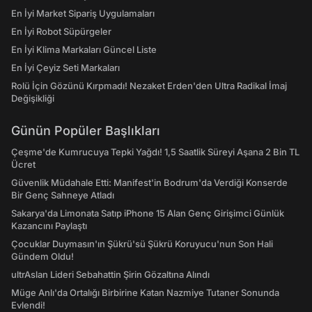
En İyi Market Sipariş Uygulamaları
En İyi Robot Süpürgeler
En İyi Klima Markaları Güncel Liste
En İyi Çeyiz Seti Markaları
Rolü İçin Gözünü Kırpmadı! Nezaket Erden'den Ultra Radikal İmaj
Değişikliği
Günün Popüler Başlıkları
Çeşme'de Kumrucuya Tepki Yağdı! 1,5 Saatlik Süreyi Aşana 2 Bin TL
Ücret
Güvenlik Müdahale Etti: Manifest'in Bodrum'da Verdiği Konserde
Bir Genç Sahneye Atladı
Sakarya'da Limonata Satıp iPhone 15 Alan Genç Girişimci Günlük
Kazancını Paylaştı
Çocuklar Duymasın'ın Şükrü'sü Şükrü Koruyucu'nun Son Hali
Gündem Oldu!
ultrAslan Lideri Sebahattin Şirin Gözaltına Alındı
Müge Anlı'da Ortalığı Birbirine Katan Nazmiye Tutaner Sonunda
Evlendi!