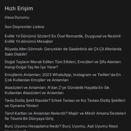
Hızlı Erişim
Hava Durumu
Son Depremler Listesi
Evlilik Yıl Dönümü Sözleri! En Özel Romantik, Duygusal ve Resimli
Evlilik Yıl dönümü Mesajları
Rüyada Altın Görmek: Gerçekler de Saadetiniz de Çil Çil Altınlarda
Saklı Olabilir!
Doğal Taşların Merak Edilen Tüm Etkileri, Enerjileri ve Şifa Alanları:
Hangi Doğal Taş Ne İşe Yarar?
Emojilerin Anlamları: 2023 WhatsApp, Instagram ve Twitter'da En
Çok Kullanılan Emojiler ve Anlamları
Atasözleri ve Anlamları: A'dan Z'ye Gündelik Hayatta En Sık
Kullanılan Atasözleri ve Anlamları
Tavla Diziliş Şekli Nasıldır? Erkek Tavlası ve Kız Tavlası Diziliş Şekilleri
ve Oynama Yönleri
Tarot Kartları ve Anlamları Nelerdir? Majör ve Minör Arkana Desteleri
İle Tılsımlı Bir Dünyaya Giriş
Burç Uyumu Hesaplama Nedir? Burç Uyumu, Aşk Uyumu Nasıl