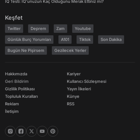
IQ Testi: IQ'unuzun Kaç Olduğunu Merak Ettiniz mi?
Keşfet
Twitter
Deprem
Zam
Youtube
Günlük Burç Yorumları
A101
Tiktok
Son Dakika
Bugün Ne Pişirsem
Gezilecek Yerler
Hakkımızda
Kariyer
Geri Bildirim
Kullanıcı Sözleşmesi
Gizlilik Politikası
Yayın İlkeleri
Topluluk Kuralları
Künye
Reklam
RSS
İletişim