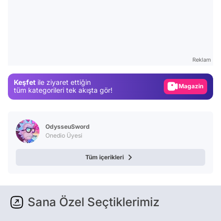
Video
Test
Reklam
Gündem
Keşfet
ile ziyaret ettiğin
Magazin
tüm kategorileri tek akışta gör!
Video
Test
OdysseuSword
Onedio Üyesi
Tüm içerikleri
Sana Özel Seçtiklerimiz