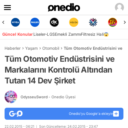
Güncel Konular
Liseler-LGS
Emekli Zammı
Filtresiz Hali😱
Haberler
Yaşam
Otomobil
Tüm Otomotiv Endüstrisini ve Ma
Tüm Otomotiv Endüstrisini ve
Markalarını Kontrolü Altından
Tutan 14 Dev Şirket
OdysseuSword
- Onedio Üyesi
Onedio’yu Google'a ekleyin
22.02.2015 - 06:21
Son Güncelleme: 24.02.2015 - 23:47