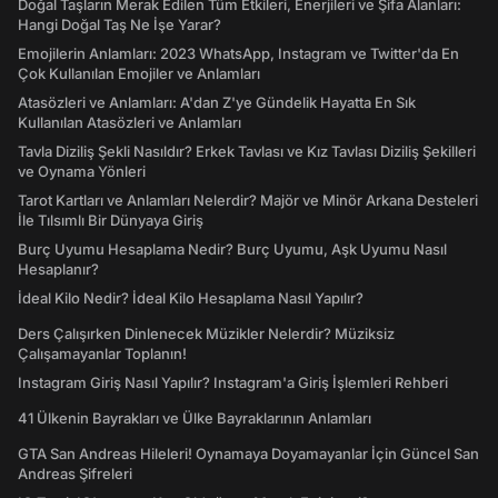
Doğal Taşların Merak Edilen Tüm Etkileri, Enerjileri ve Şifa Alanları:
Hangi Doğal Taş Ne İşe Yarar?
Emojilerin Anlamları: 2023 WhatsApp, Instagram ve Twitter'da En
Çok Kullanılan Emojiler ve Anlamları
Atasözleri ve Anlamları: A'dan Z'ye Gündelik Hayatta En Sık
Kullanılan Atasözleri ve Anlamları
Tavla Diziliş Şekli Nasıldır? Erkek Tavlası ve Kız Tavlası Diziliş Şekilleri
ve Oynama Yönleri
Tarot Kartları ve Anlamları Nelerdir? Majör ve Minör Arkana Desteleri
İle Tılsımlı Bir Dünyaya Giriş
Burç Uyumu Hesaplama Nedir? Burç Uyumu, Aşk Uyumu Nasıl
Hesaplanır?
İdeal Kilo Nedir? İdeal Kilo Hesaplama Nasıl Yapılır?
Ders Çalışırken Dinlenecek Müzikler Nelerdir? Müziksiz
Çalışamayanlar Toplanın!
Instagram Giriş Nasıl Yapılır? Instagram'a Giriş İşlemleri Rehberi
41 Ülkenin Bayrakları ve Ülke Bayraklarının Anlamları
GTA San Andreas Hileleri! Oynamaya Doyamayanlar İçin Güncel San
Andreas Şifreleri