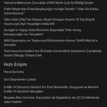
Yalnızca Milenyum Çocukları 2000'lilerin Çok İyi Bildiği Şeyler
Fatih Altaylı'dan Erdal Beşikçioğlu'na Ağır Eleştiri: "Ulan Siz Kamu
Görevlisisiniz"
Ülkü Hilal Çiftçi'nin Babası, Reşit Olmayan Kızının 10 Yaş Büyük
Oyuncuyla Aşk Yaşadığını İddia Etti
Google'ın Yapay Zeka Biriminin Başındaki Türk: Koray
Kavukçuoğlu'nu Tanıyalım!
Milli Dayanışma ve Toplumsal Bütünleşme Kanun Teklifi Meclis’e
Sunuldu
Türk Hava Kuvvetleri'nin İlk Kadın Generalinin Dedesinin Çanakkale
Gazisi Olduğu Ortaya Çıktı
Hızlı Erişim
Hava Durumu
Son Depremler Listesi
Evlilik Yıl Dönümü Sözleri! En Özel Romantik, Duygusal ve Resimli
Evlilik Yıl dönümü Mesajları
Rüyada Altın Görmek: Gerçekler de Saadetiniz de Çil Çil Altınlarda
Saklı Olabilir!