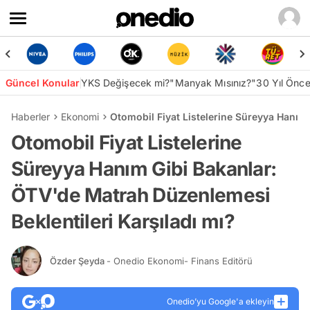
Güncel Konular
YKS Değişecek mi?
"Manyak Mısınız?"
30 Yıl Önc
Haberler
Ekonomi
Otomobil Fiyat Listelerine Süreyya Hanım 
Otomobil Fiyat Listelerine
Süreyya Hanım Gibi Bakanlar:
ÖTV'de Matrah Düzenlemesi
Beklentileri Karşıladı mı?
Özder Şeyda
- Onedio Ekonomi- Finans Editörü
Onedio’yu Google'a ekleyin