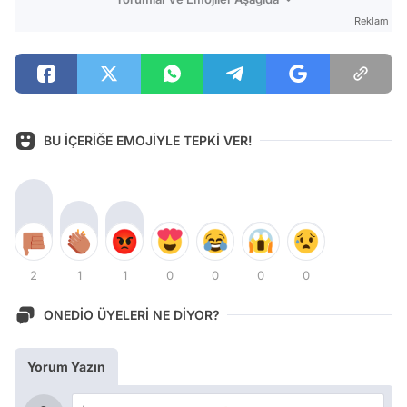
Reklam
BU İÇERİĞE EMOJİYLE TEPKİ VER!
2
1
1
0
0
0
0
ONEDİO ÜYELERİ NE DİYOR?
Yorum Yazın