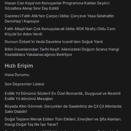
Hasan Can Kaya’nın Konuşanlar Programına Katılan Seyirci
Gözaltına Alınıp Sınır Dışı Edildi
Gazeteci Fatih Atik'ten Çarpıcı İddia: Çerçeve Yasa Selahattin
Demirtaş'ı Kapsıyor
Fatih Altaylı’dan Çok Konuşulacak İddia: ROK İtirafçı Oldu Cem
Küçük’ün Adını Verdi
Dursun Özbek'in Veda Davetine Icardi'den Soğuk Yanıt
Bilim İnsanlarından Tarihi Keşif: Ailenizdeki Doğum Sıranız Hangi
Hastalıklara Yakalanacağınızı Belirliyor
Hızlı Erişim
Hava Durumu
Son Depremler Listesi
Evlilik Yıl Dönümü Sözleri! En Özel Romantik, Duygusal ve Resimli
Evlilik Yıl dönümü Mesajları
Rüyada Altın Görmek: Gerçekler de Saadetiniz de Çil Çil Altınlarda
Saklı Olabilir!
Doğal Taşların Merak Edilen Tüm Etkileri, Enerjileri ve Şifa Alanları:
Hangi Doğal Taş Ne İşe Yarar?