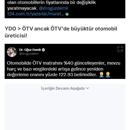
YDO > ÖTV ancak ÖTV'de büyüktür otomobil
üreticisi!
İçeriğin Devamı Aşağıda