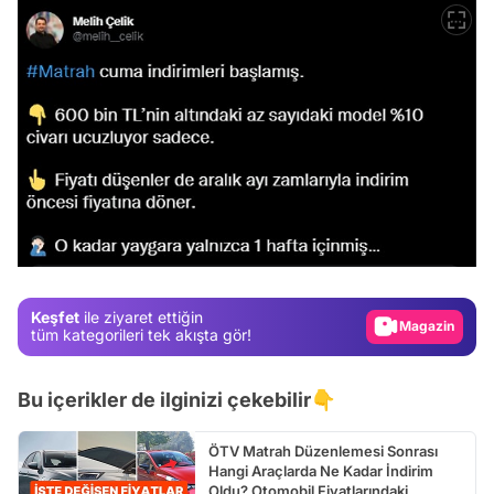
Video
Test
Gündem
Magazin
Keşfet
ile ziyaret ettiğin
Video
tüm kategorileri tek akışta gör!
Test
Bu içerikler de ilginizi çekebilir👇
ÖTV Matrah Düzenlemesi Sonrası
Hangi Araçlarda Ne Kadar İndirim
Oldu? Otomobil Fiyatlarındaki