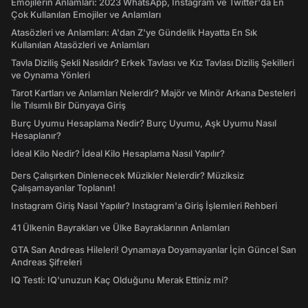
Emojilerin Anlamları: 2023 WhatsApp, Instagram ve Twitter'da En
Çok Kullanılan Emojiler ve Anlamları
Atasözleri ve Anlamları: A'dan Z'ye Gündelik Hayatta En Sık
Kullanılan Atasözleri ve Anlamları
Tavla Diziliş Şekli Nasıldır? Erkek Tavlası ve Kız Tavlası Diziliş Şekilleri
ve Oynama Yönleri
Tarot Kartları ve Anlamları Nelerdir? Majör ve Minör Arkana Desteleri
İle Tılsımlı Bir Dünyaya Giriş
Burç Uyumu Hesaplama Nedir? Burç Uyumu, Aşk Uyumu Nasıl
Hesaplanır?
İdeal Kilo Nedir? İdeal Kilo Hesaplama Nasıl Yapılır?
Ders Çalışırken Dinlenecek Müzikler Nelerdir? Müziksiz
Çalışamayanlar Toplanın!
Instagram Giriş Nasıl Yapılır? Instagram'a Giriş İşlemleri Rehberi
41 Ülkenin Bayrakları ve Ülke Bayraklarının Anlamları
GTA San Andreas Hileleri! Oynamaya Doyamayanlar İçin Güncel San
Andreas Şifreleri
IQ Testi: IQ'unuzun Kaç Olduğunu Merak Ettiniz mi?