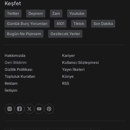
Keşfet
Twitter
Deprem
Zam
Youtube
Günlük Burç Yorumları
A101
Tiktok
Son Dakika
Bugün Ne Pişirsem
Gezilecek Yerler
Hakkımızda
Kariyer
Geri Bildirim
Kullanıcı Sözleşmesi
Gizlilik Politikası
Yayın İlkeleri
Topluluk Kuralları
Künye
Reklam
RSS
İletişim