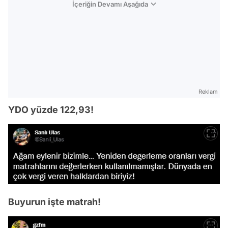
İçeriğin Devamı Aşağıda
Reklam
YDO yüzde 122,93!
Buyurun işte matrah!