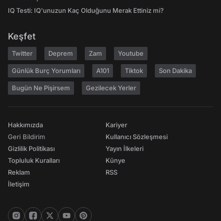
IQ Testi: IQ'unuzun Kaç Olduğunu Merak Ettiniz mi?
Keşfet
Twitter
Deprem
Zam
Youtube
Günlük Burç Yorumları
A101
Tiktok
Son Dakika
Bugün Ne Pişirsem
Gezilecek Yerler
Hakkımızda
Kariyer
Geri Bildirim
Kullanıcı Sözleşmesi
Gizlilik Politikası
Yayın İlkeleri
Topluluk Kuralları
Künye
Reklam
RSS
İletişim