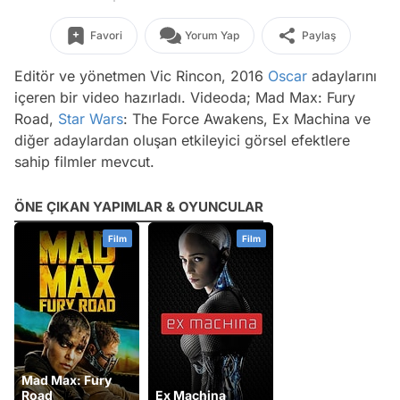
Favori
Yorum Yap
Paylaş
Editör ve yönetmen Vic Rincon, 2016
Oscar
adaylarını
içeren bir video hazırladı. Videoda; Mad Max: Fury
Road,
Star Wars
: The Force Awakens, Ex Machina ve
diğer adaylardan oluşan etkileyici görsel efektlere
sahip filmler mevcut.
ÖNE ÇIKAN YAPIMLAR & OYUNCULAR
Film
Film
Mad Max: Fury
Road
Ex Machina