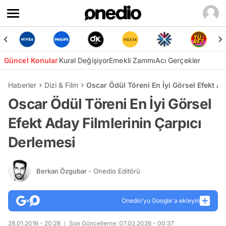
Güncel Konular
Kural Değişiyor
Emekli Zammı
Acı Gerçekler
Haberler
Dizi & Film
Oscar Ödül Töreni En İyi Görsel Efekt Ad
Oscar Ödül Töreni En İyi Görsel
Efekt Aday Filmlerinin Çarpıcı
Derlemesi
Berkan Özgubar
- Onedio Editörü
Onedio’yu Google'a ekleyin
28.01.2016 - 20:28
Son Güncelleme: 07.02.2026 - 00:37