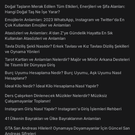
Doğal Taşların Merak Edilen Tüm Etkileri, Enerjileri ve Şifa Alanları:
Hangi Doğal Taş Ne İşe Yarar?
Emojilerin Anlamları: 2023 WhatsApp, Instagram ve Twitter'da En
Çok Kullanılan Emojiler ve Anlamları
Atasözleri ve Anlamları: A'dan Z'ye Gündelik Hayatta En Sık
Kullanılan Atasözleri ve Anlamları
Tavla Diziliş Şekli Nasıldır? Erkek Tavlası ve Kız Tavlası Diziliş Şekilleri
ve Oynama Yönleri
Tarot Kartları ve Anlamları Nelerdir? Majör ve Minör Arkana Desteleri
İle Tılsımlı Bir Dünyaya Giriş
Burç Uyumu Hesaplama Nedir? Burç Uyumu, Aşk Uyumu Nasıl
Hesaplanır?
İdeal Kilo Nedir? İdeal Kilo Hesaplama Nasıl Yapılır?
Ders Çalışırken Dinlenecek Müzikler Nelerdir? Müziksiz
Çalışamayanlar Toplanın!
Instagram Giriş Nasıl Yapılır? Instagram'a Giriş İşlemleri Rehberi
41 Ülkenin Bayrakları ve Ülke Bayraklarının Anlamları
GTA San Andreas Hileleri! Oynamaya Doyamayanlar İçin Güncel San
Andreas Şifreleri