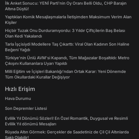
İlk Anket Sonucu: YENİ Parti'nin Oy Oranı Belli Oldu, CHP Barajın
Altına Düştü!
Yaptıkları Komik Mesajlaşmalarla İletişimden Maksimum Verim Alan
Kişiler
Hiçbir Tuzak Onu Durduramıyordu: 3 Yıldır Çiftçilerin Baş Belası
Olan Kedi Yakalandı
Tarla İşçisiydi Modellere Taş Çıkarttı: Viral Olan Kadının Son Haline
Beğeni Yağdı
Türkiye'nin Ünlü AVM'si Kapandı, Tüm Mağazalar Boşaltıldı: Metro
Çıkışını Kullananlara Uyarı Yapıldı
Milli Eğitim ve İçişleri Bakanlığı’ndan Ortak Karar: Yeni Dönemde
Tüm Okullardaki Kurallar Değişiyor
Hızlı Erişim
Hava Durumu
Son Depremler Listesi
Evlilik Yıl Dönümü Sözleri! En Özel Romantik, Duygusal ve Resimli
Evlilik Yıl dönümü Mesajları
Rüyada Altın Görmek: Gerçekler de Saadetiniz de Çil Çil Altınlarda
Saklı Olabilir!