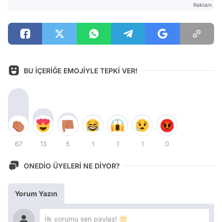
Reklam
BU İÇERİĞE EMOJİYLE TEPKİ VER!
67
13
5
1
1
1
0
ONEDİO ÜYELERİ NE DİYOR?
Yorum Yazın