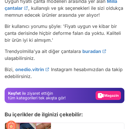
Uygun fiyatlı çanta modelleri arasında yer alan
Milla
çantalar
, kullanışlı ve şık seçenekleri ile sizi oldukça
memnun edecek ürünler arasında yer alıyor!
Bir kullanıcı yorumu şöyle:
'Fiyatı uygun ve kibar bir
çanta derisinde hiçbir deforme falan da yoktu. Kaliteli
bir ürün iyi ki almışım.'
Trendyolmilla'ya ait diğer çantalara
buradan
Video
ulaşabilirsiniz.
Test
Bizi,
onedio.vitrin
Instagram hesabımızdan da takip
edebilirsiniz.
Gündem
Magazin
Keşfet
ile ziyaret ettiğin
Video
tüm kategorileri tek akışta gör!
Test
Bu içerikler de ilginizi çekebilir: