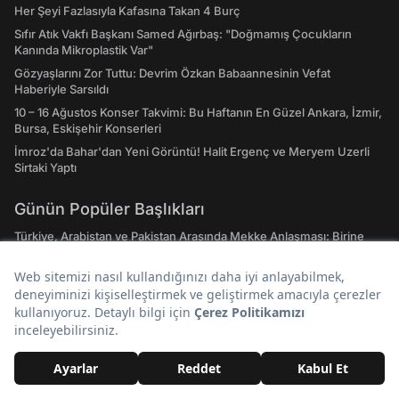
Her Şeyi Fazlasıyla Kafasına Takan 4 Burç
Sıfır Atık Vakfı Başkanı Samed Ağırbaş: "Doğmamış Çocukların
Kanında Mikroplastik Var"
Gözyaşlarını Zor Tuttu: Devrim Özkan Babaannesinin Vefat
Haberiyle Sarsıldı
10 – 16 Ağustos Konser Takvimi: Bu Haftanın En Güzel Ankara, İzmir,
Bursa, Eskişehir Konserleri
İmroz'da Bahar'dan Yeni Görüntü! Halit Ergenç ve Meryem Uzerli
Sirtaki Yaptı
Günün Popüler Başlıkları
Türkiye, Arabistan ve Pakistan Arasında Mekke Anlaşması: Birine
Yapılan Saldırı Hepsine Yapılmış Sayılacak
Hasan Can Kaya’nın Konuşanlar Programına Katılan Seyirci
Gözaltına Alınıp Sınır Dışı Edildi
‘Terörsüz Türkiye Yasası’ Teklifi Adalet Komisyonu'nda Kabul Edildi
Gazeteci Fatih Atik'ten Çarpıcı İddia: Çerçeve Yasa Selahattin
Demirtaş'ı Kapsıyor
Fatih Altaylı’dan Çok Konuşulacak İddia: ROK İtirafçı Oldu Cem
Küçük’ün Adını Verdi