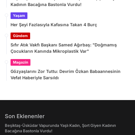
Kadının Bacağına Bastonla Vurdu!
Yaşam
Her Şeyi Fazlasıyla Kafasına Takan 4 Burç
Gündem
Sıfır Atık Vakfı Başkanı Samed Ağırbaş: "Doğmamış
Çocukların Kanında Mikroplastik Var"
Magazin
Gözyaşlarını Zor Tuttu: Devrim Özkan Babaannesinin
Vefat Haberiyle Sarsıldı
Son Eklenenler
Beşiktaş-Üsküdar Vapurunda Yaşlı Kadın, Şort Giyen Kadının
Bacağına Bastonla Vurdu!