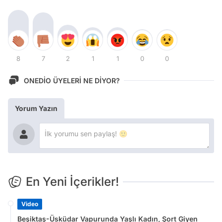
8
7
2
1
1
0
0
ONEDİO ÜYELERİ NE DİYOR?
Yorum Yazın
En Yeni İçerikler!
Video
Beşiktaş-Üsküdar Vapurunda Yaşlı Kadın, Şort Giyen