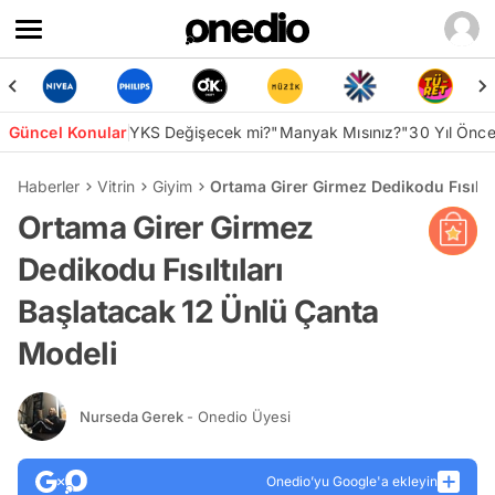
Güncel Konular
YKS Değişecek mi?
"Manyak Mısınız?"
30 Yıl Önc
Haberler
Vitrin
Giyim
Ortama Girer Girmez Dedikodu Fısıltı
Ortama Girer Girmez
Dedikodu Fısıltıları
Başlatacak 12 Ünlü Çanta
Modeli
Nurseda Gerek
- Onedio Üyesi
Onedio’yu Google'a ekleyin