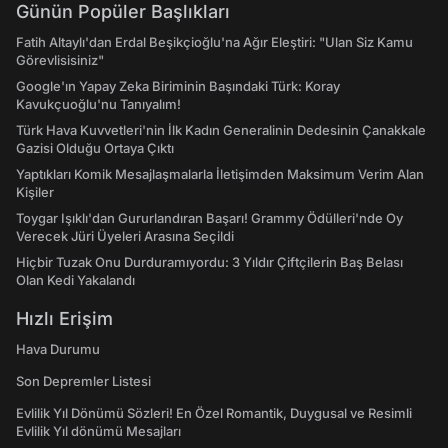
Günün Popüler Başlıkları
Fatih Altaylı'dan Erdal Beşikçioğlu'na Ağır Eleştiri: "Ulan Siz Kamu
Görevlisisiniz"
Google'ın Yapay Zeka Biriminin Başındaki Türk: Koray
Kavukçuoğlu'nu Tanıyalım!
Türk Hava Kuvvetleri'nin İlk Kadın Generalinin Dedesinin Çanakkale
Gazisi Olduğu Ortaya Çıktı
Yaptıkları Komik Mesajlaşmalarla İletişimden Maksimum Verim Alan
Kişiler
Toygar Işıklı'dan Gururlandıran Başarı! Grammy Ödülleri'nde Oy
Verecek Jüri Üyeleri Arasına Seçildi
Hiçbir Tuzak Onu Durduramıyordu: 3 Yıldır Çiftçilerin Baş Belası
Olan Kedi Yakalandı
Hızlı Erişim
Hava Durumu
Son Depremler Listesi
Evlilik Yıl Dönümü Sözleri! En Özel Romantik, Duygusal ve Resimli
Evlilik Yıl dönümü Mesajları