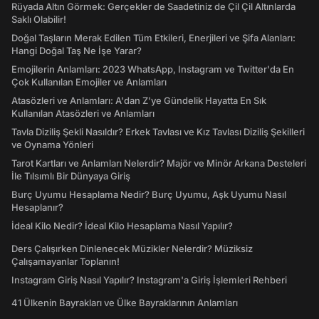
Rüyada Altın Görmek: Gerçekler de Saadetiniz de Çil Çil Altınlarda
Saklı Olabilir!
Doğal Taşların Merak Edilen Tüm Etkileri, Enerjileri ve Şifa Alanları:
Hangi Doğal Taş Ne İşe Yarar?
Emojilerin Anlamları: 2023 WhatsApp, Instagram ve Twitter'da En
Çok Kullanılan Emojiler ve Anlamları
Atasözleri ve Anlamları: A'dan Z'ye Gündelik Hayatta En Sık
Kullanılan Atasözleri ve Anlamları
Tavla Diziliş Şekli Nasıldır? Erkek Tavlası ve Kız Tavlası Diziliş Şekilleri
ve Oynama Yönleri
Tarot Kartları ve Anlamları Nelerdir? Majör ve Minör Arkana Desteleri
İle Tılsımlı Bir Dünyaya Giriş
Burç Uyumu Hesaplama Nedir? Burç Uyumu, Aşk Uyumu Nasıl
Hesaplanır?
İdeal Kilo Nedir? İdeal Kilo Hesaplama Nasıl Yapılır?
Ders Çalışırken Dinlenecek Müzikler Nelerdir? Müziksiz
Çalışamayanlar Toplanın!
Instagram Giriş Nasıl Yapılır? Instagram'a Giriş İşlemleri Rehberi
41 Ülkenin Bayrakları ve Ülke Bayraklarının Anlamları