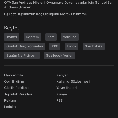
GTA San Andreas Hileleri! Oynamaya Doyamayanlar İçin Güncel San
Andreas Şifreleri
IQ Testi: IQ'unuzun Kaç Olduğunu Merak Ettiniz mi?
Keşfet
Twitter
Deprem
Zam
Youtube
Günlük Burç Yorumları
A101
Tiktok
Son Dakika
Bugün Ne Pişirsem
Gezilecek Yerler
Hakkımızda
Kariyer
Geri Bildirim
Kullanıcı Sözleşmesi
Gizlilik Politikası
Yayın İlkeleri
Topluluk Kuralları
Künye
Reklam
RSS
İletişim