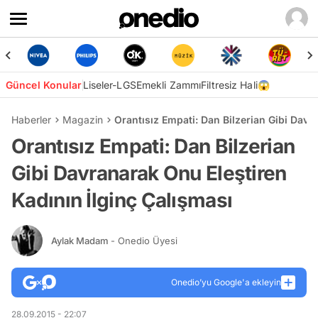
Güncel Konular
Liseler-LGS
Emekli Zammı
Filtresiz Hali😱
Haberler
Magazin
Orantısız Empati: Dan Bilzerian Gibi Davr
Orantısız Empati: Dan Bilzerian
Gibi Davranarak Onu Eleştiren
Kadının İlginç Çalışması
Aylak Madam
- Onedio Üyesi
Onedio’yu Google'a ekleyin
28.09.2015 - 22:07