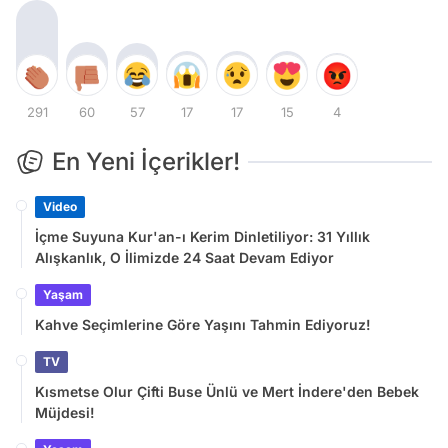
291
60
57
17
17
15
4
En Yeni İçerikler!
Video
İçme Suyuna Kur'an-ı Kerim Dinletiliyor: 31 Yıllık
Alışkanlık, O İlimizde 24 Saat Devam Ediyor
Yaşam
Kahve Seçimlerine Göre Yaşını Tahmin Ediyoruz!
TV
Kısmetse Olur Çifti Buse Ünlü ve Mert İndere'den Bebek
Müjdesi!