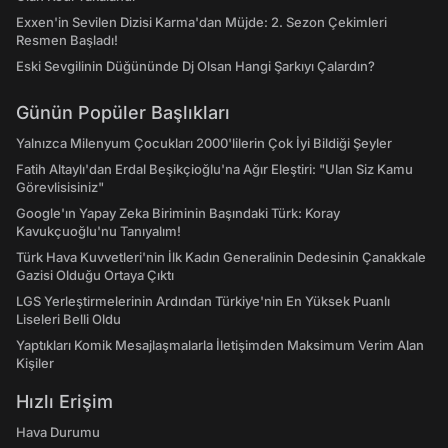
Exxen'in Sevilen Dizisi Karma'dan Müjde: 2. Sezon Çekimleri
Resmen Başladı!
Eski Sevgilinin Düğününde Dj Olsan Hangi Şarkıyı Çalardın?
Günün Popüler Başlıkları
Yalnızca Milenyum Çocukları 2000'lilerin Çok İyi Bildiği Şeyler
Fatih Altaylı'dan Erdal Beşikçioğlu'na Ağır Eleştiri: "Ulan Siz Kamu
Görevlisisiniz"
Google'ın Yapay Zeka Biriminin Başındaki Türk: Koray
Kavukçuoğlu'nu Tanıyalım!
Türk Hava Kuvvetleri'nin İlk Kadın Generalinin Dedesinin Çanakkale
Gazisi Olduğu Ortaya Çıktı
LGS Yerleştirmelerinin Ardından Türkiye'nin En Yüksek Puanlı
Liseleri Belli Oldu
Yaptıkları Komik Mesajlaşmalarla İletişimden Maksimum Verim Alan
Kişiler
Hızlı Erişim
Hava Durumu