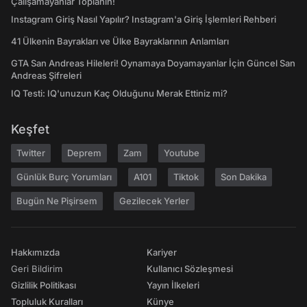
Çalışamayanlar Toplanın!
Instagram Giriş Nasıl Yapılır? Instagram'a Giriş İşlemleri Rehberi
41 Ülkenin Bayrakları ve Ülke Bayraklarının Anlamları
GTA San Andreas Hileleri! Oynamaya Doyamayanlar İçin Güncel San
Andreas Şifreleri
IQ Testi: IQ'unuzun Kaç Olduğunu Merak Ettiniz mi?
Keşfet
Twitter
Deprem
Zam
Youtube
Günlük Burç Yorumları
A101
Tiktok
Son Dakika
Bugün Ne Pişirsem
Gezilecek Yerler
Hakkımızda
Kariyer
Geri Bildirim
Kullanıcı Sözleşmesi
Gizlilik Politikası
Yayın İlkeleri
Topluluk Kuralları
Künye