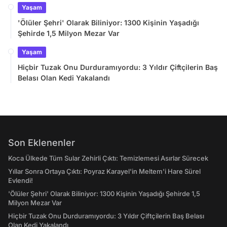
Yaşam
'Ölüler Şehri' Olarak Biliniyor: 1300 Kişinin Yaşadığı
Şehirde 1,5 Milyon Mezar Var
Yaşam
Hiçbir Tuzak Onu Durduramıyordu: 3 Yıldır Çiftçilerin Baş
Belası Olan Kedi Yakalandı
Son Eklenenler
Koca Ülkede Tüm Sular Zehirli Çıktı: Temizlemesi Asırlar Sürecek
Yıllar Sonra Ortaya Çıktı: Poyraz Karayel'in Meltem'i Hare Sürel
Evlendi!
'Ölüler Şehri' Olarak Biliniyor: 1300 Kişinin Yaşadığı Şehirde 1,5
Milyon Mezar Var
Hiçbir Tuzak Onu Durduramıyordu: 3 Yıldır Çiftçilerin Baş Belası
Olan Kedi Yakalandı