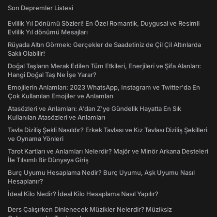
Son Depremler Listesi
Evlilik Yıl Dönümü Sözleri! En Özel Romantik, Duygusal ve Resimli
Evlilik Yıl dönümü Mesajları
Rüyada Altın Görmek: Gerçekler de Saadetiniz de Çil Çil Altınlarda
Saklı Olabilir!
Doğal Taşların Merak Edilen Tüm Etkileri, Enerjileri ve Şifa Alanları:
Hangi Doğal Taş Ne İşe Yarar?
Emojilerin Anlamları: 2023 WhatsApp, Instagram ve Twitter'da En
Çok Kullanılan Emojiler ve Anlamları
Atasözleri ve Anlamları: A'dan Z'ye Gündelik Hayatta En Sık
Kullanılan Atasözleri ve Anlamları
Tavla Diziliş Şekli Nasıldır? Erkek Tavlası ve Kız Tavlası Diziliş Şekilleri
ve Oynama Yönleri
Tarot Kartları ve Anlamları Nelerdir? Majör ve Minör Arkana Desteleri
İle Tılsımlı Bir Dünyaya Giriş
Burç Uyumu Hesaplama Nedir? Burç Uyumu, Aşk Uyumu Nasıl
Hesaplanır?
İdeal Kilo Nedir? İdeal Kilo Hesaplama Nasıl Yapılır?
Ders Çalışırken Dinlenecek Müzikler Nelerdir? Müziksiz