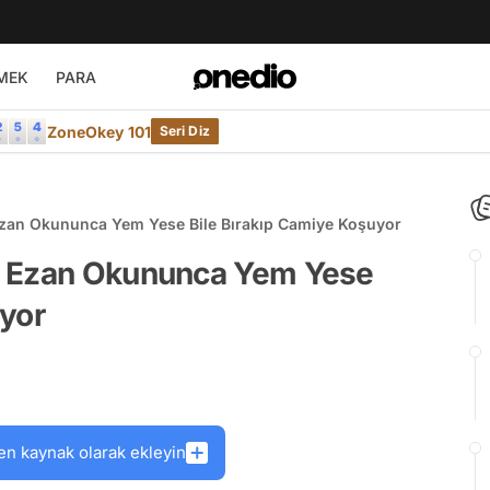
MEK
PARA
ZoneOkey 101
Seri Diz
Ezan Okununca Yem Yese Bile Bırakıp Camiye Koşuyor
: Ezan Okununca Yem Yese
uyor
en kaynak olarak ekleyin