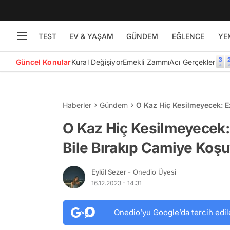
TEST
EV & YAŞAM
GÜNDEM
EĞLENCE
YE
Güncel Konular
Kural Değişiyor
Emekli Zammı
Acı Gerçekler
Haberler
Gündem
O Kaz Hiç Kesilmeyecek: 
O Kaz Hiç Kesilmeyecek
Bile Bırakıp Camiye Koş
Eylül Sezer
- Onedio Üyesi
16.12.2023 - 14:31
Onedio’yu Google’da tercih edil