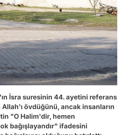
n İsra suresinin 44. ayetini referans
in Allah'ı övdüğünü, ancak insanların
etin "O Halim'dir, hemen
ok bağışlayandır" ifadesini