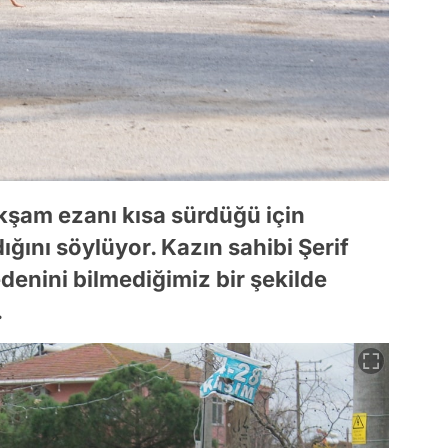
 akşam ezanı kısa sürdüğü için
ığını söylüyor. Kazın sahibi Şerif
enini bilmediğimiz bir şekilde
.