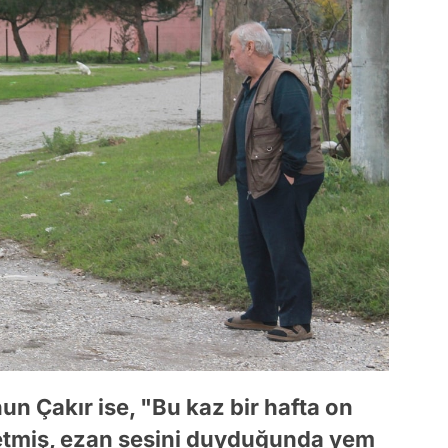
n Çakır ise, "Bu kaz bir hafta on
 etmiş, ezan sesini duyduğunda yem