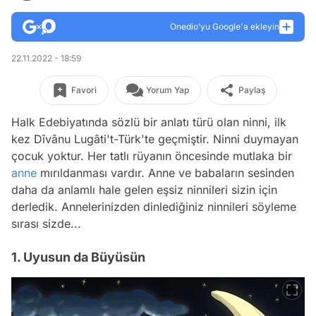
Onedio’yu Google'a ekleyin
22.11.2022 - 18:59
Favori
Yorum Yap
Paylaş
Halk Edebiyatında sözlü bir anlatı türü olan ninni, ilk
kez Dîvânu Lugâti't-Türk'te geçmiştir. Ninni duymayan
çocuk yoktur. Her tatlı rüyanın öncesinde mutlaka bir
anne
mırıldanması vardır. Anne ve babaların sesinden
daha da anlamlı hale gelen eşsiz ninnileri sizin için
derledik. Annelerinizden dinlediğiniz ninnileri söyleme
sırası sizde...
1. Uyusun da Büyüsün