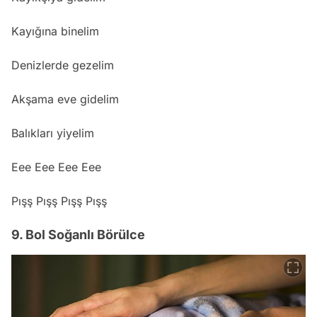
Kayığına binelim
Denizlerde gezelim
Akşama eve gidelim
Balıkları yiyelim
Eee Eee Eee Eee
Pışş Pışş Pışş Pışş
9. Bol Soğanlı Börülce