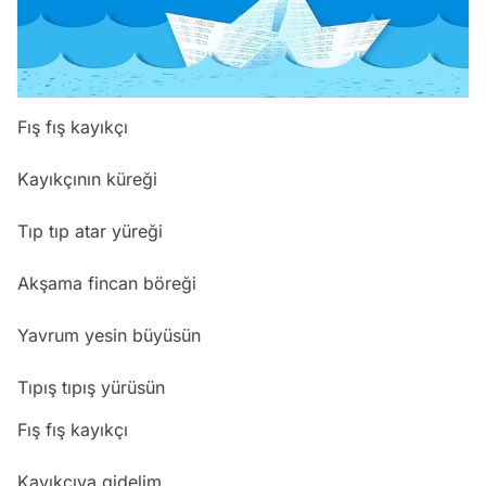
Fış fış kayıkçı
Kayıkçının küreği
Tıp tıp atar yüreği
Akşama fincan böreği
Yavrum yesin büyüsün
Tıpış tıpış yürüsün
Fış fış kayıkçı
Kayıkçıya gidelim