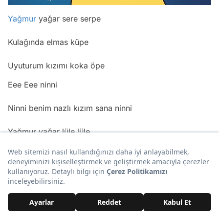
Yağmur
yağar sere serpe
Kulağında elmas küpe
Uyuturum kızımı koka öpe
Eee Eee ninni
Ninni benim nazlı kızım sana ninni
Yağmur yağar lüle lüle
Oğlum gelir güle güle
Ter bıyığını sile sile
Eee Eee ninni