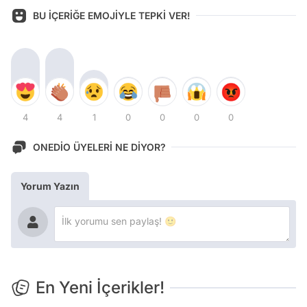
BU İÇERİĞE EMOJİYLE TEPKİ VER!
4
4
1
0
0
0
0
ONEDİO ÜYELERİ NE DİYOR?
Yorum Yazın
En Yeni İçerikler!