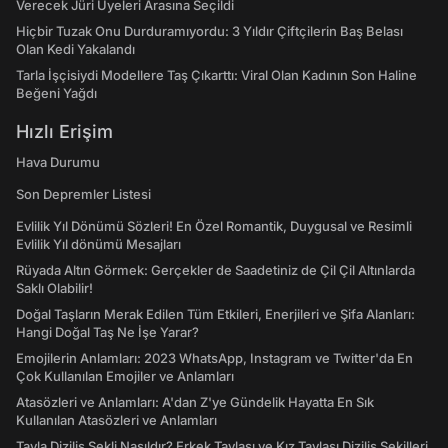
Verecek Jüri Üyeleri Arasına Seçildi
Hiçbir Tuzak Onu Durduramıyordu: 3 Yıldır Çiftçilerin Baş Belası
Olan Kedi Yakalandı
Tarla İşçisiydi Modellere Taş Çıkarttı: Viral Olan Kadının Son Haline
Beğeni Yağdı
Hızlı Erişim
Hava Durumu
Son Depremler Listesi
Evlilik Yıl Dönümü Sözleri! En Özel Romantik, Duygusal ve Resimli
Evlilik Yıl dönümü Mesajları
Rüyada Altın Görmek: Gerçekler de Saadetiniz de Çil Çil Altınlarda
Saklı Olabilir!
Doğal Taşların Merak Edilen Tüm Etkileri, Enerjileri ve Şifa Alanları:
Hangi Doğal Taş Ne İşe Yarar?
Emojilerin Anlamları: 2023 WhatsApp, Instagram ve Twitter'da En
Çok Kullanılan Emojiler ve Anlamları
Atasözleri ve Anlamları: A'dan Z'ye Gündelik Hayatta En Sık
Kullanılan Atasözleri ve Anlamları
Tavla Diziliş Şekli Nasıldır? Erkek Tavlası ve Kız Tavlası Diziliş Şekilleri