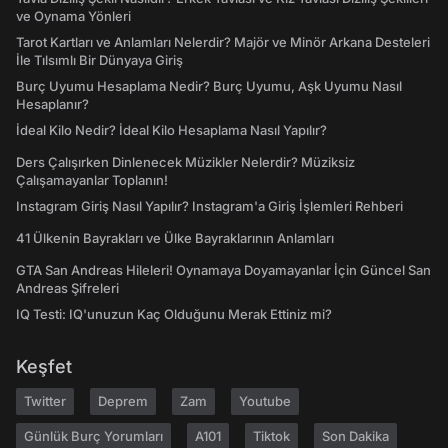
ve Oynama Yönleri
Tarot Kartları ve Anlamları Nelerdir? Majör ve Minör Arkana Desteleri
İle Tılsımlı Bir Dünyaya Giriş
Burç Uyumu Hesaplama Nedir? Burç Uyumu, Aşk Uyumu Nasıl
Hesaplanır?
İdeal Kilo Nedir? İdeal Kilo Hesaplama Nasıl Yapılır?
Ders Çalışırken Dinlenecek Müzikler Nelerdir? Müziksiz
Çalışamayanlar Toplanın!
Instagram Giriş Nasıl Yapılır? Instagram'a Giriş İşlemleri Rehberi
41 Ülkenin Bayrakları ve Ülke Bayraklarının Anlamları
GTA San Andreas Hileleri! Oynamaya Doyamayanlar İçin Güncel San
Andreas Şifreleri
IQ Testi: IQ'unuzun Kaç Olduğunu Merak Ettiniz mi?
Keşfet
Twitter
Deprem
Zam
Youtube
Günlük Burç Yorumları
A101
Tiktok
Son Dakika