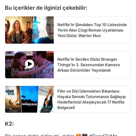
Bu içerikler de ilginizi çekebilir:
Netflix’in Şimdiden Top 10 Listesinde
Yerini Alan Çizgi Roman Uyarlaması
Yeni Dizisi: Warrior Nun
Netflix'in Sevilen Dizisi Stranger
Things'in 3. Sezonundan Kamera
Arkası Görüntüler Yayınlandı
Film ve Dizi İzlemekten Bıkanlara:
Hayata Sımsıkı Tutunmanızı Sağlayıp
Hedeflerinizi Ateşleyecek 17 Netflix
Belgeseli
K2:
Bir sezon daha gider mi, gider 🤩🖤
#DeadToMe