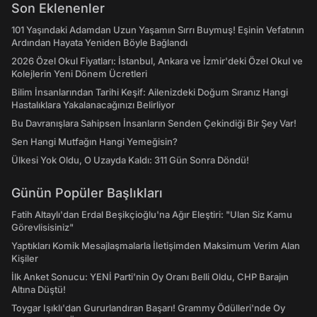
Son Eklenenler
101 Yaşındaki Adamdan Uzun Yaşamın Sırrı Buymuş! Eşinin Vefatının
Ardından Hayata Yeniden Böyle Bağlandı
2026 Özel Okul Fiyatları: İstanbul, Ankara ve İzmir'deki Özel Okul ve
Kolejlerin Yeni Dönem Ücretleri
Bilim İnsanlarından Tarihi Keşif: Ailenizdeki Doğum Sıranız Hangi
Hastalıklara Yakalanacağınızı Belirliyor
Bu Davranışlara Sahipsen İnsanların Senden Çekindiği Bir Şey Var!
Sen Hangi Mutfağın Hangi Yemeğisin?
Ülkesi Yok Oldu, O Uzayda Kaldı: 311 Gün Sonra Döndü!
Günün Popüler Başlıkları
Fatih Altaylı'dan Erdal Beşikçioğlu'na Ağır Eleştiri: "Ulan Siz Kamu
Görevlisisiniz"
Yaptıkları Komik Mesajlaşmalarla İletişimden Maksimum Verim Alan
Kişiler
İlk Anket Sonucu: YENİ Parti'nin Oy Oranı Belli Oldu, CHP Barajın
Altına Düştü!
Toygar Işıklı'dan Gururlandıran Başarı! Grammy Ödülleri'nde Oy