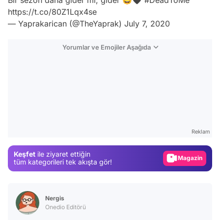
https://t.co/80Z1Lqx4se
— Yaprakarican (@TheYaprak)
July 7, 2020
Yorumlar ve Emojiler Aşağıda
Video
Test
Gündem
Reklam
Magazin
Keşfet
ile ziyaret ettiğin
Video
tüm kategorileri tek akışta gör!
Test
Nergis
Onedio Editörü