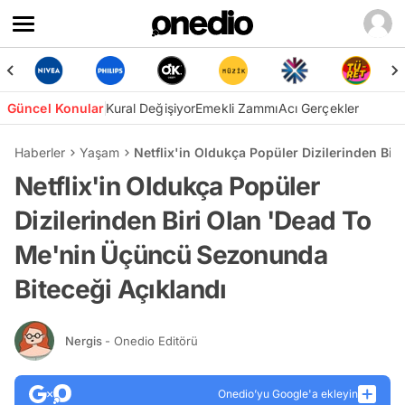
Güncel Konular
Kural Değişiyor
Emekli Zammı
Acı Gerçekler
Haberler
Yaşam
Netflix'in Oldukça Popüler Dizilerinden Bi
Netflix'in Oldukça Popüler
Dizilerinden Biri Olan 'Dead To
Me'nin Üçüncü Sezonunda
Biteceği Açıklandı
Nergis
- Onedio Editörü
Onedio’yu Google'a ekleyin