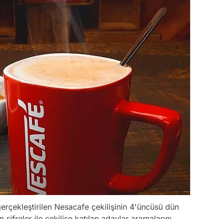
gerçekleştirilen Nesacafe çekilişinin 4'üncüsü dün
 şifreler ile çekilişe katılan adaylar aramalarını