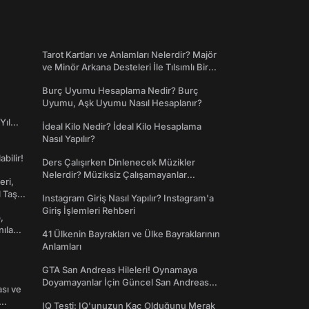
Tarot Kartları ve Anlamları Nelerdir? Majör
ve Minör Arkana Desteleri İle Tılsımlı Bir
Dünyaya Giriş
Burç Uyumu Hesaplama Nedir? Burç
Uyumu, Aşk Uyumu Nasıl Hesaplanır?
Yıl
İdeal Kilo Nedir? İdeal Kilo Hesaplama
Nasıl Yapılır?
abilir!
Ders Çalışırken Dinlenecek Müzikler
Nelerdir? Müziksiz Çalışamayanlar
eri,
Toplanın!
l Taş
Instagram Giriş Nasıl Yapılır? Instagram'a
Giriş İşlemleri Rehberi
,
nılan
41 Ülkenin Bayrakları ve Ülke Bayraklarının
Anlamları
GTA San Andreas Hileleri! Oynamaya
Doyamayanlar İçin Güncel San Andreas
ası ve
Şifreleri
IQ Testi: IQ'unuzun Kaç Olduğunu Merak