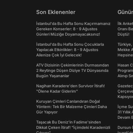
Son Eklenenler
Günün
İstanbul'da Bu Hafta Sonu Kaçırmamanız
İlk Anke
Gereken Konserler: 8 - 9 Ağustos
Oranı Be
Günleri Müziğe Doyamayacaksınız!
Düştü!
İstanbul'da Bu Hafta Sonu Çocuklarla
Türkiye,
Yapılacak Etkinlikler: 8 - 9 Ağustos
Mekke An
Ailenize Çok İyi Gelecek!
Hepsine 
ATV Dizisinin Çekimlerinin Durmasından
Hasan C
2 Reytinge Düşen Diziye TV Dünyasında
Programı
Bugün Yaşananlar
Alınıp Sı
Nagihan Karadere'den Survivor İtirafı!
Gazeteci
"Ölene Kadar Giderim"
Çerçeve 
Kapsıyo
Kuruyan Çimleri Canlandıran Doğal
Yöntem: Tek Bir Malzeme Çimleri Daha
İçme Suy
Gür Yapıyor
31 Yıllık
Devam E
Taşacak Bu Deniz'in Fadime'sinden
Dikkat Çeken İtiraf! "İçimdeki Karadenizli
Dursun 
Çıkıyor"
Icardi'd