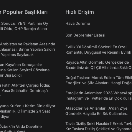
 Popüler Başlıkları
Hızlı Erişim
t Sonucu: YENİ Parti'nin Oy
Hava Durumu
lli Oldu, CHP Barajın Altına
Son Depremler Listesi
 Arabistan ve Pakistan Arasında
Evlilik Yıl Dönümü Sözleri! En Özel
laşması: Birine Yapılan Saldırı
Romantik, Duygusal ve Resimli Evlilik 
Yapılmış Sayılacak
dönümü Mesajları
Rüyada Altın Görmek: Gerçekler de
an Kaya’nın Konuşanlar
Saadetiniz de Çil Çil Altınlarda Saklı Ol
na Katılan Seyirci Gözaltına
nır Dışı Edildi
Doğal Taşların Merak Edilen Tüm Etkil
Enerjileri ve Şifa Alanları: Hangi Doğa
 Fatih Atik'ten Çarpıcı İddia:
Ne İşe Yarar?
Yasa Selahattin Demirtaş'ı
Emojilerin Anlamları: 2023 WhatsApp
r
Instagram ve Twitter'da En Çok Kulla
Emojiler ve Anlamları
una Kur'an-ı Kerim Dinletiliyor:
Atasözleri ve Anlamları: A'dan Z'ye
 Alışkanlık, O İlimizde 24 Saat
Gündelik Hayatta En Sık Kullanılan
diyor
Atasözleri ve Anlamları
Tavla Diziliş Şekli Nasıldır? Erkek Tavl
Özbek'in Veda Davetine
Kız Tavlası Diziliş Şekilleri ve Oynama
en Soğuk Yanıt