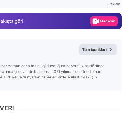
Test
Reklam
Gündem
 akışta gör!
Magazin
Video
Test
Tüm içerikleri
 her zaman daha fazla ilgi duyduğum habercilik sektöründe
anlarında görev aldıktan sonra 2021 yılında beri Onedio’nun
Türkiye ve dünyadan haberleri sizlere ulaştırmak için
 VER!