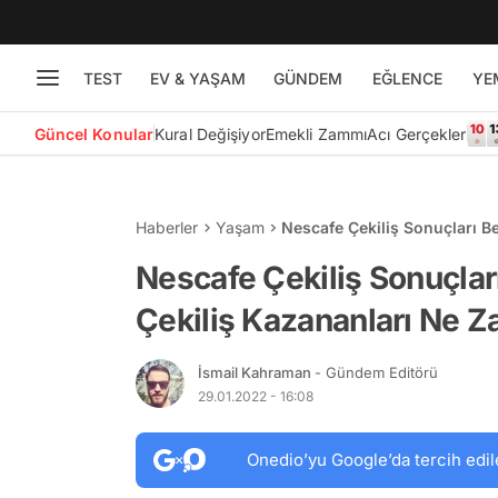
TEST
EV & YAŞAM
GÜNDEM
EĞLENCE
YE
Güncel Konular
Kural Değişiyor
Emekli Zammı
Acı Gerçekler
Haberler
Yaşam
Nescafe Çekiliş Sonuçları B
Açıklanacak?
Nescafe Çekiliş Sonuçlar
Çekiliş Kazananları Ne 
İsmail Kahraman
- Gündem Editörü
29.01.2022 - 16:08
Onedio’yu Google’da tercih edil