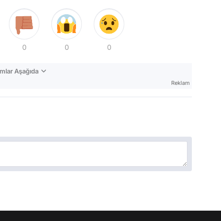
0
0
0
mlar Aşağıda
Reklam