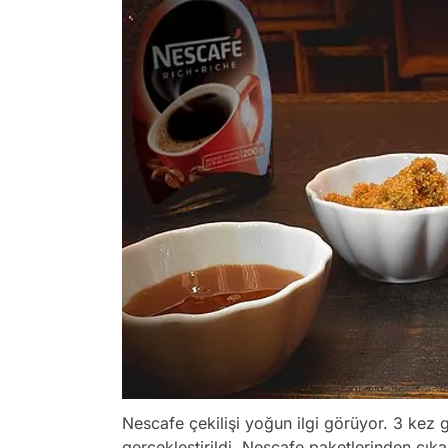
Nescafe çekilişi yoğun ilgi görüyor. 3 kez 
gerçekleştirildi. Nescafe paketlerinden çıkan