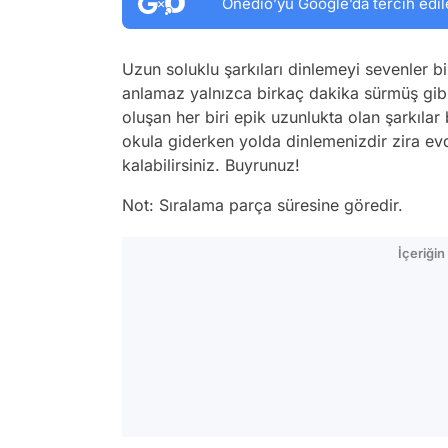
Onedio’yu Google’da tercih edil
Uzun soluklu şarkıları dinlemeyi sevenler bil
anlamaz yalnızca birkaç dakika sürmüş gibi 
oluşan her biri epik uzunlukta olan şarkıla
okula giderken yolda dinlemenizdir zira ev
kalabilirsiniz. Buyrunuz!
Not: Sıralama parça süresine göredir.
İçeriği