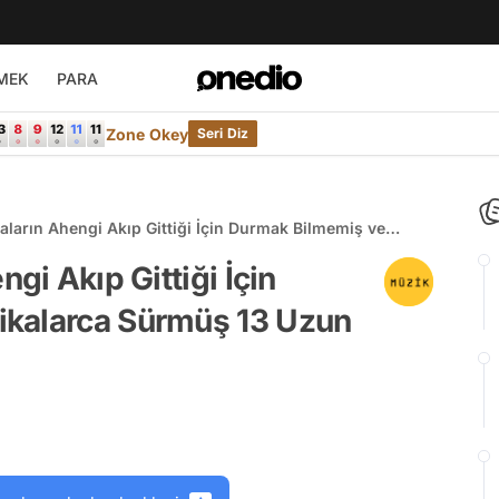
MEK
PARA
Zone Okey
Seri Diz
aların Ahengi Akıp Gittiği İçin Durmak Bilmemiş ve
rmüş 13 Uzun Şarkı
gi Akıp Gittiği İçin
ikalarca Sürmüş 13 Uzun