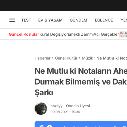
TEST
EV & YAŞAM
GÜNDEM
EĞLENCE
YE
Güncel Konular
Kural Değişiyor
Emekli Zammı
Acı Gerçekler
Haberler
Genel Kültür
Müzik
Ne Mutlu ki Not
Dakikalarca Sü
Ne Mutlu ki Notaların Ahen
Durmak Bilmemiş ve Dak
Şarkı
nazliyy
- Onedio Üyesi
09.08.2021 - 19:30