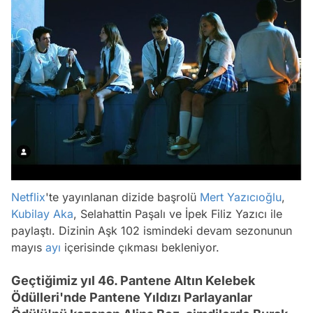
Netflix
'te yayınlanan dizide başrolü
Mert Yazıcıoğlu
,
Kubilay Aka
, Selahattin Paşalı ve İpek Filiz Yazıcı ile
paylaştı. Dizinin Aşk 102 ismindeki devam sezonunun
mayıs
ayı
içerisinde çıkması bekleniyor.
Geçtiğimiz yıl 46. Pantene Altın Kelebek
Ödülleri'nde Pantene Yıldızı Parlayanlar