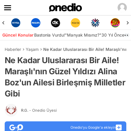
Güncel Konular
Bastonla Vurdu!
"Manyak Mısınız?"
30 Yıl Önce👀
Haberler
Yaşam
Ne Kadar Uluslararası Bir Aile! Maraşlı'nın G
Ne Kadar Uluslararası Bir Aile!
Maraşlı'nın Güzel Yıldızı Alina
Boz'un Ailesi Birleşmiş Milletler
Gibi
R.G.
- Onedio Üyesi
Onedio’yu Google'a ekleyin