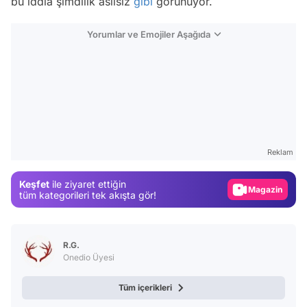
bu iddia şimdilik asılsız
gibi
görünüyor.
Yorumlar ve Emojiler Aşağıda
Video
Test
Gündem
Reklam
Magazin
Keşfet
ile ziyaret ettiğin
Video
tüm kategorileri tek akışta gör!
Test
R.G.
Onedio Üyesi
Tüm içerikleri