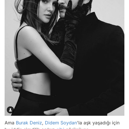
Ama
Burak Deniz
,
Didem Soydan
'la aşk yaşadığı için