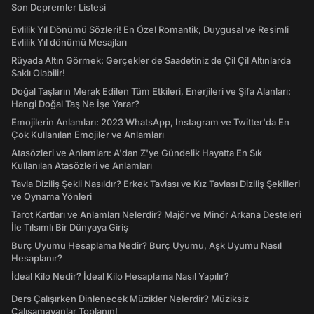
Son Depremler Listesi
Evlilik Yıl Dönümü Sözleri! En Özel Romantik, Duygusal ve Resimli
Evlilik Yıl dönümü Mesajları
Rüyada Altın Görmek: Gerçekler de Saadetiniz de Çil Çil Altınlarda
Saklı Olabilir!
Doğal Taşların Merak Edilen Tüm Etkileri, Enerjileri ve Şifa Alanları:
Hangi Doğal Taş Ne İşe Yarar?
Emojilerin Anlamları: 2023 WhatsApp, Instagram ve Twitter'da En
Çok Kullanılan Emojiler ve Anlamları
Atasözleri ve Anlamları: A'dan Z'ye Gündelik Hayatta En Sık
Kullanılan Atasözleri ve Anlamları
Tavla Diziliş Şekli Nasıldır? Erkek Tavlası ve Kız Tavlası Diziliş Şekilleri
ve Oynama Yönleri
Tarot Kartları ve Anlamları Nelerdir? Majör ve Minör Arkana Desteleri
İle Tılsımlı Bir Dünyaya Giriş
Burç Uyumu Hesaplama Nedir? Burç Uyumu, Aşk Uyumu Nasıl
Hesaplanır?
İdeal Kilo Nedir? İdeal Kilo Hesaplama Nasıl Yapılır?
Ders Çalışırken Dinlenecek Müzikler Nelerdir? Müziksiz
Çalışamayanlar Toplanın!