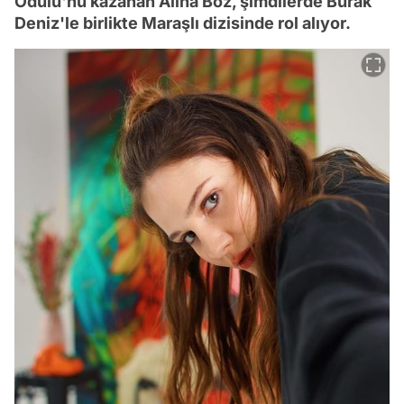
Ödülü'nü kazanan Alina Boz, şimdilerde Burak
Deniz'le birlikte Maraşlı dizisinde rol alıyor.