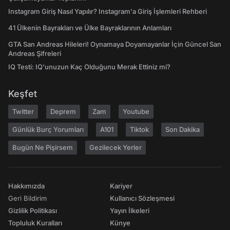
Instagram Giriş Nasıl Yapılır? Instagram'a Giriş İşlemleri Rehberi
41 Ülkenin Bayrakları ve Ülke Bayraklarının Anlamları
GTA San Andreas Hileleri! Oynamaya Doyamayanlar İçin Güncel San
Andreas Şifreleri
IQ Testi: IQ'unuzun Kaç Olduğunu Merak Ettiniz mi?
Keşfet
Twitter
Deprem
Zam
Youtube
Günlük Burç Yorumları
A101
Tiktok
Son Dakika
Bugün Ne Pişirsem
Gezilecek Yerler
Hakkımızda
Kariyer
Geri Bildirim
Kullanıcı Sözleşmesi
Gizlilik Politikası
Yayın İlkeleri
Topluluk Kuralları
Künye