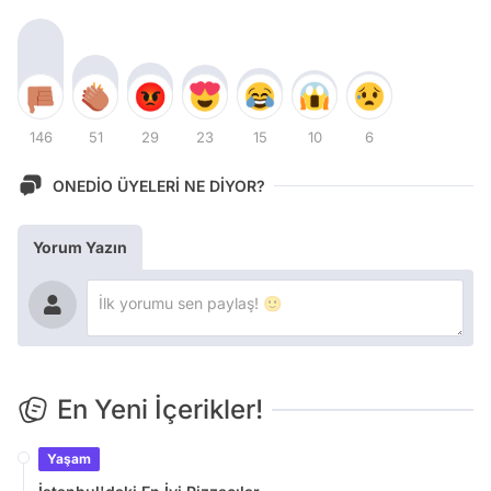
146
51
29
23
15
10
6
ONEDİO ÜYELERİ NE DİYOR?
Yorum Yazın
En Yeni İçerikler!
Yaşam