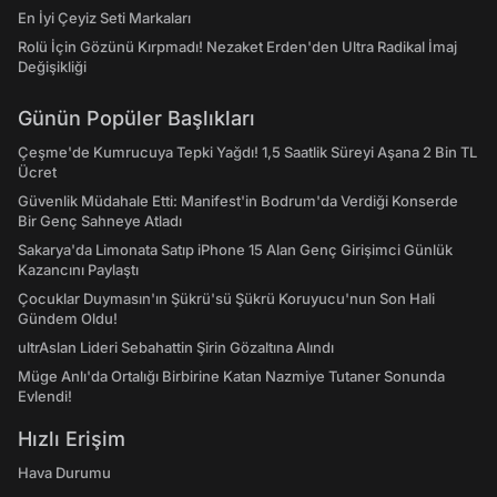
En İyi Çeyiz Seti Markaları
Rolü İçin Gözünü Kırpmadı! Nezaket Erden'den Ultra Radikal İmaj
Değişikliği
Günün Popüler Başlıkları
Çeşme'de Kumrucuya Tepki Yağdı! 1,5 Saatlik Süreyi Aşana 2 Bin TL
Ücret
Güvenlik Müdahale Etti: Manifest'in Bodrum'da Verdiği Konserde
Bir Genç Sahneye Atladı
Sakarya'da Limonata Satıp iPhone 15 Alan Genç Girişimci Günlük
Kazancını Paylaştı
Çocuklar Duymasın'ın Şükrü'sü Şükrü Koruyucu'nun Son Hali
Gündem Oldu!
ultrAslan Lideri Sebahattin Şirin Gözaltına Alındı
Müge Anlı'da Ortalığı Birbirine Katan Nazmiye Tutaner Sonunda
Evlendi!
Hızlı Erişim
Hava Durumu