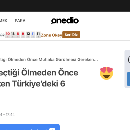
MEK
PARA
e👀
Zone Okey
Seri Diz
çtiği Ölmeden Önce Mutlaka Görülmesi Gereken
er
Seçtiği Ölmeden Önce
en Türkiye’deki 6
4 - 17:44