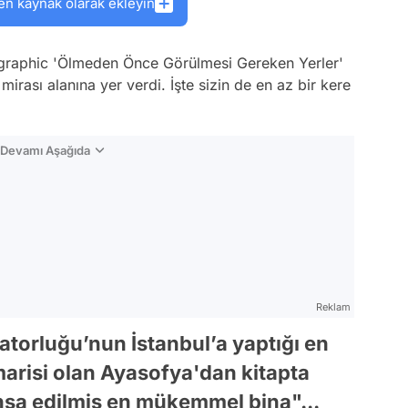
en kaynak olarak ekleyin
ographic 'Ölmeden Önce Görülmesi Gereken Yerler'
mirası alanına yer verdi. İşte sizin de en az bir kere
n Devamı Aşağıda
Reklam
torluğu’nun İstanbul’a yaptığı en
marisi olan Ayasofya'dan kitapta
inşa edilmiş en mükemmel bina"...