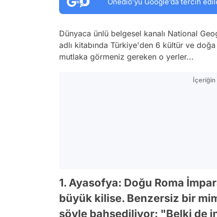
Onedio’yu Google’da tercih edil
Dünyaca ünlü belgesel kanalı National Ge
adlı kitabında Türkiye'den 6 kültür ve doğa 
mutlaka görmeniz gereken o yerler...
İçeriği
1. Ayasofya: Doğu Roma İmpara
büyük kilise. Benzersiz bir mi
şöyle bahsediliyor: "Belki de 