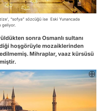
azize', “sofya” sözcüğü ise Eski Yunancada
geliyor.
rüldükten sonra Osmanlı sultanı
rdiği hoşgörüyle mozaiklerinden
ip edilmemiş. Mihraplar, vaaz kürsüsü
iştir.