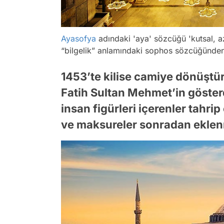
Ayasofya
adındaki 'aya' sözcüğü 'kutsal, 
“bilgelik” anlamındaki
sophos
sözcüğünden 
1453’te kilise camiye dönüştü
Fatih Sultan Mehmet’in göste
insan figürleri içerenler tahr
ve maksureler sonradan eklenm