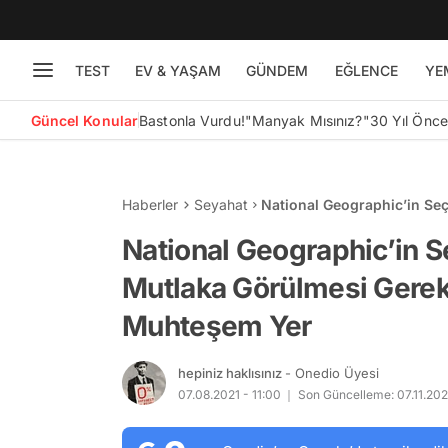
TEST
EV & YAŞAM
GÜNDEM
EĞLENCE
YE
Güncel Konular
Bastonla Vurdu!
"Manyak Mısınız?"
30 Yıl Önc
Haberler
Seyahat
National Geographic’in Se
Türkiye’deki 6 Muhteşem Y
National Geographic’in 
Mutlaka Görülmesi Gerek
Muhteşem Yer
hepiniz haklısınız
- Onedio Üyesi
07.08.2021 - 11:00
Son Güncelleme: 07.11.202