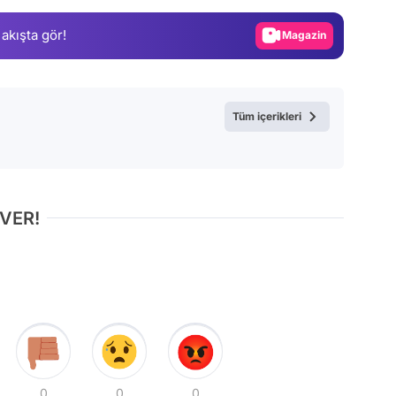
Gündem
 akışta gör!
Magazin
Video
Test
Tüm içerikleri
 VER!
0
0
0