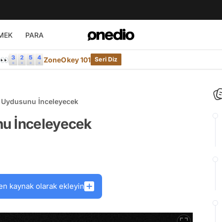
MEK
PARA
e👀
ZoneOkey 101
Seri Diz
 Uydusunu İnceleyecek
nu İnceleyecek
en kaynak olarak ekleyin