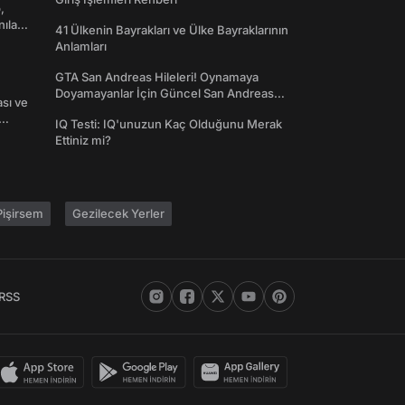
,
nılan
41 Ülkenin Bayrakları ve Ülke Bayraklarının
Anlamları
GTA San Andreas Hileleri! Oynamaya
Doyamayanlar İçin Güncel San Andreas
ası ve
Şifreleri
IQ Testi: IQ'unuzun Kaç Olduğunu Merak
Ettiniz mi?
işirsem
Gezilecek Yerler
RSS