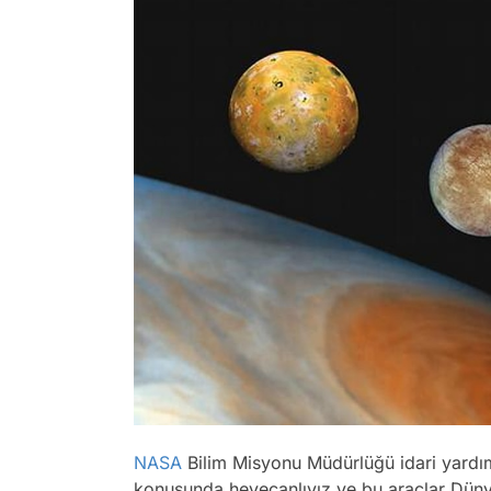
NASA
Bilim Misyonu Müdürlüğü idari yardım
konusunda heyecanlıyız ve bu araçlar Düny