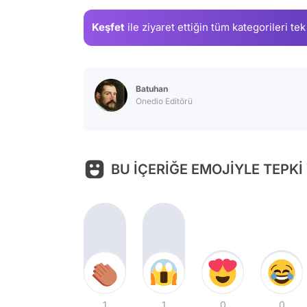
Keşfet
ile ziyaret ettiğin
tüm kategorileri tek
Batuhan
Onedio Editörü
BU İÇERİĞE EMOJİYLE TEPKİ
1
1
0
0