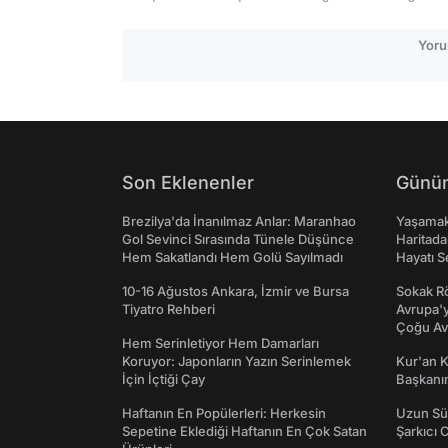
Yoru
Son Eklenenler
Günün
Brezilya'da İnanılmaz Anlar: Maranhao
Yaşamak 
Gol Sevinci Sırasında Tünele Düşünce
Haritada
Hem Sakatlandı Hem Golü Sayılmadı
Hayatı S
10-16 Ağustos Ankara, İzmir ve Bursa
Sokak Rö
Tiyatro Rehberi
Avrupa'y
Çoğu Av
Hem Serinletiyor Hem Damarları
Koruyor: Japonların Yazın Serinlemek
Kur'an 
İçin İçtiği Çay
Başkanın
Haftanın En Popülerleri: Herkesin
Uzun Sü
Sepetine Eklediği Haftanın En Çok Satan
Şarkıcı 