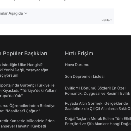
mlar Aşağıda
Reklam
 Popüler Başlıkları
Hızlı Erişim
İstediğin Ülke Hangisi?
Hava Durumu
ki Yerini Değil, Yaşayacağın
eçiyorsun!
Son Depremler Listesi
portajında Gurbetçi Türkiye ile
Evlilik Yıl Dönümü Sözleri! En Özel
ı Kıyasladı: "Türkiye’deki Yolların
Romantik, Duygusal ve Resimli Evlilik 
rupa’da Yok"
dönümü Mesajları
Rüyada Altın Görmek: Gerçekler de
Kursu Öğrencilerinden Belediye
Saadetiniz de Çil Çil Altınlarda Saklı Ol
a: "Manifest’i Çağırın"
Doğal Taşların Merak Edilen Tüm Etkil
redir Kanserle Mücadele Eden
Enerjileri ve Şifa Alanları: Hangi Doğa
Cansever Hayatını Kaybetti
Ne İşe Yarar?