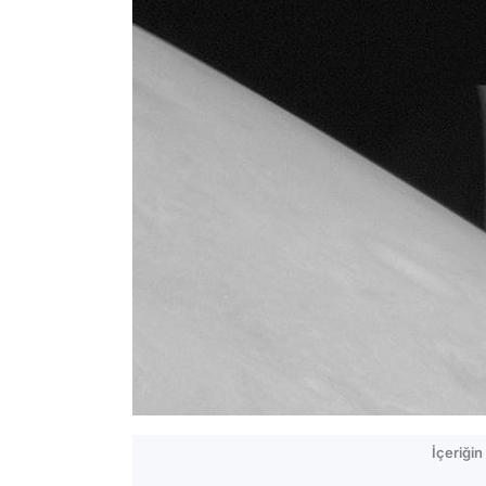
İçeriği