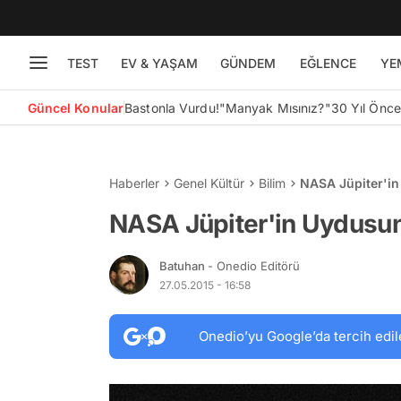
TEST
EV & YAŞAM
GÜNDEM
EĞLENCE
YE
Güncel Konular
Bastonla Vurdu!
"Manyak Mısınız?"
30 Yıl Önc
Haberler
Genel Kültür
Bilim
NASA Jüpiter'in
NASA Jüpiter'in Uydusu
Batuhan
- Onedio Editörü
27.05.2015 - 16:58
Onedio’yu Google’da tercih edil