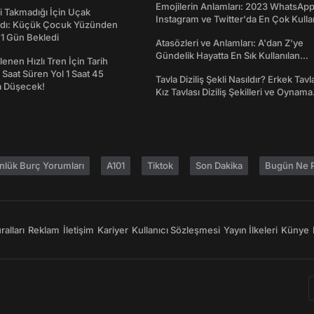
Emojilerin Anlamları: 2023 WhatsApp
 Takmadığı İçin Uçak
Instagram ve Twitter'da En Çok Kulla
dı: Küçük Çocuk Yüzünden
Emojiler ve Anlamları
 1 Gün Bekledi
Atasözleri ve Anlamları: A'dan Z'ye
Gündelik Hayatta En Sık Kullanılan
enen Hızlı Tren İçin Tarih
Atasözleri ve Anlamları
7 Saat Süren Yol 1 Saat 45
Tavla Diziliş Şekli Nasıldır? Erkek Tavl
a Düşecek!
Kız Tavlası Diziliş Şekilleri ve Oynama
Yönleri
nlük Burç Yorumları
A101
Tiktok
Son Dakika
Bugün Ne P
alları
Reklam
İletişim
Kariyer
Kullanıcı Sözleşmesi
Yayın İlkeleri
Künye