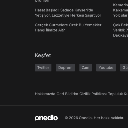
Ürünleri
Kemerini
Hasat Başladı! Sadece Kayseri’de
Kalkama
Yetişiyor, Lezzetiyle Herkesi Şaşırtıyor
Yolcular
Gerçek Gurmelere Özel: Bu Yemekler
Çok Bekl
Hangi İlimize Ait?
Verildi: 
Dakikay
Keşfet
Twitter
Deprem
Zam
Youtube
Gü
Hakkımızda
Geri Bildirim
Gizlilik Politikası
Topluluk Kur
© 2026 Onedio. Her hakkı saklıdır.