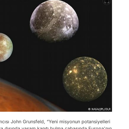
cısı John Grunsfeld, “Yeni misyonun potansiyelleri
a dışında yaşam kanıtı bulma çabasında Europa'nın