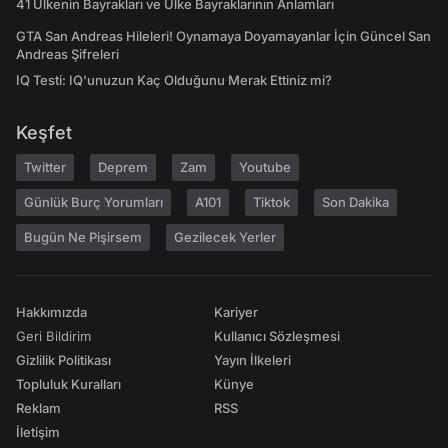
41 Ülkenin Bayrakları ve Ülke Bayraklarının Anlamları
GTA San Andreas Hileleri! Oynamaya Doyamayanlar İçin Güncel San
Andreas Şifreleri
IQ Testi: IQ'unuzun Kaç Olduğunu Merak Ettiniz mi?
Keşfet
Twitter
Deprem
Zam
Youtube
Günlük Burç Yorumları
A101
Tiktok
Son Dakika
Bugün Ne Pişirsem
Gezilecek Yerler
Hakkımızda
Kariyer
Geri Bildirim
Kullanıcı Sözleşmesi
Gizlilik Politikası
Yayın İlkeleri
Topluluk Kuralları
Künye
Reklam
RSS
İletişim