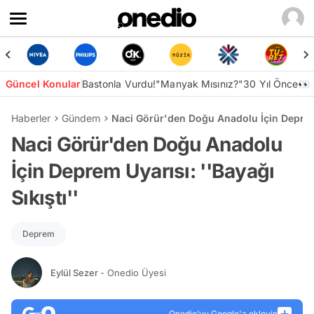
Güncel Konular
Bastonla Vurdu!
"Manyak Mısınız?"
30 Yıl Önce👀
Haberler
Gündem
Naci Görür'den Doğu Anadolu İçin Deprem U
Naci Görür'den Doğu Anadolu
İçin Deprem Uyarısı: ''Bayağı
Sıkıştı''
Deprem
Eylül Sezer
- Onedio Üyesi
Onedio’yu Google'a ekleyin