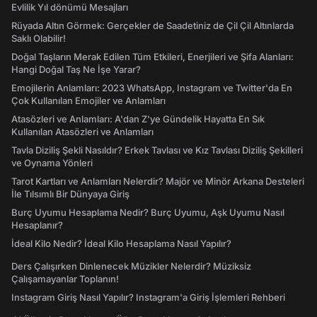
Evlilik Yıl dönümü Mesajları
Rüyada Altın Görmek: Gerçekler de Saadetiniz de Çil Çil Altınlarda
Saklı Olabilir!
Doğal Taşların Merak Edilen Tüm Etkileri, Enerjileri ve Şifa Alanları:
Hangi Doğal Taş Ne İşe Yarar?
Emojilerin Anlamları: 2023 WhatsApp, Instagram ve Twitter'da En
Çok Kullanılan Emojiler ve Anlamları
Atasözleri ve Anlamları: A'dan Z'ye Gündelik Hayatta En Sık
Kullanılan Atasözleri ve Anlamları
Tavla Diziliş Şekli Nasıldır? Erkek Tavlası ve Kız Tavlası Diziliş Şekilleri
ve Oynama Yönleri
Tarot Kartları ve Anlamları Nelerdir? Majör ve Minör Arkana Desteleri
İle Tılsımlı Bir Dünyaya Giriş
Burç Uyumu Hesaplama Nedir? Burç Uyumu, Aşk Uyumu Nasıl
Hesaplanır?
İdeal Kilo Nedir? İdeal Kilo Hesaplama Nasıl Yapılır?
Ders Çalışırken Dinlenecek Müzikler Nelerdir? Müziksiz
Çalışamayanlar Toplanın!
Instagram Giriş Nasıl Yapılır? Instagram'a Giriş İşlemleri Rehberi