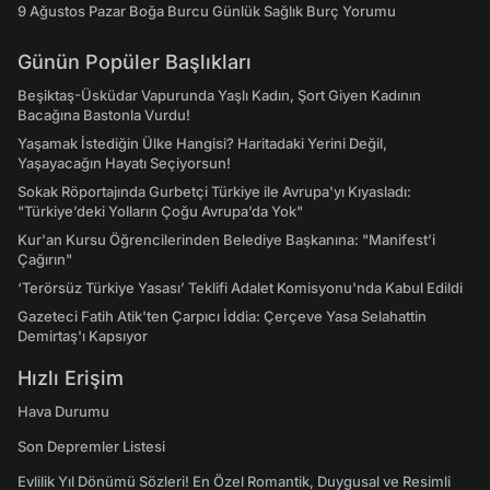
9 Ağustos Pazar Boğa Burcu Günlük Sağlık Burç Yorumu
Günün Popüler Başlıkları
Beşiktaş-Üsküdar Vapurunda Yaşlı Kadın, Şort Giyen Kadının
Bacağına Bastonla Vurdu!
Yaşamak İstediğin Ülke Hangisi? Haritadaki Yerini Değil,
Yaşayacağın Hayatı Seçiyorsun!
Sokak Röportajında Gurbetçi Türkiye ile Avrupa'yı Kıyasladı:
"Türkiye’deki Yolların Çoğu Avrupa’da Yok"
Kur'an Kursu Öğrencilerinden Belediye Başkanına: "Manifest’i
Çağırın"
‘Terörsüz Türkiye Yasası’ Teklifi Adalet Komisyonu'nda Kabul Edildi
Gazeteci Fatih Atik'ten Çarpıcı İddia: Çerçeve Yasa Selahattin
Demirtaş'ı Kapsıyor
Hızlı Erişim
Hava Durumu
Son Depremler Listesi
Evlilik Yıl Dönümü Sözleri! En Özel Romantik, Duygusal ve Resimli