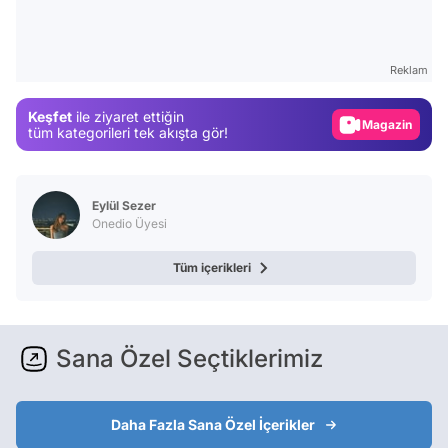
Video
Test
Reklam
Gündem
Keşfet
ile ziyaret ettiğin
Magazin
tüm kategorileri tek akışta gör!
Video
Test
Eylül Sezer
Onedio Üyesi
Tüm içerikleri
Sana Özel Seçtiklerimiz
Daha Fazla Sana Özel İçerikler