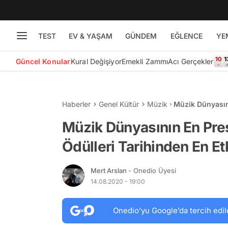
TEST
EV & YAŞAM
GÜNDEM
EĞLENCE
YE
Güncel Konular
Kural Değişiyor
Emekli Zammı
Acı Gerçekler
Haberler
Genel Kültür
Müzik
Müzik Dünyasını
Etkileyici 13 P
Müzik Dünyasının En Pres
Ödülleri Tarihinden En Et
Mert Arslan
- Onedio Üyesi
14.08.2020 - 19:00
Onedio’yu Google’da tercih edil