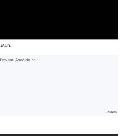
usun.
n Devamı Aşağıda
Reklam