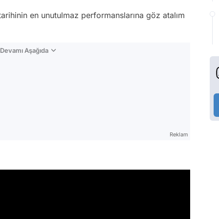
arihinin en unutulmaz performanslarına göz atalım
n Devamı Aşağıda
Reklam