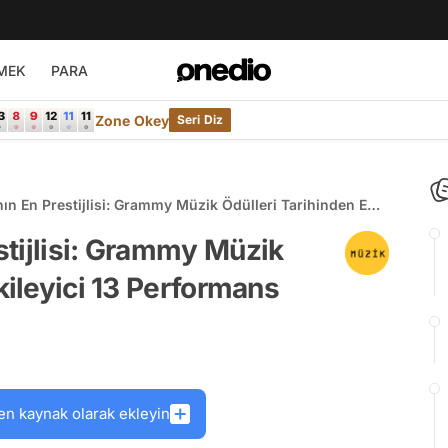
MEK
PARA
Zone Okey
Seri Diz
n En Prestijlisi: Grammy Müzik Ödülleri Tarihinden En
erformans
tijlisi: Grammy Müzik
kileyici 13 Performans
en kaynak olarak ekleyin