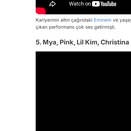
Kariyerinin altın çağındaki
Eminem
ve yaşay
çıkan performans çok ses getirmişti.
5. Mya, Pink, Lil Kim, Christin