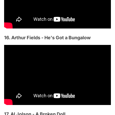
16. Arthur Fields - He's Got a Bungalow
17. Al Jolson - A Broken Doll