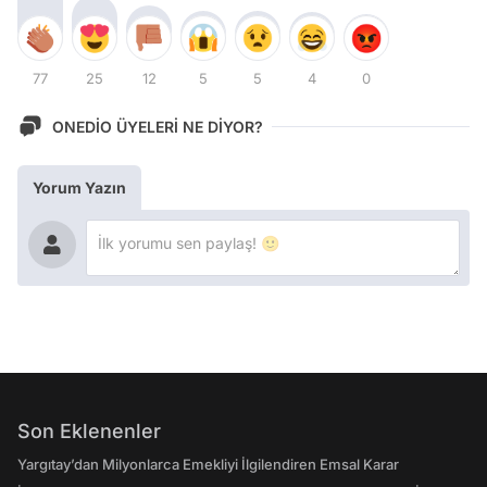
77
25
12
5
5
4
0
ONEDİO ÜYELERİ NE DİYOR?
Yorum Yazın
Son Eklenenler
Yargıtay’dan Milyonlarca Emekliyi İlgilendiren Emsal Karar