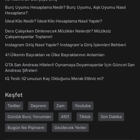
Burç Uyumu Hesaplama Nedir? Burç Uyumu, Aşk Uyumu Nasıl
Hesaplanır?
İdeal Kilo Nedir? İdeal Kilo Hesaplama Nasıl Yapılır?
Ders Çalışırken Dinlenecek Müzikler Nelerdir? Müziksiz
Çalışamayanlar Toplanın!
Instagram Giriş Nasıl Yapılır? Instagram'a Giriş İşlemleri Rehberi
41 Ülkenin Bayrakları ve Ülke Bayraklarının Anlamları
GTA San Andreas Hileleri! Oynamaya Doyamayanlar İçin Güncel San
Andreas Şifreleri
IQ Testi: IQ'unuzun Kaç Olduğunu Merak Ettiniz mi?
Keşfet
Twitter
Deprem
Zam
Youtube
Günlük Burç Yorumları
A101
Tiktok
Son Dakika
Bugün Ne Pişirsem
Gezilecek Yerler