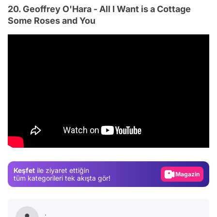
20. Geoffrey O'Hara - All I Want is a Cottage
Some Roses and You
Video
Test
Gündem
Keşfet
ile ziyaret ettiğin
Magazin
tüm kategorileri tek akışta gör!
Video
Test
.