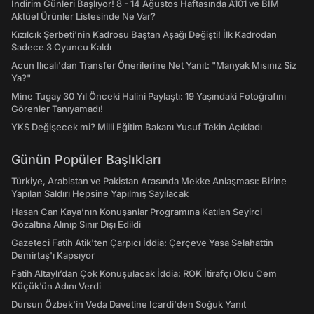
İndirim Günleri Başlıyor! 8 - 14 Ağustos Haftasında A101 ve BİM
Aktüel Ürünler Listesinde Ne Var?
Kızılcık Şerbeti'nin Kadrosu Baştan Aşağı Değişti! İlk Kadrodan
Sadece 3 Oyuncu Kaldı
Acun Ilıcalı'dan Transfer Önerilerine Net Yanıt: "Manyak Mısınız Siz
Ya?"
Mine Tugay 30 Yıl Önceki Halini Paylaştı: 19 Yaşındaki Fotoğrafını
Görenler Tanıyamadı!
YKS Değişecek mi? Milli Eğitim Bakanı Yusuf Tekin Açıkladı
Günün Popüler Başlıkları
Türkiye, Arabistan ve Pakistan Arasında Mekke Anlaşması: Birine
Yapılan Saldırı Hepsine Yapılmış Sayılacak
Hasan Can Kaya’nın Konuşanlar Programına Katılan Seyirci
Gözaltına Alınıp Sınır Dışı Edildi
Gazeteci Fatih Atik'ten Çarpıcı İddia: Çerçeve Yasa Selahattin
Demirtaş'ı Kapsıyor
Fatih Altaylı’dan Çok Konuşulacak İddia: ROK İtirafçı Oldu Cem
Küçük’ün Adını Verdi
Dursun Özbek'in Veda Davetine Icardi'den Soğuk Yanıt