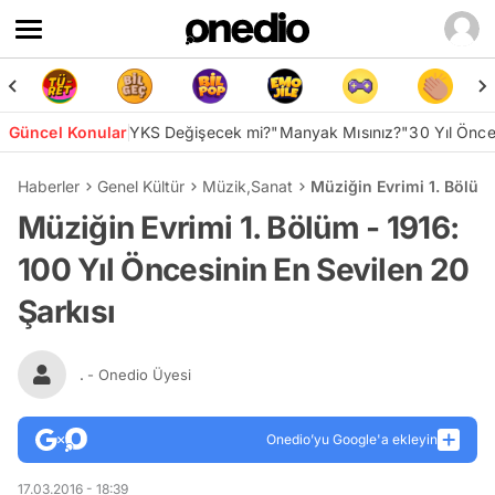
Güncel Konular
YKS Değişecek mi?
"Manyak Mısınız?"
30 Yıl Önc
Haberler
Genel Kültür
Müzik
,
Sanat
Müziğin Evrimi 1. Bölüm 
Müziğin Evrimi 1. Bölüm - 1916:
100 Yıl Öncesinin En Sevilen 20
Şarkısı
.
- Onedio Üyesi
Onedio’yu Google'a ekleyin
17.03.2016 - 18:39