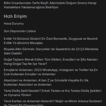
Bilim İnsanlarından Tarihi Keşif: Ailenizdeki Doğum Sıranız Hangi
Hastalıklara Yakalanacağınızı Belirliyor
Hızlı Erişim
Hava Durumu
Son Depremler Listesi
Evlilik Yıl Dönümü Sözleri! En Özel Romantik, Duygusal ve Resimli
Evlilik Yıl dönümü Mesajları
Rüyada Altın Görmek: Gerçekler de Saadetiniz de Çil Çil Altınlarda
Saklı Olabilir!
Doğal Taşların Merak Edilen Tüm Etkileri, Enerjileri ve Şifa Alanları:
Hangi Doğal Taş Ne İşe Yarar?
Emojilerin Anlamları: 2023 WhatsApp, Instagram ve Twitter'da En
Çok Kullanılan Emojiler ve Anlamları
Atasözleri ve Anlamları: A'dan Z'ye Gündelik Hayatta En Sık
Kullanılan Atasözleri ve Anlamları
Tavla Diziliş Şekli Nasıldır? Erkek Tavlası ve Kız Tavlası Diziliş Şekilleri
ve Oynama Yönleri
Tarot Kartları ve Anlamları Nelerdir? Majör ve Minör Arkana Desteleri
İle Tılsımlı Bir Dünyaya Giriş