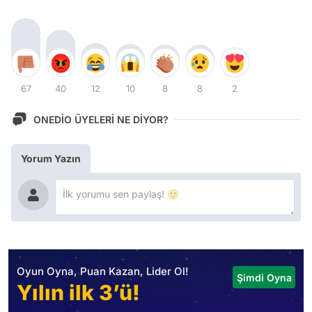
67
40
12
10
8
8
2
ONEDİO ÜYELERİ NE DİYOR?
Yorum Yazın
Oyun Oyna, Puan Kazan, Lider Ol!
Şimdi Oyna
Yılın ilk 3’ü!