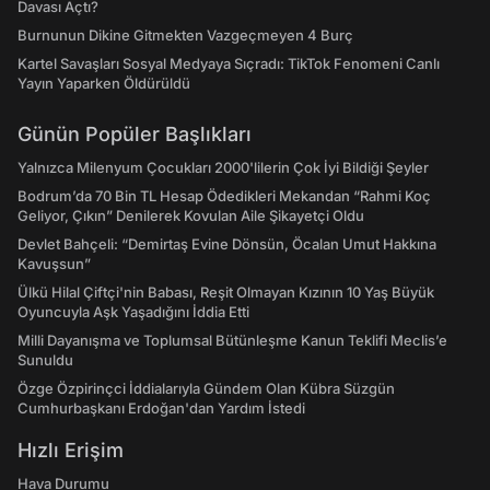
Davası Açtı?
Burnunun Dikine Gitmekten Vazgeçmeyen 4 Burç
Kartel Savaşları Sosyal Medyaya Sıçradı: TikTok Fenomeni Canlı
Yayın Yaparken Öldürüldü
Günün Popüler Başlıkları
Yalnızca Milenyum Çocukları 2000'lilerin Çok İyi Bildiği Şeyler
Bodrum’da 70 Bin TL Hesap Ödedikleri Mekandan “Rahmi Koç
Geliyor, Çıkın” Denilerek Kovulan Aile Şikayetçi Oldu
Devlet Bahçeli: “Demirtaş Evine Dönsün, Öcalan Umut Hakkına
Kavuşsun”
Ülkü Hilal Çiftçi'nin Babası, Reşit Olmayan Kızının 10 Yaş Büyük
Oyuncuyla Aşk Yaşadığını İddia Etti
Milli Dayanışma ve Toplumsal Bütünleşme Kanun Teklifi Meclis’e
Sunuldu
Özge Özpirinçci İddialarıyla Gündem Olan Kübra Süzgün
Cumhurbaşkanı Erdoğan'dan Yardım İstedi
Hızlı Erişim
Hava Durumu