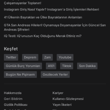
Çalışamayanlar Toplanın!
Instagram Giriş Nasıl Yapılır? Instagram'a Giriş İşlemleri Rehberi
41 Ülkenin Bayrakları ve Ülke Bayraklarının Anlamları
GTA San Andreas Hileleri! Oynamaya Doyamayanlar İçin Güncel San
Andreas Şifreleri
IQ Testi: IQ'unuzun Kaç Olduğunu Merak Ettiniz mi?
Keşfet
Twitter
Deprem
Zam
Youtube
Günlük Burç Yorumları
A101
Tiktok
Son Dakika
Bugün Ne Pişirsem
Gezilecek Yerler
Hakkımızda
Kariyer
Geri Bildirim
Kullanıcı Sözleşmesi
Gizlilik Politikası
Yayın İlkeleri