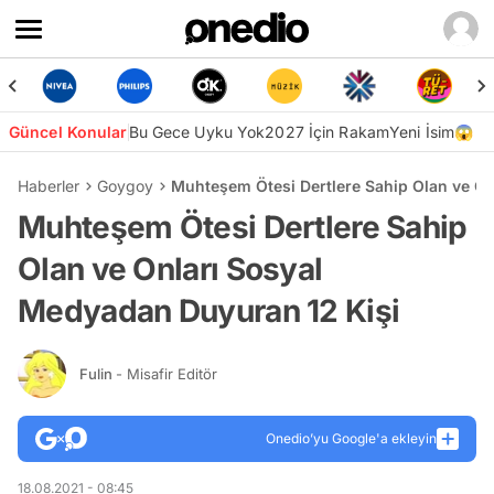
Güncel Konular
Bu Gece Uyku Yok
2027 İçin Rakam
Yeni İsim😱
Haberler
Goygoy
Muhteşem Ötesi Dertlere Sahip Olan ve On
Muhteşem Ötesi Dertlere Sahip
Olan ve Onları Sosyal
Medyadan Duyuran 12 Kişi
Fulin
- Misafir Editör
Onedio’yu Google'a ekleyin
18.08.2021 - 08:45