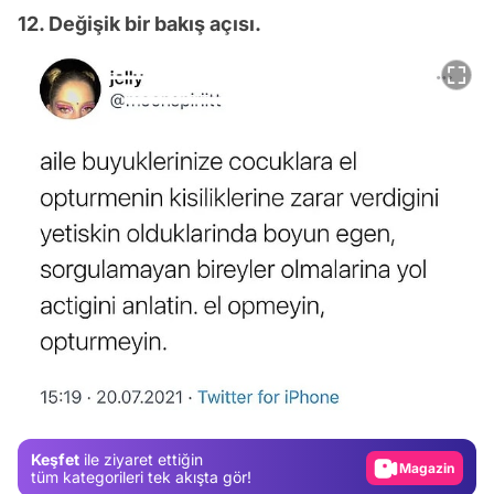
12. Değişik bir bakış açısı.
Video
Test
Gündem
Magazin
Keşfet
ile ziyaret ettiğin
Video
tüm kategorileri tek akışta gör!