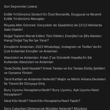
Son Depremler Listesi
Evlilik Yıl Dönümü Sözleri! En Özel Romantik, Duygusal ve Resimli
Evlilik Yıl dönümü Mesajları
Rüyada Altın Görmek: Gerçekler de Saadetiniz de Çil Çil Altınlarda
Saklı Olabilir!
Doğal Taşların Merak Edilen Tüm Etkileri, Enerjileri ve Şifa Alanları:
Hangi Doğal Taş Ne İşe Yarar?
Emojilerin Anlamları: 2023 WhatsApp, Instagram ve Twitter'da En
Çok Kullanılan Emojiler ve Anlamları
Atasözleri ve Anlamları: A'dan Z'ye Gündelik Hayatta En Sık
Kullanılan Atasözleri ve Anlamları
Tavla Diziliş Şekli Nasıldır? Erkek Tavlası ve Kız Tavlası Diziliş Şekilleri
ve Oynama Yönleri
Tarot Kartları ve Anlamları Nelerdir? Majör ve Minör Arkana Desteleri
İle Tılsımlı Bir Dünyaya Giriş
Burç Uyumu Hesaplama Nedir? Burç Uyumu, Aşk Uyumu Nasıl
Hesaplanır?
İdeal Kilo Nedir? İdeal Kilo Hesaplama Nasıl Yapılır?
Ders Çalışırken Dinlenecek Müzikler Nelerdir? Müziksiz