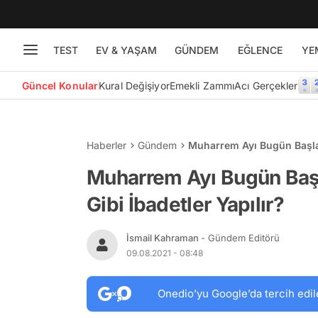
TEST
EV & YAŞAM
GÜNDEM
EĞLENCE
YE
Güncel Konular
Kural Değişiyor
Emekli Zammı
Acı Gerçekler
Haberler
Gündem
Muharrem Ayı Bugün Başlad
Muharrem Ayı Bugün Baş
Gibi İbadetler Yapılır?
İsmail Kahraman
- Gündem Editörü
09.08.2021 - 08:48
Onedio’yu Google’da tercih edil