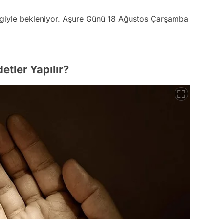
lgiyle bekleniyor. Aşure Günü 18 Ağustos Çarşamba
tler Yapılır?