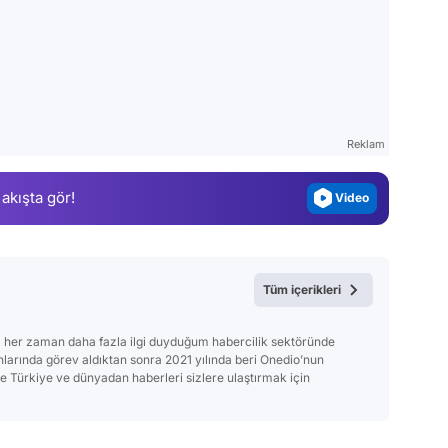
Video
Test
Gündem
Reklam
Magazin
 akışta gör!
Video
Test
Tüm içerikleri
 her zaman daha fazla ilgi duyduğum habercilik sektöründe
anlarında görev aldıktan sonra 2021 yılında beri Onedio’nun
Türkiye ve dünyadan haberleri sizlere ulaştırmak için