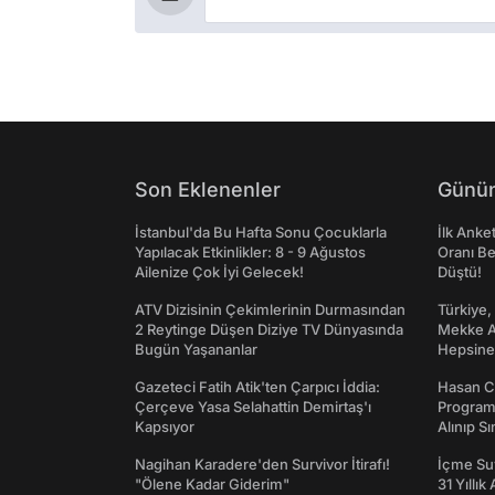
Son Eklenenler
Günün
İstanbul'da Bu Hafta Sonu Çocuklarla
İlk Anke
Yapılacak Etkinlikler: 8 - 9 Ağustos
Oranı Be
Ailenize Çok İyi Gelecek!
Düştü!
ATV Dizisinin Çekimlerinin Durmasından
Türkiye,
2 Reytinge Düşen Diziye TV Dünyasında
Mekke An
Bugün Yaşananlar
Hepsine 
Gazeteci Fatih Atik'ten Çarpıcı İddia:
Hasan C
Çerçeve Yasa Selahattin Demirtaş'ı
Programı
Kapsıyor
Alınıp Sı
Nagihan Karadere'den Survivor İtirafı!
İçme Suy
"Ölene Kadar Giderim"
31 Yıllık