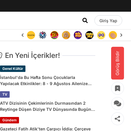
Giriş Yap
Görüş Bildir
En Yeni İçerikler!
Genel Kültür
İstanbul'da Bu Hafta Sonu Çocuklarla
Yapılacak Etkinlikler: 8 - 9 Ağustos Ailenize
Çok İyi Gelecek!
TV
ATV Dizisinin Çekimlerinin Durmasından 2
Reytinge Düşen Diziye TV Dünyasında Bugün
Yaşananlar
Gündem
Gazeteci Fatih Atik'ten Çarpıcı İddia: Çerçeve