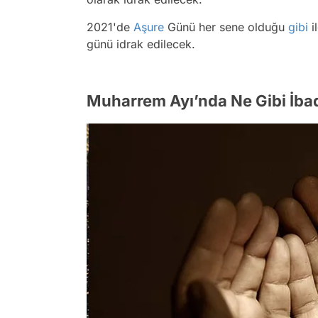
2021'de
Aşure
Günü her sene olduğu
gibi
i
günü idrak edilecek.
Muharrem Ayı’nda Ne Gibi İbade