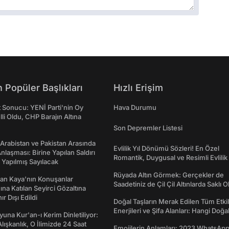
 Popüler Başlıkları
Hızlı Erişim
t Sonucu: YENİ Parti'nin Oy
Hava Durumu
lli Oldu, CHP Barajın Altına
Son Depremler Listesi
 Arabistan ve Pakistan Arasında
Evlilik Yıl Dönümü Sözleri! En Özel
laşması: Birine Yapılan Saldırı
Romantik, Duygusal ve Resimli Evlilik 
Yapılmış Sayılacak
dönümü Mesajları
Rüyada Altın Görmek: Gerçekler de
an Kaya’nın Konuşanlar
Saadetiniz de Çil Çil Altınlarda Saklı Ol
na Katılan Seyirci Gözaltına
nır Dışı Edildi
Doğal Taşların Merak Edilen Tüm Etkil
Enerjileri ve Şifa Alanları: Hangi Doğa
una Kur'an-ı Kerim Dinletiliyor:
Ne İşe Yarar?
 Alışkanlık, O İlimizde 24 Saat
Emojilerin Anlamları: 2023 WhatsApp