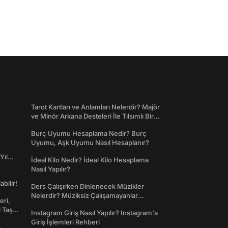
Tarot Kartları ve Anlamları Nelerdir? Majör
ve Minör Arkana Desteleri İle Tılsımlı Bir
Dünyaya Giriş
Burç Uyumu Hesaplama Nedir? Burç
Uyumu, Aşk Uyumu Nasıl Hesaplanır?
Yıl
İdeal Kilo Nedir? İdeal Kilo Hesaplama
Nasıl Yapılır?
abilir!
Ders Çalışırken Dinlenecek Müzikler
Nelerdir? Müziksiz Çalışamayanlar
eri,
Toplanın!
l Taş
Instagram Giriş Nasıl Yapılır? Instagram'a
Giriş İşlemleri Rehberi
,