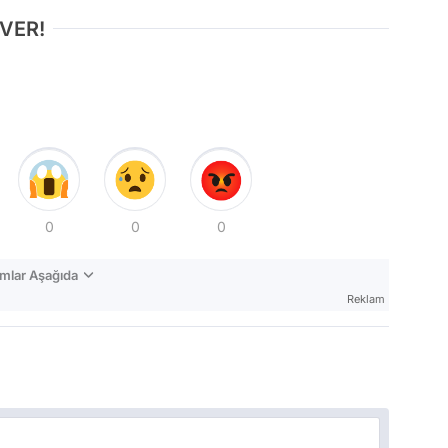
 VER!
0
0
0
mlar Aşağıda
Reklam