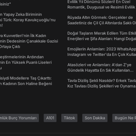
Evlilik Yıl Dönümü Sözleri! En Özel
isiniz"
Romantik, Duygusal ve Resimli Evlilik 
dönümü Mesajları
n Yapay Zeka Biriminin
Rüyada Altın Görmek: Gerçekler de
ki Türk: Koray Kavukçuoğlu'nu
Saadetiniz de Çil Çil Altınlarda Saklı Ol
m!
Doğal Taşların Merak Edilen Tüm Etkil
a Kuvvetleri'nin İlk Kadın
Enerjileri ve Şifa Alanları: Hangi Doğa
nin Dedesinin Çanakkale Gazisi
Ne İşe Yarar?
rtaya Çıktı
Emojilerin Anlamları: 2023 WhatsApp
Instagram ve Twitter'da En Çok Kulla
eştirmelerinin Ardından
Emojiler ve Anlamları
nin En Yüksek Puanlı Liseleri
Atasözleri ve Anlamları: A'dan Z'ye
du
Gündelik Hayatta En Sık Kullanılan
Atasözleri ve Anlamları
isiydi Modellere Taş Çıkarttı:
Tavla Diziliş Şekli Nasıldır? Erkek Tavl
an Kadının Son Haline Beğeni
Kız Tavlası Diziliş Şekilleri ve Oynama
Yönleri
nlük Burç Yorumları
A101
Tiktok
Son Dakika
Bugün Ne P