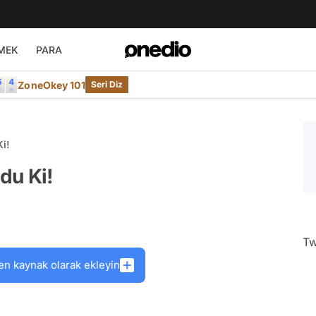
MEK
PARA
ZoneOkey 101
Seri Diz
Ki!
du Ki!
Tw
en kaynak olarak ekleyin