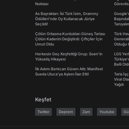
Noktası
Görevlis
As Bayrakları: İki Türk İsim, Grammy
Google'ı
Ödülleri'nde Oy Kullanacak Jüriye
Başında
Seçildi!
Tanıyalı
Çölün Ortasına Kurdukları Güneş Tarlası
Türk Hav
Çölün Kaderini Değiştirdi: Çiftçiler İçin
Generali
Umut Oldu
Olduğu O
Herkesin Geç Keşfettiği Grup: Soen'in
LGS Yerl
Yükseliş Hikayesi
Türkiye'
Belli Ol
İlk Adımı Berkcan Güven Attı: Manifest
Sueda Uluca'ya Aşkını İlan Etti!
Tarla İşç
Viral Ol
Yağdı
Keşfet
Twitter
Deprem
Zam
Youtube
Gü