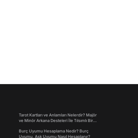
Tarot Kartları ve Anlamları Nelerdir? Majör
ve Minör Arkana Desteleri İle Tılsımlı Bir
Dünyaya Giriş
Burç Uyumu Hesaplama Nedir? Burç
Uyumu, Aşk Uyumu Nasıl Hesaplanır?