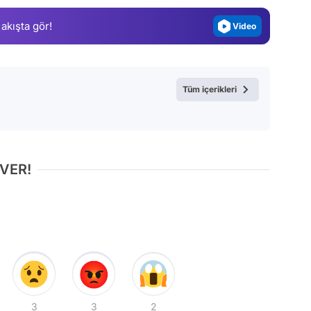
Magazin
 akışta gör!
Video
Test
Tüm içerikleri
 VER!
3
3
2