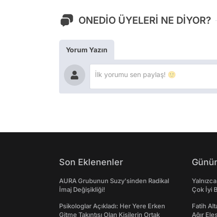
ONEDİO ÜYELERİ NE DİYOR?
Yorum Yazın
Son Eklenenler
Günün
AURA Grubunun Suzy'sinden Radikal
Yalnızca
İmaj Değişikliği!
Çok İyi B
Psikologlar Açıkladı: Her Yere Erken
Fatih Al
Gitme Takıntısı Olan Kişilerin Ortak
Ağır Ele