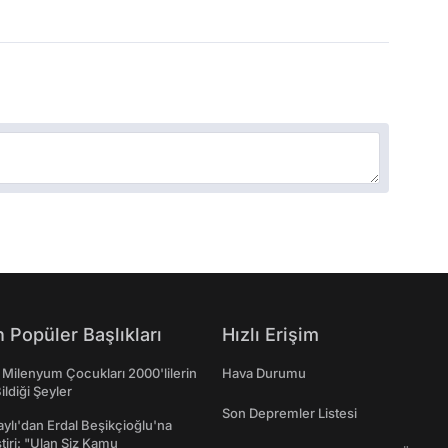
 Popüler Başlıkları
Hızlı Erişim
 Milenyum Çocukları 2000'lilerin
Hava Durumu
ildiği Şeyler
Son Depremler Listesi
taylı'dan Erdal Beşikçioğlu'na
ştiri: "Ulan Siz Kamu