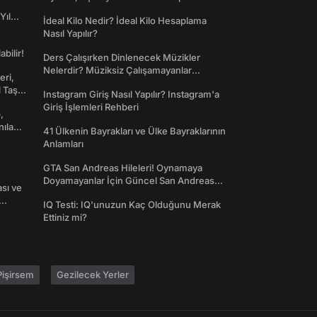
Yıl
İdeal Kilo Nedir? İdeal Kilo Hesaplama
Nasıl Yapılır?
abilir!
Ders Çalışırken Dinlenecek Müzikler
Nelerdir? Müziksiz Çalışamayanlar
eri,
Toplanın!
l Taş
Instagram Giriş Nasıl Yapılır? Instagram'a
Giriş İşlemleri Rehberi
,
nılan
41 Ülkenin Bayrakları ve Ülke Bayraklarının
Anlamları
GTA San Andreas Hileleri! Oynamaya
Doyamayanlar İçin Güncel San Andreas
ası ve
Şifreleri
IQ Testi: IQ'unuzun Kaç Olduğunu Merak
Ettiniz mi?
işirsem
Gezilecek Yerler