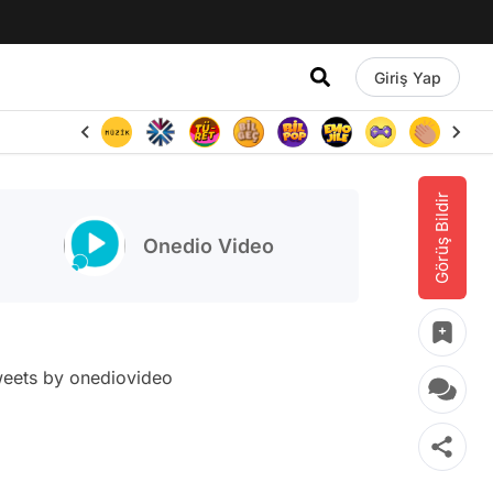
Giriş Yap
Görüş Bildir
Onedio Video
eets by onediovideo