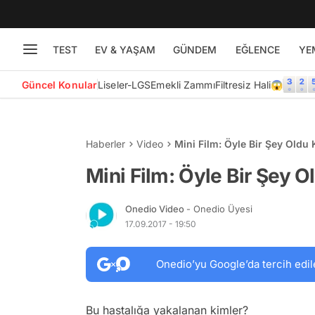
TEST
EV & YAŞAM
GÜNDEM
EĞLENCE
YE
Güncel Konular
Liseler-LGS
Emekli Zammı
Filtresiz Hali😱
Haberler
Video
Mini Film: Öyle Bir Şey Oldu 
Mini Film: Öyle Bir Şey Ol
Onedio Video
- Onedio Üyesi
17.09.2017 - 19:50
Onedio’yu Google’da tercih edil
Bu hastalığa yakalanan kimler?