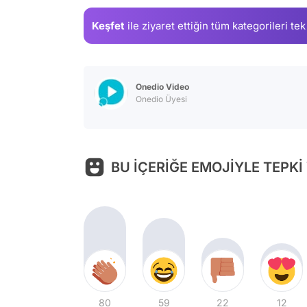
Keşfet
ile ziyaret ettiğin
tüm kategorileri tek
Onedio Video
Onedio Üyesi
BU İÇERİĞE EMOJİYLE TEPKİ
80
59
22
12