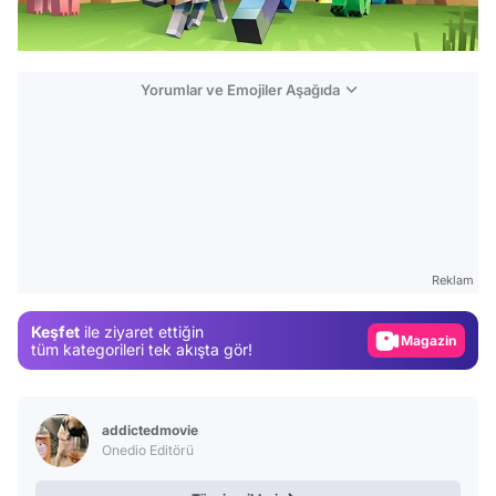
Yorumlar ve Emojiler Aşağıda
Video
Test
Gündem
Reklam
Magazin
Keşfet
ile ziyaret ettiğin
Video
tüm kategorileri tek akışta gör!
Test
addictedmovie
Onedio Editörü