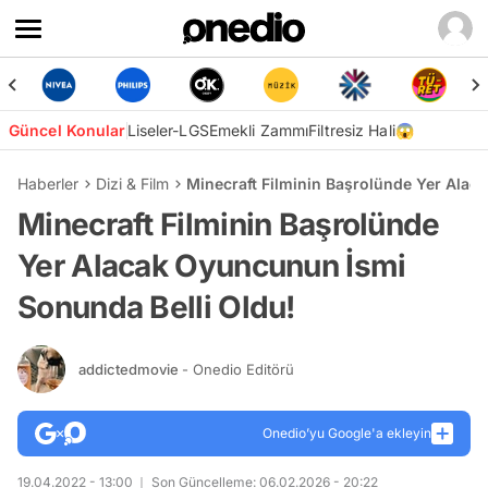
Güncel Konular
Liseler-LGS
Emekli Zammı
Filtresiz Hali😱
Haberler
Dizi & Film
Minecraft Filminin Başrolünde Yer Alac
Minecraft Filminin Başrolünde
Yer Alacak Oyuncunun İsmi
Sonunda Belli Oldu!
addictedmovie
- Onedio Editörü
Onedio’yu Google'a ekleyin
19.04.2022 - 13:00
Son Güncelleme: 06.02.2026 - 20:22