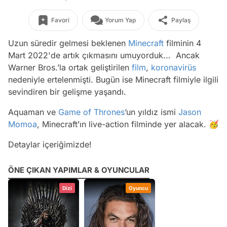
Favori
Yorum Yap
Paylaş
Uzun süredir gelmesi beklenen
Minecraft
filminin 4
Mart 2022'de artık çıkmasını umuyorduk... Ancak
Warner Bros.’la ortak geliştirilen
film
,
koronavirüs
nedeniyle ertelenmişti. Bugün ise Minecraft filmiyle ilgili
sevindiren bir gelişme yaşandı.
Aquaman ve
Game of Thrones
’un yıldız ismi
Jason
Momoa
, Minecraft’ın live-action filminde yer alacak. 🥳
Detaylar içeriğimizde!
ÖNE ÇIKAN YAPIMLAR & OYUNCULAR
Dizi
Oyuncu