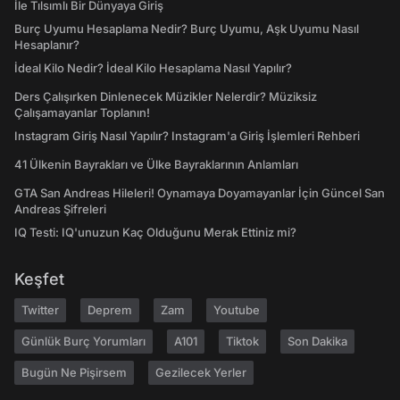
İle Tılsımlı Bir Dünyaya Giriş
Burç Uyumu Hesaplama Nedir? Burç Uyumu, Aşk Uyumu Nasıl
Hesaplanır?
İdeal Kilo Nedir? İdeal Kilo Hesaplama Nasıl Yapılır?
Ders Çalışırken Dinlenecek Müzikler Nelerdir? Müziksiz
Çalışamayanlar Toplanın!
Instagram Giriş Nasıl Yapılır? Instagram'a Giriş İşlemleri Rehberi
41 Ülkenin Bayrakları ve Ülke Bayraklarının Anlamları
GTA San Andreas Hileleri! Oynamaya Doyamayanlar İçin Güncel San
Andreas Şifreleri
IQ Testi: IQ'unuzun Kaç Olduğunu Merak Ettiniz mi?
Keşfet
Twitter
Deprem
Zam
Youtube
Günlük Burç Yorumları
A101
Tiktok
Son Dakika
Bugün Ne Pişirsem
Gezilecek Yerler