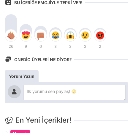
BU İÇERİĞE EMOJİYLE TEPKİ VER!
26
9
6
3
2
2
2
ONEDİO ÜYELERİ NE DİYOR?
Yorum Yazın
En Yeni İçerikler!