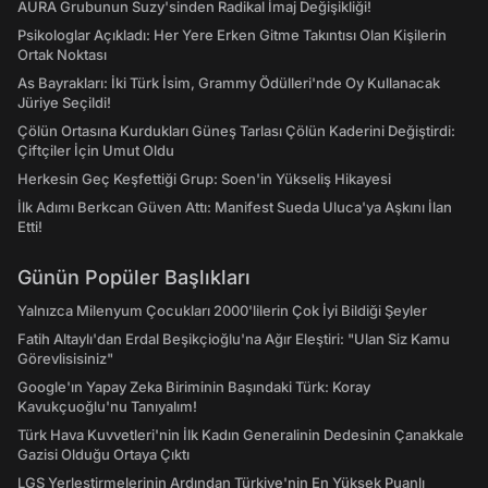
AURA Grubunun Suzy'sinden Radikal İmaj Değişikliği!
Psikologlar Açıkladı: Her Yere Erken Gitme Takıntısı Olan Kişilerin
Ortak Noktası
As Bayrakları: İki Türk İsim, Grammy Ödülleri'nde Oy Kullanacak
Jüriye Seçildi!
Çölün Ortasına Kurdukları Güneş Tarlası Çölün Kaderini Değiştirdi:
Çiftçiler İçin Umut Oldu
Herkesin Geç Keşfettiği Grup: Soen'in Yükseliş Hikayesi
İlk Adımı Berkcan Güven Attı: Manifest Sueda Uluca'ya Aşkını İlan
Etti!
Günün Popüler Başlıkları
Yalnızca Milenyum Çocukları 2000'lilerin Çok İyi Bildiği Şeyler
Fatih Altaylı'dan Erdal Beşikçioğlu'na Ağır Eleştiri: "Ulan Siz Kamu
Görevlisisiniz"
Google'ın Yapay Zeka Biriminin Başındaki Türk: Koray
Kavukçuoğlu'nu Tanıyalım!
Türk Hava Kuvvetleri'nin İlk Kadın Generalinin Dedesinin Çanakkale
Gazisi Olduğu Ortaya Çıktı
LGS Yerleştirmelerinin Ardından Türkiye'nin En Yüksek Puanlı