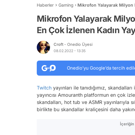
Haberler
Gaming
Mikrofon Yalayarak Milyon 
Yayıncısı Amouranth Kimdi
Mikrofon Yalayarak Milyo
En Çok İzlenen Kadın Ya
Croft
- Onedio Üyesi
08.02.2022 - 13:35
Onedio’yu Google’da tercih edil
Twitch
yayınları ile tanıdığımız, skandalla
yayıncısı Amouranth platformun en çok izlen
skandalları, hot tub ve ASMR yayınlarıyla
birlikte bu skandallar kraliçesini daha yakı
İçeriği