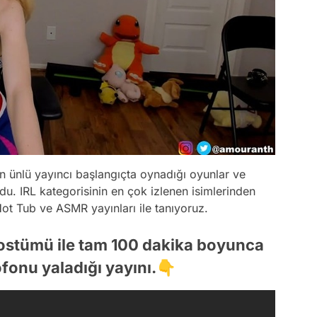
n ünlü yayıncı başlangıçta oynadığı oyunlar ve
ordu. IRL kategorisinin en çok izlenen isimlerinden
ot Tub ve ASMR yayınları ile tanıyoruz.
kostümü ile tam 100 dakika boyunca
ofonu yaladığı yayını.👇