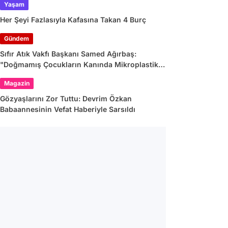
Yaşam
Her Şeyi Fazlasıyla Kafasına Takan 4 Burç
Gündem
Sıfır Atık Vakfı Başkanı Samed Ağırbaş:
"Doğmamış Çocukların Kanında Mikroplastik
Var"
Magazin
Gözyaşlarını Zor Tuttu: Devrim Özkan
Babaannesinin Vefat Haberiyle Sarsıldı