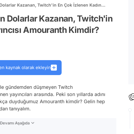
Dolarlar Kazanan, Twitch'in En Çok İzlenen Kadın
r?
n Dolarlar Kazanan, Twitch'in
yıncısı Amouranth Kimdir?
en kaynak olarak ekleyin
rı ile gündemden düşmeyen Twitch
en yayıncıları arasında. Peki son yıllarda adını
 sıkça duyduğumuz Amouranth kimdir? Gelin hep
ndan tanıyalım.
n Devamı Aşağıda