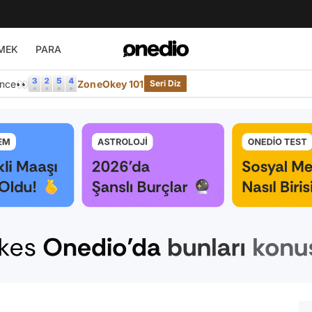
MEK
PARA
Önce👀
ZoneOkey 101
Seri Diz