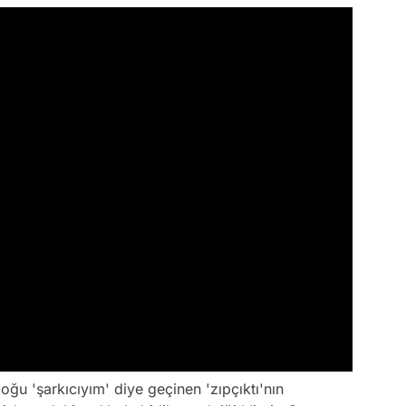
oğu 'şarkıcıyım' diye geçinen 'zıpçıktı'nın