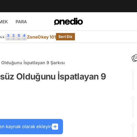
MEK
PARA
e👀
ZoneOkey 101
Seri Diz
Olduğunu İspatlayan 9 Şarkısı
süz Olduğunu İspatlayan 9
en kaynak olarak ekleyin