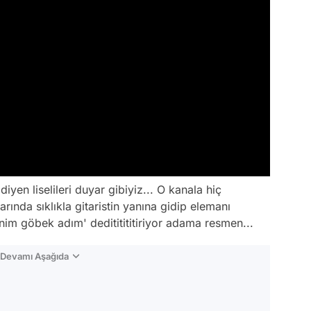
yen liselileri duyar gibiyiz... O kanala hiç
nda sıklıkla gitaristin yanına gidip elemanı
nim göbek adım' dedititititiriyor adama resmen...
n Devamı Aşağıda