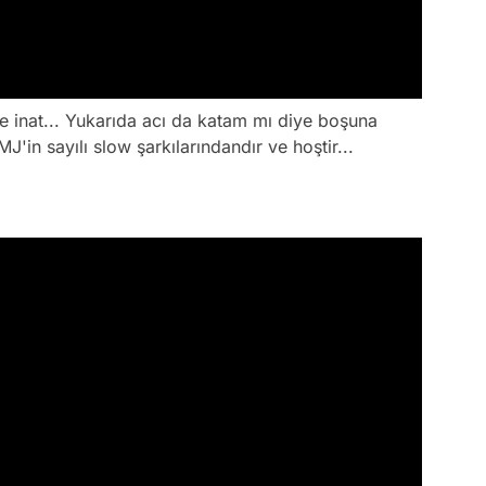
 inat... Yukarıda acı da katam mı diye boşuna
MJ'in sayılı slow şarkılarındandır ve hoştir...