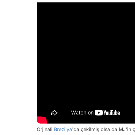
Orjinali
Brezilya
'da çekilmiş olsa da MJ'in ç