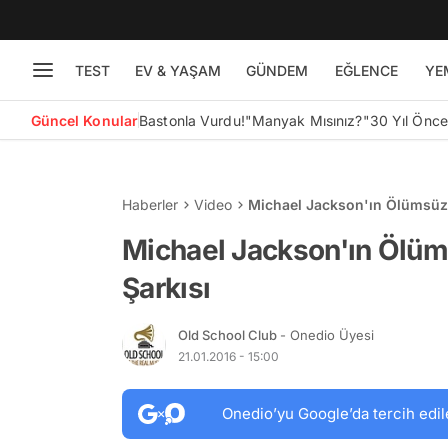
TEST
EV & YAŞAM
GÜNDEM
EĞLENCE
YE
Güncel Konular
Bastonla Vurdu!
"Manyak Mısınız?"
30 Yıl Önc
Haberler
Video
Michael Jackson'ın Ölümsüz 
Michael Jackson'ın Ölüm
Şarkısı
Old School Club
- Onedio Üyesi
21.01.2016 - 15:00
Onedio’yu Google’da tercih edil