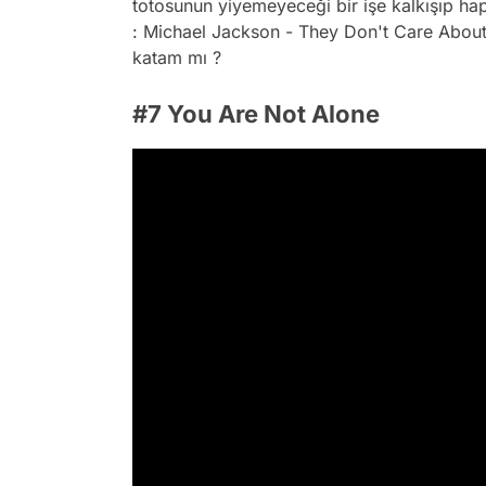
totosunun yiyemeyeceği bir işe kalkışıp hapis
: Michael Jackson - They Don't Care About 
katam mı ?
#7 You Are Not Alone