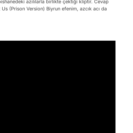
hanedeki azılılarla birlikte çektiği kliptir. Cevap
Us (Prison Version) Biyrun efenim, azcık acı da