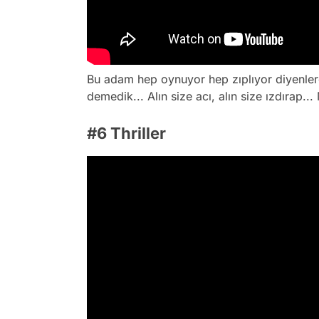
Bu adam hep oynuyor hep zıplıyor diyenlere
demedik... Alın size acı, alın size ızdırap... 
#6 Thriller