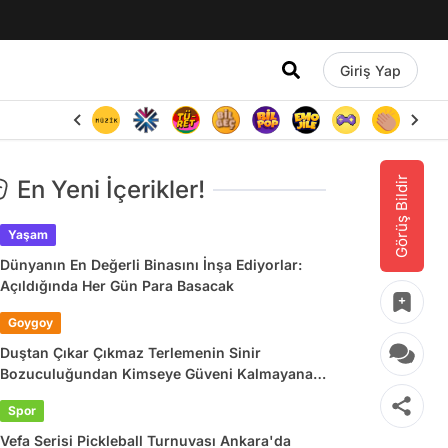
Giriş Yap
Görüş Bildir
En Yeni İçerikler!
Yaşam
Dünyanın En Değerli Binasını İnşa Ediyorlar:
Açıldığında Her Gün Para Basacak
Goygoy
Duştan Çıkar Çıkmaz Terlemenin Sinir
Bozuculuğundan Kimseye Güveni Kalmayana
Son 24 Saatin Viral Tweetleri
Spor
Vefa Serisi Pickleball Turnuvası Ankara'da