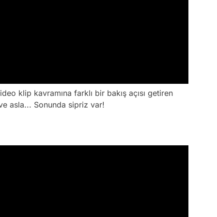
ideo klip kavramına farklı bir bakış açısı getiren
 ve asla... Sonunda sipriz var!