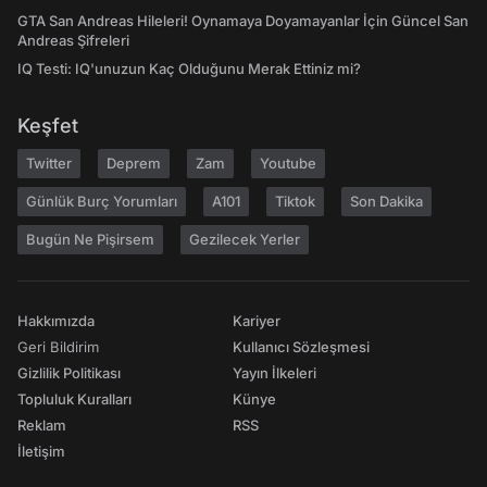
GTA San Andreas Hileleri! Oynamaya Doyamayanlar İçin Güncel San
Andreas Şifreleri
IQ Testi: IQ'unuzun Kaç Olduğunu Merak Ettiniz mi?
Keşfet
Twitter
Deprem
Zam
Youtube
Günlük Burç Yorumları
A101
Tiktok
Son Dakika
Bugün Ne Pişirsem
Gezilecek Yerler
Hakkımızda
Kariyer
Geri Bildirim
Kullanıcı Sözleşmesi
Gizlilik Politikası
Yayın İlkeleri
Topluluk Kuralları
Künye
Reklam
RSS
İletişim