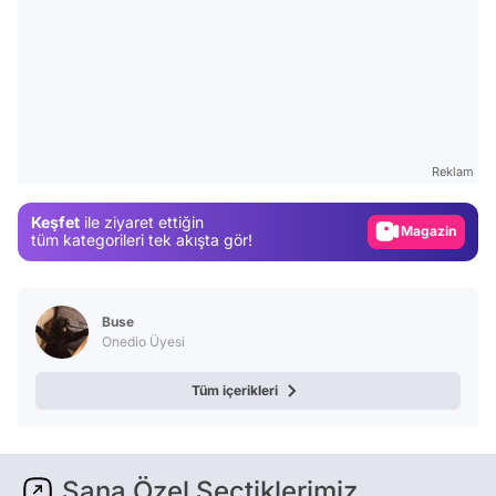
Video
Test
Gündem
Reklam
Magazin
Keşfet
ile ziyaret ettiğin
Video
tüm kategorileri tek akışta gör!
Test
Buse
Onedio Üyesi
Tüm içerikleri
Sana Özel Seçtiklerimiz