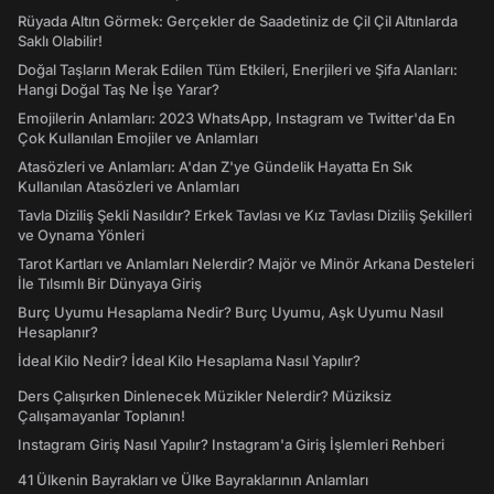
Rüyada Altın Görmek: Gerçekler de Saadetiniz de Çil Çil Altınlarda
Saklı Olabilir!
Doğal Taşların Merak Edilen Tüm Etkileri, Enerjileri ve Şifa Alanları:
Hangi Doğal Taş Ne İşe Yarar?
Emojilerin Anlamları: 2023 WhatsApp, Instagram ve Twitter'da En
Çok Kullanılan Emojiler ve Anlamları
Atasözleri ve Anlamları: A'dan Z'ye Gündelik Hayatta En Sık
Kullanılan Atasözleri ve Anlamları
Tavla Diziliş Şekli Nasıldır? Erkek Tavlası ve Kız Tavlası Diziliş Şekilleri
ve Oynama Yönleri
Tarot Kartları ve Anlamları Nelerdir? Majör ve Minör Arkana Desteleri
İle Tılsımlı Bir Dünyaya Giriş
Burç Uyumu Hesaplama Nedir? Burç Uyumu, Aşk Uyumu Nasıl
Hesaplanır?
İdeal Kilo Nedir? İdeal Kilo Hesaplama Nasıl Yapılır?
Ders Çalışırken Dinlenecek Müzikler Nelerdir? Müziksiz
Çalışamayanlar Toplanın!
Instagram Giriş Nasıl Yapılır? Instagram'a Giriş İşlemleri Rehberi
41 Ülkenin Bayrakları ve Ülke Bayraklarının Anlamları