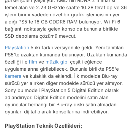
görsel şölen yaşatıyor. AMD'nin RDNA 2 mimarisi
temel alan ve 2.23 GHz'de saatte 10.28 teraflop ve 36
işlem birimi vadeden özel bir grafik işlemcisinin yer
aldığı PS5'te 16 GB GDDR6 RAM bulunuyor. Wi-Fi 6
bağlantı noktasıyla gelen konsolda bununla birlikte
SSD depolama çözümü mevcut.
Playstation
5 iki farklı versiyon ile geldi. Yeni tanıtılan
PS5'te uzaktan kumanda bulunuyor. Uzaktan kumanda
özelliği ile
film
ve
müzik
gibi
çeşitli eğlence
uygulamalarına girilebilecek. Bununla birlikte PS5'e
kamera
ve kulaklık da eklendi. İlk modelde Blu-ray
sürücü yer alırken diğer modelde sürücü yer almıyor.
Sony bu modeli PlayStation 5 Digital Edition olarak
adlandırıyor. Digital Edition modelini satın alan
oyuncular herhangi bir Blu-ray diski satın almadan
oyunları dijital olarak konsollarına indirebiliyor.
PlayStation Teknik Özellikleri;