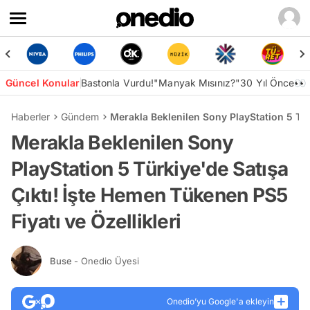
Güncel Konular
Bastonla Vurdu!
"Manyak Mısınız?"
30 Yıl Önce👀
Haberler
Gündem
Merakla Beklenilen Sony PlayStation 5 Türk
Merakla Beklenilen Sony
PlayStation 5 Türkiye'de Satışa
Çıktı! İşte Hemen Tükenen PS5
Fiyatı ve Özellikleri
Buse
- Onedio Üyesi
Onedio’yu Google'a ekleyin