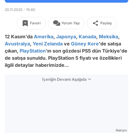
20.11.2020 - 15:40
Favori
Yorum Yap
Paylaş
12 Kasım'da
Amerika
,
Japonya
,
Kanada
,
Meksika
,
Avustralya
,
Yeni Zelanda
ve
Güney Kore
'de satışa
çıkan,
PlayStation
'ın son gözdesi PS5 dün Türkiye'de
de satışa sunuldu. PlayStation 5 fiyatı ve özellikleri
ilgili detaylar haberimizde...
İçeriğin Devamı Aşağıda
Reklam