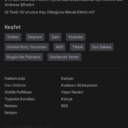
Andreas Şifreleri
IQ Testi: IQ'unuzun Kaç Olduğunu Merak Ettiniz mi?
Keşfet
Twitter
Deprem
Zam
Youtube
Günlük Burç Yorumları
A101
Tiktok
Son Dakika
Bugün Ne Pişirsem
Gezilecek Yerler
Hakkımızda
Kariyer
Geri Bildirim
Kullanıcı Sözleşmesi
Gizlilik Politikası
Yayın İlkeleri
Topluluk Kuralları
Künye
Reklam
RSS
İletişim