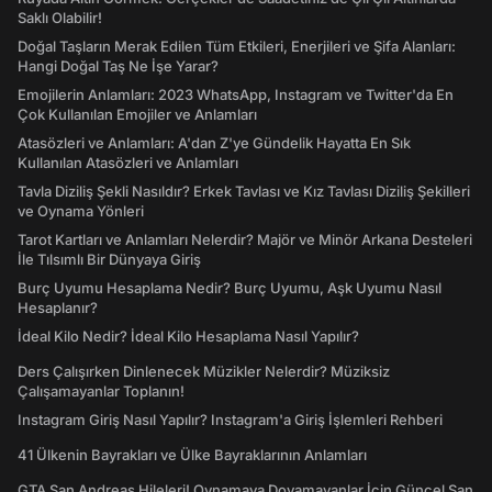
Saklı Olabilir!
Doğal Taşların Merak Edilen Tüm Etkileri, Enerjileri ve Şifa Alanları:
Hangi Doğal Taş Ne İşe Yarar?
Emojilerin Anlamları: 2023 WhatsApp, Instagram ve Twitter'da En
Çok Kullanılan Emojiler ve Anlamları
Atasözleri ve Anlamları: A'dan Z'ye Gündelik Hayatta En Sık
Kullanılan Atasözleri ve Anlamları
Tavla Diziliş Şekli Nasıldır? Erkek Tavlası ve Kız Tavlası Diziliş Şekilleri
ve Oynama Yönleri
Tarot Kartları ve Anlamları Nelerdir? Majör ve Minör Arkana Desteleri
İle Tılsımlı Bir Dünyaya Giriş
Burç Uyumu Hesaplama Nedir? Burç Uyumu, Aşk Uyumu Nasıl
Hesaplanır?
İdeal Kilo Nedir? İdeal Kilo Hesaplama Nasıl Yapılır?
Ders Çalışırken Dinlenecek Müzikler Nelerdir? Müziksiz
Çalışamayanlar Toplanın!
Instagram Giriş Nasıl Yapılır? Instagram'a Giriş İşlemleri Rehberi
41 Ülkenin Bayrakları ve Ülke Bayraklarının Anlamları
GTA San Andreas Hileleri! Oynamaya Doyamayanlar İçin Güncel San