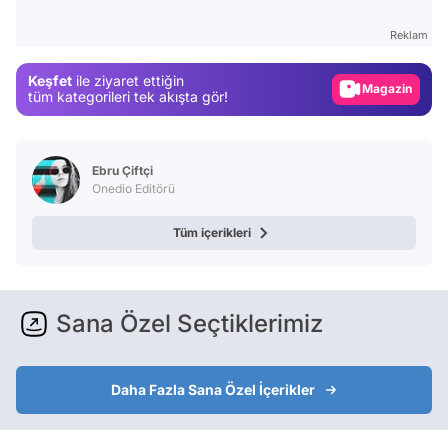
Gündem
Reklam
Magazin
Keşfet
ile ziyaret ettiğin
Video
tüm kategorileri tek akışta gör!
Test
Ebru Çiftçi
Onedio Editörü
Tüm içerikleri
Sana Özel Seçtiklerimiz
Daha Fazla Sana Özel İçerikler