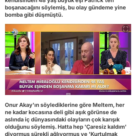
kendisinden 48 yaş büyük eşi Patrick'ten
boşanacağını söylemiş, bu olay gündeme yine
bomba gibi düşmüştü.
Onur Akay'ın söylediklerine göre Meltem, her
ne kadar kocasına deli gibi aşık görünse de
aslında iç dünyasındaki olayların çok karışık
olduğunu söylemiş. Hatta hep 'Çaresiz kaldım'
diyormuş sürekli ağlıyormuş ve 'Kurtulmak