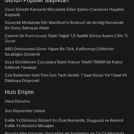
Günün Popüler Başlıkları
Uzun Süredir Kanserle Mücadele Eden Şarkıcı Cansever Hayatını
Kaybetti
Güvenlik Müdahale Etti: Manifest'in Bodrum'da Verdiği Konserde
Bir Genç Sahneye Atladı
Çeşme'de Kumrucuya Tepki Yağdı! 1,5 Saatlik Süreyi Aşana 2 Bin TL
Ücret
ABD Ordusunda Görev Yapan Bir Türk, Kaliforniya Çöllerinin
Sıcaklığını Gösterdi
Suça Sürüklenen Çocuklara İlişkin Kanun Teklifi TBMM'de Kabul
Edilerek Yasalaştı
Çok Beklenen Hızlı Tren İçin Tarih Verildi: 7 Saat Süren Yol 1 Saat 45
Dakikaya Düşecek!
Hızlı Erişim
Hava Durumu
Son Depremler Listesi
Evlilik Yıl Dönümü Sözleri! En Özel Romantik, Duygusal ve Resimli
Evlilik Yıl dönümü Mesajları
Rüyada Altın Görmek: Gerçekler de Saadetiniz de Çil Çil Altınlarda