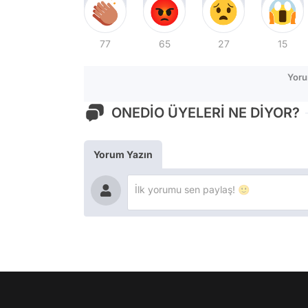
77
65
27
15
Yoru
ONEDİO ÜYELERİ NE DİYOR?
Yorum Yazın