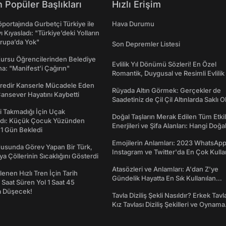
 Popüler Başlıkları
Hızlı Erişim
portajında Gurbetçi Türkiye ile
Hava Durumu
ı Kıyasladı: "Türkiye’deki Yolların
rupa’da Yok"
Son Depremler Listesi
Kursu Öğrencilerinden Belediye
Evlilik Yıl Dönümü Sözleri! En Özel
a: "Manifest’i Çağırın"
Romantik, Duygusal ve Resimli Evlilik 
dönümü Mesajları
redir Kanserle Mücadele Eden
Rüyada Altın Görmek: Gerçekler de
Cansever Hayatını Kaybetti
Saadetiniz de Çil Çil Altınlarda Saklı Ol
 Takmadığı İçin Uçak
Doğal Taşların Merak Edilen Tüm Etkil
dı: Küçük Çocuk Yüzünden
Enerjileri ve Şifa Alanları: Hangi Doğa
 1 Gün Bekledi
Ne İşe Yarar?
Emojilerin Anlamları: 2023 WhatsApp
usunda Görev Yapan Bir Türk,
Instagram ve Twitter'da En Çok Kulla
ya Çöllerinin Sıcaklığını Gösterdi
Emojiler ve Anlamları
Atasözleri ve Anlamları: A'dan Z'ye
enen Hızlı Tren İçin Tarih
Gündelik Hayatta En Sık Kullanılan
7 Saat Süren Yol 1 Saat 45
Atasözleri ve Anlamları
a Düşecek!
Tavla Diziliş Şekli Nasıldır? Erkek Tavl
Kız Tavlası Diziliş Şekilleri ve Oynama
Yönleri