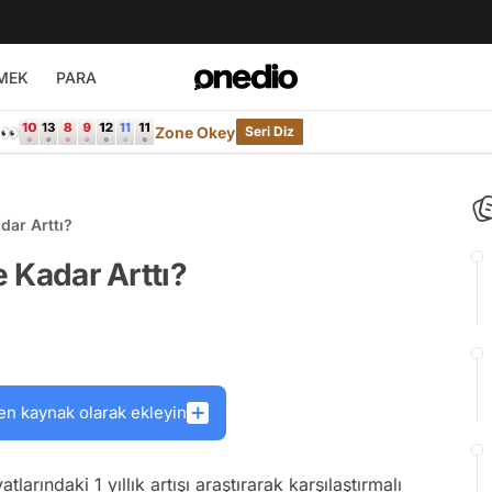
MEK
PARA
e👀
Zone Okey
Seri Diz
dar Arttı?
e Kadar Arttı?
en kaynak olarak ekleyin
tlarındaki 1 yıllık artışı araştırarak karşılaştırmalı