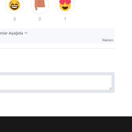
3
2
1
mlar Aşağıda
Reklam