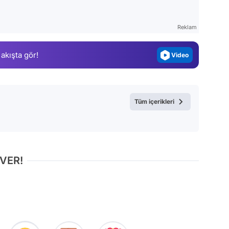
Test
Gündem
Reklam
Magazin
 akışta gör!
Video
Test
Tüm içerikleri
 VER!