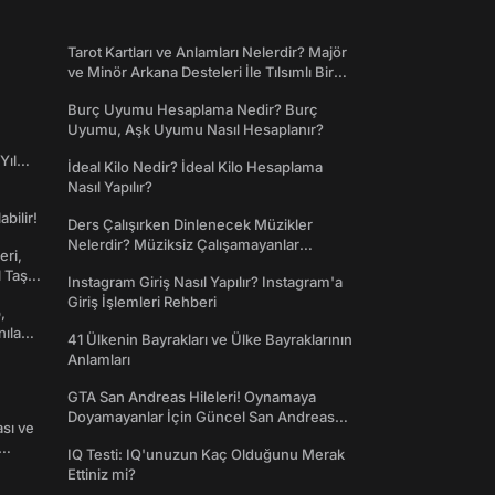
Tarot Kartları ve Anlamları Nelerdir? Majör
ve Minör Arkana Desteleri İle Tılsımlı Bir
Dünyaya Giriş
Burç Uyumu Hesaplama Nedir? Burç
Uyumu, Aşk Uyumu Nasıl Hesaplanır?
Yıl
İdeal Kilo Nedir? İdeal Kilo Hesaplama
Nasıl Yapılır?
abilir!
Ders Çalışırken Dinlenecek Müzikler
Nelerdir? Müziksiz Çalışamayanlar
eri,
Toplanın!
l Taş
Instagram Giriş Nasıl Yapılır? Instagram'a
Giriş İşlemleri Rehberi
,
nılan
41 Ülkenin Bayrakları ve Ülke Bayraklarının
Anlamları
GTA San Andreas Hileleri! Oynamaya
Doyamayanlar İçin Güncel San Andreas
ası ve
Şifreleri
IQ Testi: IQ'unuzun Kaç Olduğunu Merak
Ettiniz mi?