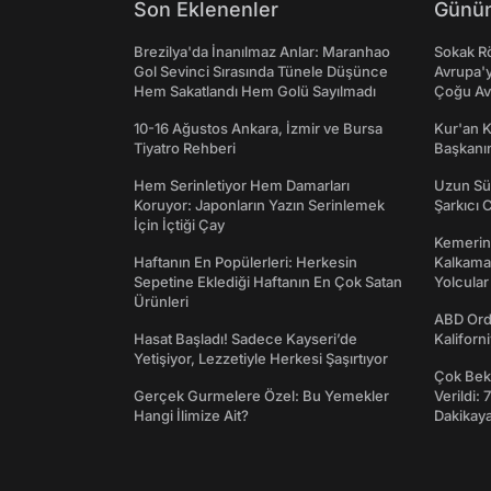
Son Eklenenler
Günün
Brezilya'da İnanılmaz Anlar: Maranhao
Sokak Rö
Gol Sevinci Sırasında Tünele Düşünce
Avrupa'y
Hem Sakatlandı Hem Golü Sayılmadı
Çoğu Av
10-16 Ağustos Ankara, İzmir ve Bursa
Kur'an 
Tiyatro Rehberi
Başkanın
Hem Serinletiyor Hem Damarları
Uzun Sü
Koruyor: Japonların Yazın Serinlemek
Şarkıcı 
İçin İçtiği Çay
Kemerini
Haftanın En Popülerleri: Herkesin
Kalkama
Sepetine Eklediği Haftanın En Çok Satan
Yolcular
Ürünleri
ABD Ord
Hasat Başladı! Sadece Kayseri’de
Kaliforni
Yetişiyor, Lezzetiyle Herkesi Şaşırtıyor
Çok Bekl
Gerçek Gurmelere Özel: Bu Yemekler
Verildi: 
Hangi İlimize Ait?
Dakikay