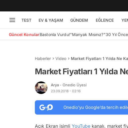
TEST
EV & YAŞAM
GÜNDEM
EĞLENCE
YE
Güncel Konular
Bastonla Vurdu!
"Manyak Mısınız?"
30 Yıl Önc
Haberler
Video
Market Fiyatları 1 Yılda Ne Ka
Market Fiyatları 1 Yılda N
Arya
- Onedio Üyesi
23.09.2018 - 02:16
Onedio’yu Google’da tercih edil
Açık Ekran isimli
YouTube
kanalı, market fiya