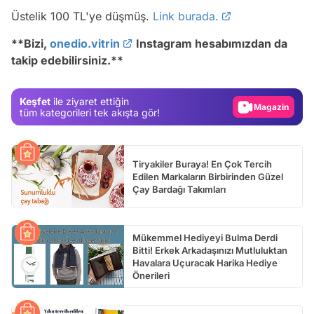
Video
Üstelik 100 TL'ye düşmüş.
Link burada.
Test
**
Bizi,
onedio.vitrin
Instagram hesabımızdan da
takip edebilirsiniz.
**
Gündem
Magazin
Keşfet
ile ziyaret ettiğin
Video
tüm kategorileri tek akışta gör!
Test
Tiryakiler Buraya! En Çok Tercih
Edilen Markaların Birbirinden Güzel
Çay Bardağı Takımları
Mükemmel Hediyeyi Bulma Derdi
Bitti! Erkek Arkadaşınızı Mutluluktan
Havalara Uçuracak Harika Hediye
Önerileri