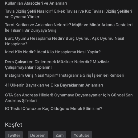
Kullanılan Atasözleri ve Anlamları
Tavla Diziliş Şekli Nasıldır? Erkek Tavlası ve Kız Tavlası Diziliş Şekilleri
ve Oynama Yönleri
Tarot Kartları ve Anlamları Nelerdir? Majör ve Minör Arkana Desteleri
İle Tılsımlı Bir Dünyaya Giriş
Burç Uyumu Hesaplama Nedir? Burç Uyumu, Aşk Uyumu Nasıl
Hesaplanır?
İdeal Kilo Nedir? İdeal Kilo Hesaplama Nasıl Yapılır?
Ders Çalışırken Dinlenecek Müzikler Nelerdir? Müziksiz
Çalışamayanlar Toplanın!
Instagram Giriş Nasıl Yapılır? Instagram'a Giriş İşlemleri Rehberi
41 Ülkenin Bayrakları ve Ülke Bayraklarının Anlamları
GTA San Andreas Hileleri! Oynamaya Doyamayanlar İçin Güncel San
Andreas Şifreleri
IQ Testi: IQ'unuzun Kaç Olduğunu Merak Ettiniz mi?
Keşfet
Twitter
Deprem
Zam
Youtube