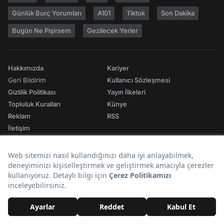
Günlük Burç Yorumları
A101
Tiktok
Son Dakika
Bugün Ne Pişirsem
Gezilecek Yerler
Hakkımızda
Kariyer
Geri Bildirim
Kullanıcı Sözleşmesi
Gizlilik Politikası
Yayın İlkeleri
Topluluk Kuralları
Künye
Reklam
RSS
İletişim