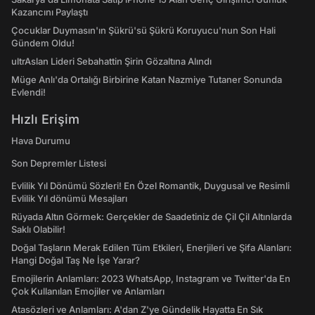
Kazancını Paylaştı
Çocuklar Duymasın'ın Şükrü'sü Şükrü Koruyucu'nun Son Hali
Gündem Oldu!
ultrAslan Lideri Sebahattin Şirin Gözaltına Alındı
Müge Anlı'da Ortalığı Birbirine Katan Nazmiye Tutaner Sonunda
Evlendi!
Hızlı Erişim
Hava Durumu
Son Depremler Listesi
Evlilik Yıl Dönümü Sözleri! En Özel Romantik, Duygusal ve Resimli
Evlilik Yıl dönümü Mesajları
Rüyada Altın Görmek: Gerçekler de Saadetiniz de Çil Çil Altınlarda
Saklı Olabilir!
Doğal Taşların Merak Edilen Tüm Etkileri, Enerjileri ve Şifa Alanları:
Hangi Doğal Taş Ne İşe Yarar?
Emojilerin Anlamları: 2023 WhatsApp, Instagram ve Twitter'da En
Çok Kullanılan Emojiler ve Anlamları
Atasözleri ve Anlamları: A'dan Z'ye Gündelik Hayatta En Sık