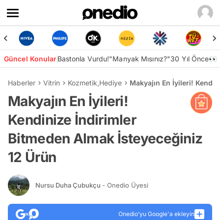
Güncel Konular
Bastonla Vurdu!
"Manyak Mısınız?"
30 Yıl Önce👀
Haberler
Vitrin
Kozmetik
,
Hediye
Makyajın En İyileri! Kendi
Makyajın En İyileri!
Kendinize İndirimler
Bitmeden Almak İsteyeceğiniz
12 Ürün
Nursu Duha Çubukçu
- Onedio Üyesi
Onedio’yu Google'a ekleyin