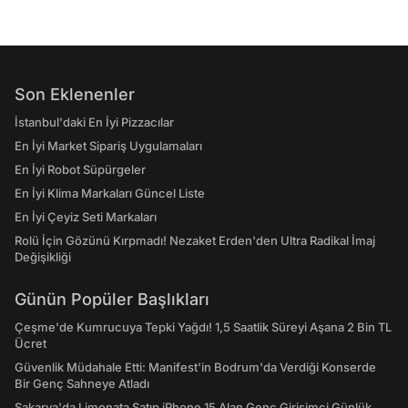
Son Eklenenler
İstanbul'daki En İyi Pizzacılar
En İyi Market Sipariş Uygulamaları
En İyi Robot Süpürgeler
En İyi Klima Markaları Güncel Liste
En İyi Çeyiz Seti Markaları
Rolü İçin Gözünü Kırpmadı! Nezaket Erden'den Ultra Radikal İmaj
Değişikliği
Günün Popüler Başlıkları
Çeşme'de Kumrucuya Tepki Yağdı! 1,5 Saatlik Süreyi Aşana 2 Bin TL
Ücret
Güvenlik Müdahale Etti: Manifest'in Bodrum'da Verdiği Konserde
Bir Genç Sahneye Atladı
Sakarya'da Limonata Satıp iPhone 15 Alan Genç Girişimci Günlük