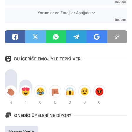
Reklam
Yorumlar ve Emojiler Aşağıda
Reklam
BU İÇERİĞE EMOJİYLE TEPKİ VER!
4
1
0
0
0
0
0
ONEDİO ÜYELERİ NE DİYOR?
Yorum Yazın