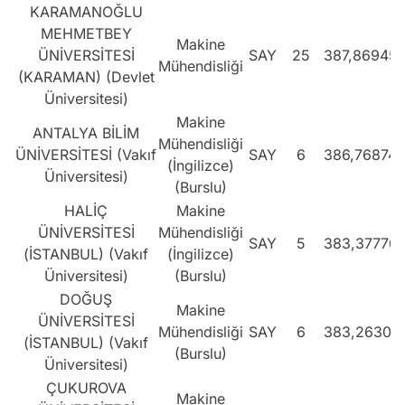
KARAMANOĞLU
MEHMETBEY
Makine
ÜNİVERSİTESİ
SAY
25
387,86945
Mühendisliği
(KARAMAN) (Devlet
Üniversitesi)
Makine
ANTALYA BİLİM
Mühendisliği
ÜNİVERSİTESİ (Vakıf
SAY
6
386,76874
(İngilizce)
Üniversitesi)
(Burslu)
HALİÇ
Makine
ÜNİVERSİTESİ
Mühendisliği
SAY
5
383,37776
(İSTANBUL) (Vakıf
(İngilizce)
Üniversitesi)
(Burslu)
DOĞUŞ
Makine
ÜNİVERSİTESİ
Mühendisliği
SAY
6
383,26301
(İSTANBUL) (Vakıf
(Burslu)
Üniversitesi)
ÇUKUROVA
Makine