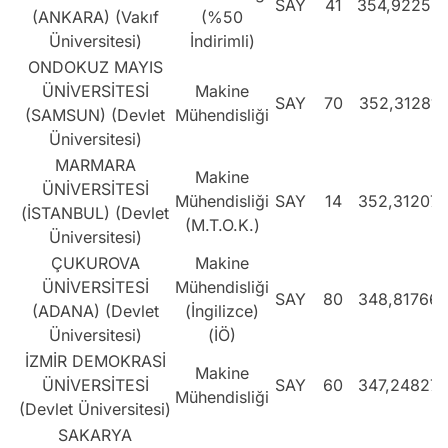
SAY
41
354,92253
(ANKARA) (Vakıf
(%50
Üniversitesi)
İndirimli)
ONDOKUZ MAYIS
ÜNİVERSİTESİ
Makine
SAY
70
352,31281
(SAMSUN) (Devlet
Mühendisliği
Üniversitesi)
MARMARA
Makine
ÜNİVERSİTESİ
Mühendisliği
SAY
14
352,31207
(İSTANBUL) (Devlet
(M.T.O.K.)
Üniversitesi)
ÇUKUROVA
Makine
ÜNİVERSİTESİ
Mühendisliği
SAY
80
348,81766
(ADANA) (Devlet
(İngilizce)
Üniversitesi)
(İÖ)
İZMİR DEMOKRASİ
Makine
ÜNİVERSİTESİ
SAY
60
347,24827
Mühendisliği
(Devlet Üniversitesi)
SAKARYA