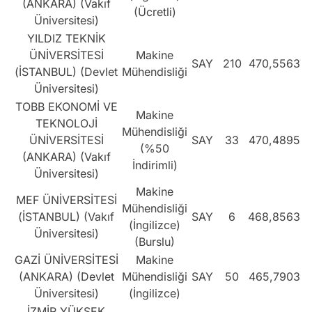
(ANKARA) (Vakıf
(Ücretli)
Üniversitesi)
YILDIZ TEKNİK
ÜNİVERSİTESİ
Makine
SAY
210
470,55637
(İSTANBUL) (Devlet
Mühendisliği
Üniversitesi)
TOBB EKONOMİ VE
Makine
TEKNOLOJİ
Mühendisliği
ÜNİVERSİTESİ
SAY
33
470,48959
(%50
(ANKARA) (Vakıf
İndirimli)
Üniversitesi)
Makine
MEF ÜNİVERSİTESİ
Mühendisliği
(İSTANBUL) (Vakıf
SAY
6
468,85636
(İngilizce)
Üniversitesi)
(Burslu)
GAZİ ÜNİVERSİTESİ
Makine
(ANKARA) (Devlet
Mühendisliği
SAY
50
465,79039
Üniversitesi)
(İngilizce)
İZMİR YÜKSEK