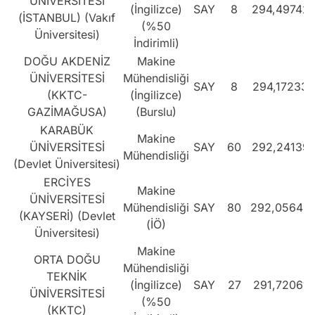
ÜNİVERSİTESİ
(İngilizce)
SAY
8
294,49742
(İSTANBUL) (Vakıf
(%50
Üniversitesi)
İndirimli)
DOĞU AKDENİZ
Makine
ÜNİVERSİTESİ
Mühendisliği
SAY
8
294,17233
(KKTC-
(İngilizce)
GAZİMAĞUSA)
(Burslu)
KARABÜK
Makine
ÜNİVERSİTESİ
SAY
60
292,24139
Mühendisliği
(Devlet Üniversitesi)
ERCİYES
Makine
ÜNİVERSİTESİ
Mühendisliği
SAY
80
292,05648
(KAYSERİ) (Devlet
(İÖ)
Üniversitesi)
Makine
ORTA DOĞU
Mühendisliği
TEKNİK
(İngilizce)
SAY
27
291,72061
ÜNİVERSİTESİ
(%50
(KKTC)