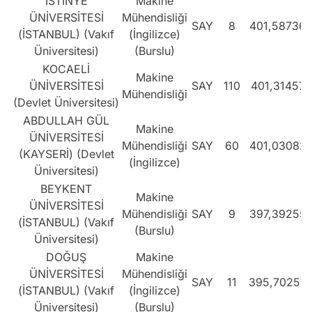
İSTİNYE
Makine
ÜNİVERSİTESİ
Mühendisliği
SAY
8
401,58736
(İSTANBUL) (Vakıf
(İngilizce)
Üniversitesi)
(Burslu)
KOCAELİ
Makine
ÜNİVERSİTESİ
SAY
110
401,31457
Mühendisliği
(Devlet Üniversitesi)
ABDULLAH GÜL
Makine
ÜNİVERSİTESİ
Mühendisliği
SAY
60
401,03082
(KAYSERİ) (Devlet
(İngilizce)
Üniversitesi)
BEYKENT
Makine
ÜNİVERSİTESİ
Mühendisliği
SAY
9
397,39255
(İSTANBUL) (Vakıf
(Burslu)
Üniversitesi)
DOĞUŞ
Makine
ÜNİVERSİTESİ
Mühendisliği
SAY
11
395,70257
(İSTANBUL) (Vakıf
(İngilizce)
Üniversitesi)
(Burslu)