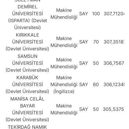
DEMİREL
Makine
ÜNİVERSİTESİ
SAY
100
307,71204
Mühendisliği
(ISPARTA) (Devlet
Üniversitesi)
KIRIKKALE
Makine
ÜNİVERSİTESİ
SAY
70
307,35187
Mühendisliği
(Devlet Üniversitesi)
SAMSUN
Makine
ÜNİVERSİTESİ
SAY
50
306,75671
Mühendisliği
(Devlet Üniversitesi)
KARABÜK
Makine
ÜNİVERSİTESİ
Mühendisliği
SAY
60
306,12349
(Devlet Üniversitesi)
(İngilizce)
MANİSA CELÂL
BAYAR
Makine
SAY
50
305,53758
ÜNİVERSİTESİ
Mühendisliği
(Devlet Üniversitesi)
TEKİRDAĞ NAMIK