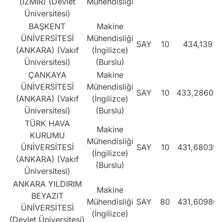
(İZMİR) (Devlet
Mühendisliği
Üniversitesi)
BAŞKENT
Makine
ÜNİVERSİTESİ
Mühendisliği
SAY
10
434,139
(ANKARA) (Vakıf
(İngilizce)
Üniversitesi)
(Burslu)
ÇANKAYA
Makine
ÜNİVERSİTESİ
Mühendisliği
SAY
10
433,28603
(ANKARA) (Vakıf
(İngilizce)
Üniversitesi)
(Burslu)
TÜRK HAVA
Makine
KURUMU
Mühendisliği
ÜNİVERSİTESİ
SAY
10
431,68039
(İngilizce)
(ANKARA) (Vakıf
(Burslu)
Üniversitesi)
ANKARA YILDIRIM
Makine
BEYAZIT
Mühendisliği
SAY
80
431,60986
ÜNİVERSİTESİ
(İngilizce)
(Devlet Üniversitesi)