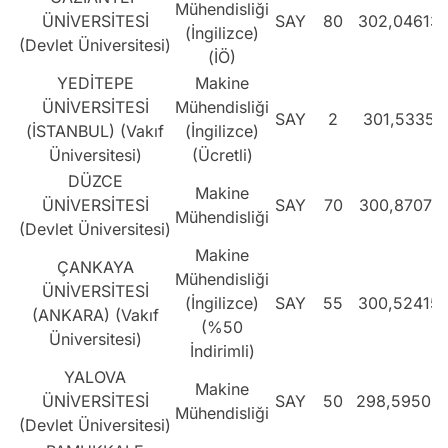
Mühendisliği
ÜNİVERSİTESİ
SAY
80
302,04613
(İngilizce)
(Devlet Üniversitesi)
(İÖ)
YEDİTEPE
Makine
ÜNİVERSİTESİ
Mühendisliği
SAY
2
301,5335
(İSTANBUL) (Vakıf
(İngilizce)
Üniversitesi)
(Ücretli)
DÜZCE
Makine
ÜNİVERSİTESİ
SAY
70
300,87071
Mühendisliği
(Devlet Üniversitesi)
Makine
ÇANKAYA
Mühendisliği
ÜNİVERSİTESİ
(İngilizce)
SAY
55
300,52415
(ANKARA) (Vakıf
(%50
Üniversitesi)
İndirimli)
YALOVA
Makine
ÜNİVERSİTESİ
SAY
50
298,59508
Mühendisliği
(Devlet Üniversitesi)