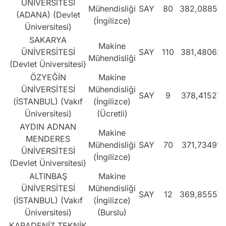
ÜNİVERSİTESİ
Mühendisliği
SAY
80
382,08855
(ADANA) (Devlet
(İngilizce)
Üniversitesi)
SAKARYA
Makine
ÜNİVERSİTESİ
SAY
110
381,48062
Mühendisliği
(Devlet Üniversitesi)
ÖZYEĞİN
Makine
ÜNİVERSİTESİ
Mühendisliği
SAY
9
378,41527
(İSTANBUL) (Vakıf
(İngilizce)
Üniversitesi)
(Ücretli)
AYDIN ADNAN
Makine
MENDERES
Mühendisliği
SAY
70
371,73491
ÜNİVERSİTESİ
(İngilizce)
(Devlet Üniversitesi)
ALTINBAŞ
Makine
ÜNİVERSİTESİ
Mühendisliği
SAY
12
369,85554
(İSTANBUL) (Vakıf
(İngilizce)
Üniversitesi)
(Burslu)
KARADENİZ TEKNİK