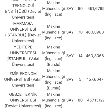
Makine
TEKNOLOJİ
Mühendisliği
SAY
80
461,6795
ENSTİTÜSÜ (Devlet
(İngilizce)
Üniversitesi)
MARMARA
Makine
ÜNİVERSİTESİ
Mühendisliği
SAY
70
460,89836
(İSTANBUL) (Devlet
(İngilizce)
Üniversitesi)
YEDİTEPE
Makine
ÜNİVERSİTESİ
Mühendisliği
SAY
14
460,30664
(İSTANBUL) (Vakıf
(İngilizce)
Üniversitesi)
(Burslu)
Makine
İZMİR EKONOMİ
Mühendisliği
ÜNİVERSİTESİ (Vakıf
SAY
5
457,60476
(İngilizce)
Üniversitesi)
(Burslu)
GEBZE TEKNİK
Makine
ÜNİVERSİTESİ
Mühendisliği
SAY
80
457,13129
(Devlet Üniversitesi)
(İngilizce)