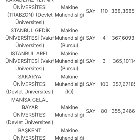
ÜNİVERSİTESİ
Makine
SAY
110
368,36856
(TRABZON) (Devlet
Mühendisliği
Üniversitesi)
İSTANBUL GEDİK
Makine
ÜNİVERSİTESİ (Vakıf
Mühendisliği
SAY
4
367,60934
Üniversitesi)
(Burslu)
İSTANBUL AREL
Makine
ÜNİVERSİTESİ (Vakıf
Mühendisliği
SAY
3
365,10114
Üniversitesi)
(Burslu)
SAKARYA
Makine
ÜNİVERSİTESİ
Mühendisliği
SAY
100
357,67185
(Devlet Üniversitesi)
(İÖ)
MANİSA CELÂL
BAYAR
Makine
SAY
80
355,24667
ÜNİVERSİTESİ
Mühendisliği
(Devlet Üniversitesi)
BAŞKENT
Makine
ÜNİVERSİTESİ
Mühendisliği