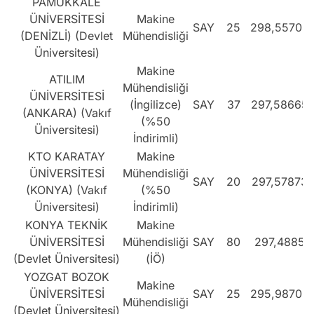
PAMUKKALE
ÜNİVERSİTESİ
Makine
SAY
25
298,55708
(DENİZLİ) (Devlet
Mühendisliği
Üniversitesi)
Makine
ATILIM
Mühendisliği
ÜNİVERSİTESİ
(İngilizce)
SAY
37
297,58665
(ANKARA) (Vakıf
(%50
Üniversitesi)
İndirimli)
KTO KARATAY
Makine
ÜNİVERSİTESİ
Mühendisliği
SAY
20
297,57873
(KONYA) (Vakıf
(%50
Üniversitesi)
İndirimli)
KONYA TEKNİK
Makine
ÜNİVERSİTESİ
Mühendisliği
SAY
80
297,4885
(Devlet Üniversitesi)
(İÖ)
YOZGAT BOZOK
Makine
ÜNİVERSİTESİ
SAY
25
295,98703
Mühendisliği
(Devlet Üniversitesi)