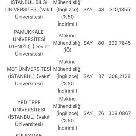
İSTANBUL BİLGİ
Mühendisliği
ÜNİVERSİTESİ (Vakıf
(İngilizce)
SAY
43
310,13551
Üniversitesi)
(%50
İndirimli)
PAMUKKALE
Makine
ÜNİVERSİTESİ
Mühendisliği
SAY
80
309,76456
(DENİZLİ) (Devlet
(İÖ)
Üniversitesi)
Makine
MEF ÜNİVERSİTESİ
Mühendisliği
(İSTANBUL) (Vakıf
(İngilizce)
SAY
37
308,21282
Üniversitesi)
(%50
İndirimli)
Makine
YEDİTEPE
Mühendisliği
ÜNİVERSİTESİ
(İngilizce)
SAY
76
308,08678
(İSTANBUL) (Vakıf
(%50
Üniversitesi)
İndirimli)
SÜLEYMAN