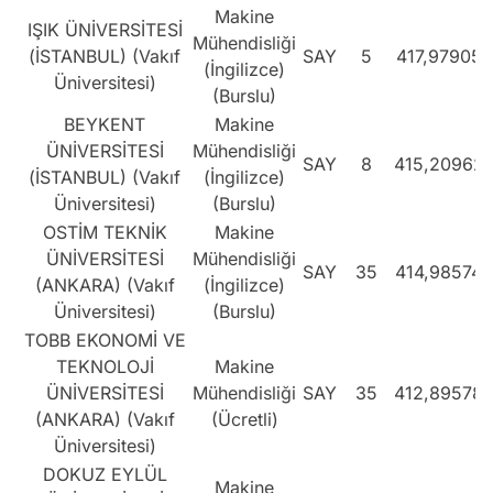
Makine
IŞIK ÜNİVERSİTESİ
Mühendisliği
(İSTANBUL) (Vakıf
SAY
5
417,97905
(İngilizce)
Üniversitesi)
(Burslu)
BEYKENT
Makine
ÜNİVERSİTESİ
Mühendisliği
SAY
8
415,20962
(İSTANBUL) (Vakıf
(İngilizce)
Üniversitesi)
(Burslu)
OSTİM TEKNİK
Makine
ÜNİVERSİTESİ
Mühendisliği
SAY
35
414,98574
(ANKARA) (Vakıf
(İngilizce)
Üniversitesi)
(Burslu)
TOBB EKONOMİ VE
TEKNOLOJİ
Makine
ÜNİVERSİTESİ
Mühendisliği
SAY
35
412,89578
(ANKARA) (Vakıf
(Ücretli)
Üniversitesi)
DOKUZ EYLÜL
Makine