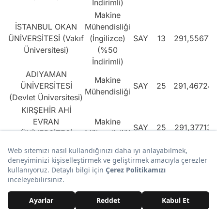
İndirimli)
Makine
İSTANBUL OKAN
Mühendisliği
ÜNİVERSİTESİ (Vakıf
(İngilizce)
SAY
13
291,55677
Üniversitesi)
(%50
İndirimli)
ADIYAMAN
Makine
ÜNİVERSİTESİ
SAY
25
291,46724
Mühendisliği
(Devlet Üniversitesi)
KIRŞEHİR AHİ
EVRAN
Makine
SAY
25
291,37713
ÜNİVERSİTESİ
Mühendisliği
(Devlet Üniversitesi)
SELÇUK
Makine
ÜNİVERSİTESİ
Mühendisliği
SAY
56
291,22304
(KONYA) (Devlet
(İÖ)
Üniversitesi)
ÇUKUROVA
ÜNİVERSİTESİ
Makine