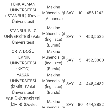
TÜRK-ALMAN
Makine
ÜNİVERSİTESİ
Mühendisliği
SAY
10
456,12425
(İSTANBUL) (Devlet
(Almanca)
Üniversitesi)
Makine
İSTANBUL BİLGİ
Mühendisliği
ÜNİVERSİTESİ (Vakıf
SAY
7
453,55254
(İngilizce)
Üniversitesi)
(Burslu)
ORTA DOĞU
Makine
TEKNİK
Mühendisliği
SAY
5
452,38006
ÜNİVERSİTESİ
(İngilizce)
(KKTC)
(Burslu)
YAŞAR
Makine
ÜNİVERSİTESİ
Mühendisliği
SAY
4
446,44822
(İZMİR) (Vakıf
(İngilizce)
Üniversitesi)
(Burslu)
EGE ÜNİVERSİTESİ
Makine
(İZMİR) (Devlet
SAY
80
444,38825
Mühendisliği