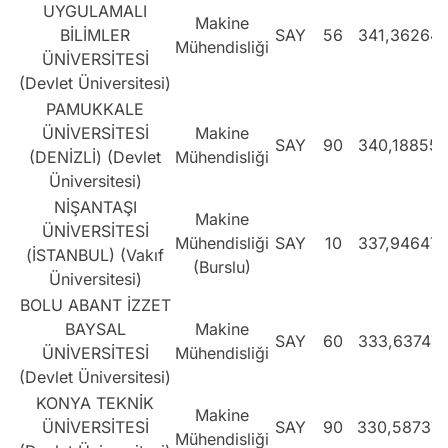
UYGULAMALI
Makine
BİLİMLER
SAY
56
341,36264
Mühendisliği
ÜNİVERSİTESİ
(Devlet Üniversitesi)
PAMUKKALE
ÜNİVERSİTESİ
Makine
SAY
90
340,18855
(DENİZLİ) (Devlet
Mühendisliği
Üniversitesi)
NİŞANTAŞI
Makine
ÜNİVERSİTESİ
Mühendisliği
SAY
10
337,94647
(İSTANBUL) (Vakıf
(Burslu)
Üniversitesi)
BOLU ABANT İZZET
BAYSAL
Makine
SAY
60
333,63747
ÜNİVERSİTESİ
Mühendisliği
(Devlet Üniversitesi)
KONYA TEKNİK
Makine
ÜNİVERSİTESİ
SAY
90
330,58737
Mühendisliği