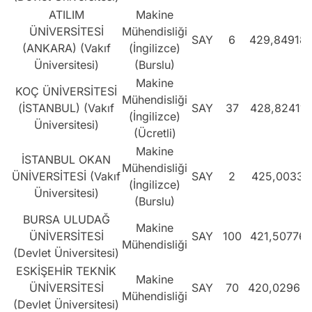
ATILIM
Makine
ÜNİVERSİTESİ
Mühendisliği
SAY
6
429,84918
(ANKARA) (Vakıf
(İngilizce)
Üniversitesi)
(Burslu)
Makine
KOÇ ÜNİVERSİTESİ
Mühendisliği
(İSTANBUL) (Vakıf
SAY
37
428,82411
(İngilizce)
Üniversitesi)
(Ücretli)
Makine
İSTANBUL OKAN
Mühendisliği
ÜNİVERSİTESİ (Vakıf
SAY
2
425,0033
(İngilizce)
Üniversitesi)
(Burslu)
BURSA ULUDAĞ
Makine
ÜNİVERSİTESİ
SAY
100
421,50776
Mühendisliği
(Devlet Üniversitesi)
ESKİŞEHİR TEKNİK
Makine
ÜNİVERSİTESİ
SAY
70
420,02966
Mühendisliği
(Devlet Üniversitesi)