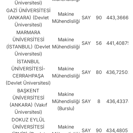
Üniversitesi)
GAZİ ÜNİVERSİTESİ
Makine
(ANKARA) (Devlet
SAY
90
443,36661
Mühendisliği
Üniversitesi)
MARMARA
ÜNİVERSİTESİ
Makine
SAY
56
441,40875
(İSTANBUL) (Devlet
Mühendisliği
Üniversitesi)
İSTANBUL
ÜNİVERSİTESİ-
Makine
SAY
80
436,72502
CERRAHPAŞA
Mühendisliği
(Devlet Üniversitesi)
BAŞKENT
Makine
ÜNİVERSİTESİ
Mühendisliği
SAY
8
436,43374
(ANKARA) (Vakıf
(Burslu)
Üniversitesi)
DOKUZ EYLÜL
ÜNİVERSİTESİ
Makine
SAY
90
434,48057