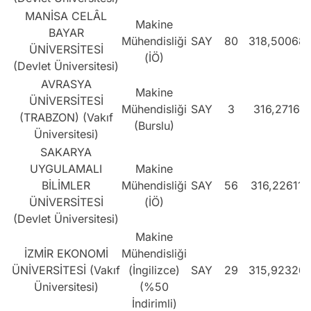
MANİSA CELÂL
Makine
BAYAR
Mühendisliği
SAY
80
318,50068
ÜNİVERSİTESİ
(İÖ)
(Devlet Üniversitesi)
AVRASYA
Makine
ÜNİVERSİTESİ
Mühendisliği
SAY
3
316,2716
(TRABZON) (Vakıf
(Burslu)
Üniversitesi)
SAKARYA
UYGULAMALI
Makine
BİLİMLER
Mühendisliği
SAY
56
316,22611
ÜNİVERSİTESİ
(İÖ)
(Devlet Üniversitesi)
Makine
İZMİR EKONOMİ
Mühendisliği
ÜNİVERSİTESİ (Vakıf
(İngilizce)
SAY
29
315,92326
Üniversitesi)
(%50
İndirimli)