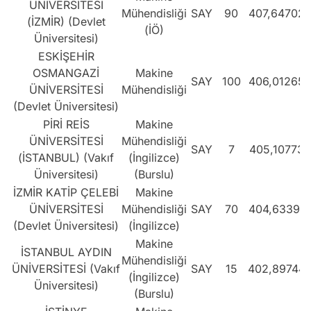
ÜNİVERSİTESİ
Mühendisliği
SAY
90
407,64702
(İZMİR) (Devlet
(İÖ)
Üniversitesi)
ESKİŞEHİR
OSMANGAZİ
Makine
SAY
100
406,01265
ÜNİVERSİTESİ
Mühendisliği
(Devlet Üniversitesi)
PİRİ REİS
Makine
ÜNİVERSİTESİ
Mühendisliği
SAY
7
405,10773
(İSTANBUL) (Vakıf
(İngilizce)
Üniversitesi)
(Burslu)
İZMİR KATİP ÇELEBİ
Makine
ÜNİVERSİTESİ
Mühendisliği
SAY
70
404,63391
(Devlet Üniversitesi)
(İngilizce)
Makine
İSTANBUL AYDIN
Mühendisliği
ÜNİVERSİTESİ (Vakıf
SAY
15
402,89744
(İngilizce)
Üniversitesi)
(Burslu)