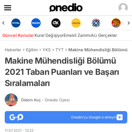
Güncel Konular
Kural Değişiyor
Emekli Zammı
Acı Gerçekler
Haberler
Eğitim
YKS
TYT
Makine Mühendisliği Bölümü 20
Makine Mühendisliği Bölümü
2021 Taban Puanları ve Başarı
Sıralamaları
Didem Koç
- Onedio Üyesi
Onedio’yu Google'a ekleyin
11.07.2021 - 13:22