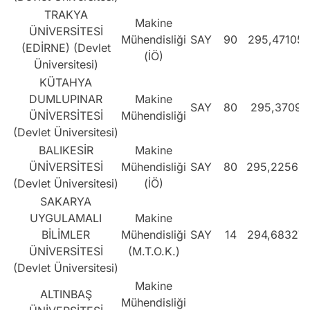
TRAKYA
Makine
ÜNİVERSİTESİ
Mühendisliği
SAY
90
295,47105
(EDİRNE) (Devlet
(İÖ)
Üniversitesi)
KÜTAHYA
DUMLUPINAR
Makine
SAY
80
295,3709
ÜNİVERSİTESİ
Mühendisliği
(Devlet Üniversitesi)
BALIKESİR
Makine
ÜNİVERSİTESİ
Mühendisliği
SAY
80
295,22568
(Devlet Üniversitesi)
(İÖ)
SAKARYA
UYGULAMALI
Makine
BİLİMLER
Mühendisliği
SAY
14
294,68327
ÜNİVERSİTESİ
(M.T.O.K.)
(Devlet Üniversitesi)
Makine
ALTINBAŞ
Mühendisliği