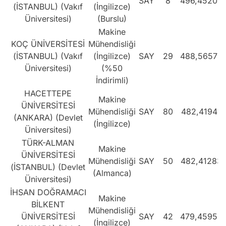
SAY
8
496,45204
(İSTANBUL) (Vakıf
(İngilizce)
Üniversitesi)
(Burslu)
Makine
KOÇ ÜNİVERSİTESİ
Mühendisliği
(İSTANBUL) (Vakıf
(İngilizce)
SAY
29
488,56579
Üniversitesi)
(%50
İndirimli)
HACETTEPE
Makine
ÜNİVERSİTESİ
Mühendisliği
SAY
80
482,41941
(ANKARA) (Devlet
(İngilizce)
Üniversitesi)
TÜRK-ALMAN
Makine
ÜNİVERSİTESİ
Mühendisliği
SAY
50
482,41283
(İSTANBUL) (Devlet
(Almanca)
Üniversitesi)
İHSAN DOĞRAMACI
Makine
BİLKENT
Mühendisliği
ÜNİVERSİTESİ
SAY
42
479,45958
(İngilizce)