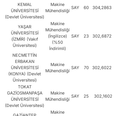
KEMAL
Makine
SAY
60
304,28639
ÜNİVERSİTESİ
Mühendisliği
(Devlet Üniversitesi)
Makine
YAŞAR
Mühendisliği
ÜNİVERSİTESİ
(İngilizce)
SAY
23
302,68727
(İZMİR) (Vakıf
(%50
Üniversitesi)
İndirimli)
NECMETTİN
ERBAKAN
Makine
ÜNİVERSİTESİ
SAY
70
302,60224
Mühendisliği
(KONYA) (Devlet
Üniversitesi)
TOKAT
GAZİOSMANPAŞA
Makine
SAY
25
302,1602
ÜNİVERSİTESİ
Mühendisliği
(Devlet Üniversitesi)
Makine
GAZİANTEP