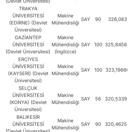
(Devlet Üniversitesi)
TRAKYA
ÜNİVERSİTESİ
Makine
SAY
90
326,083
(EDİRNE) (Devlet
Mühendisliği
Üniversitesi)
GAZİANTEP
Makine
ÜNİVERSİTESİ
Mühendisliği
SAY
100
325,84564
(Devlet Üniversitesi)
(İngilizce)
ERCİYES
ÜNİVERSİTESİ
Makine
SAY
100
323,19666
(KAYSERİ) (Devlet
Mühendisliği
Üniversitesi)
SELÇUK
ÜNİVERSİTESİ
Makine
SAY
56
320,53398
(KONYA) (Devlet
Mühendisliği
Üniversitesi)
BALIKESİR
Makine
ÜNİVERSİTESİ
SAY
90
320,46255
Mühendisliği
(Devlet Üniversitesi)