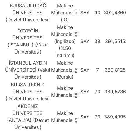
BURSA ULUDAĞ
Makine
ÜNİVERSİTESİ
Mühendisliği
SAY
90
392,43604
(Devlet Üniversitesi)
(İÖ)
Makine
ÖZYEĞİN
Mühendisliği
ÜNİVERSİTESİ
(İngilizce)
SAY
39
391,55153
(İSTANBUL) (Vakıf
(%50
Üniversitesi)
İndirimli)
İSTANBUL AYDIN
Makine
ÜNİVERSİTESİ (Vakıf
Mühendisliği
SAY
7
389,81252
Üniversitesi)
(Burslu)
BURSA TEKNİK
Makine
ÜNİVERSİTESİ
SAY
70
389,57363
Mühendisliği
(Devlet Üniversitesi)
AKDENİZ
ÜNİVERSİTESİ
Makine
SAY
70
389,49959
(ANTALYA) (Devlet
Mühendisliği
Üniversitesi)