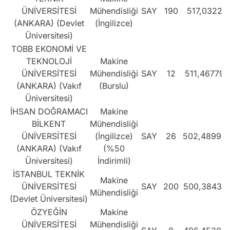
ÜNİVERSİTESİ
Mühendisliği
SAY
190
517,0322
(ANKARA) (Devlet
(İngilizce)
Üniversitesi)
TOBB EKONOMİ VE
TEKNOLOJİ
Makine
ÜNİVERSİTESİ
Mühendisliği
SAY
12
511,46779
(ANKARA) (Vakıf
(Burslu)
Üniversitesi)
İHSAN DOĞRAMACI
Makine
BİLKENT
Mühendisliği
ÜNİVERSİTESİ
(İngilizce)
SAY
26
502,48996
(ANKARA) (Vakıf
(%50
Üniversitesi)
İndirimli)
İSTANBUL TEKNİK
Makine
ÜNİVERSİTESİ
SAY
200
500,38437
Mühendisliği
(Devlet Üniversitesi)
ÖZYEĞİN
Makine
ÜNİVERSİTESİ
Mühendisliği