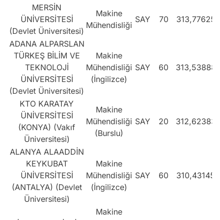
MERSİN
Makine
ÜNİVERSİTESİ
SAY
70
313,77625
Mühendisliği
(Devlet Üniversitesi)
ADANA ALPARSLAN
TÜRKEŞ BİLİM VE
Makine
TEKNOLOJİ
Mühendisliği
SAY
60
313,53888
ÜNİVERSİTESİ
(İngilizce)
(Devlet Üniversitesi)
KTO KARATAY
Makine
ÜNİVERSİTESİ
Mühendisliği
SAY
20
312,62383
(KONYA) (Vakıf
(Burslu)
Üniversitesi)
ALANYA ALAADDİN
KEYKUBAT
Makine
ÜNİVERSİTESİ
Mühendisliği
SAY
60
310,43145
(ANTALYA) (Devlet
(İngilizce)
Üniversitesi)
Makine