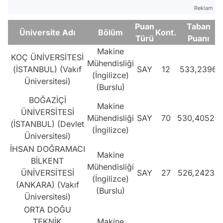
Reklam
Puan
Taban
Üniversite Adı
Bölüm
Kont.
Türü
Puanı
Makine
KOÇ ÜNİVERSİTESİ
Mühendisliği
(İSTANBUL) (Vakıf
SAY
12
533,2396
(İngilizce)
Üniversitesi)
(Burslu)
BOĞAZİÇİ
Makine
ÜNİVERSİTESİ
Mühendisliği
SAY
70
530,40529
(İSTANBUL) (Devlet
(İngilizce)
Üniversitesi)
İHSAN DOĞRAMACI
Makine
BİLKENT
Mühendisliği
ÜNİVERSİTESİ
SAY
27
526,24235
(İngilizce)
(ANKARA) (Vakıf
(Burslu)
Üniversitesi)
ORTA DOĞU
TEKNİK
Makine