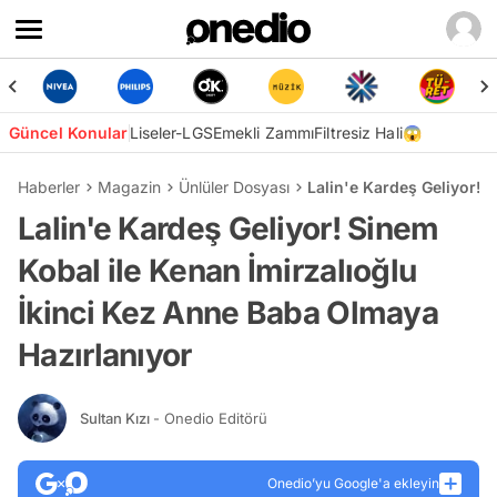
Güncel Konular
Liseler-LGS
Emekli Zammı
Filtresiz Hali😱
Haberler
Magazin
Ünlüler Dosyası
Lalin'e Kardeş Geliyor! 
Lalin'e Kardeş Geliyor! Sinem
Kobal ile Kenan İmirzalıoğlu
İkinci Kez Anne Baba Olmaya
Hazırlanıyor
Sultan Kızı
- Onedio Editörü
Onedio’yu Google'a ekleyin