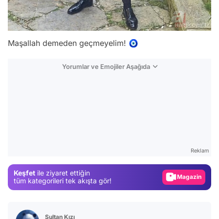
Maşallah demeden geçmeyelim! 🧿
Yorumlar ve Emojiler Aşağıda
Video
Test
Reklam
Gündem
Magazin
Keşfet
ile ziyaret ettiğin
tüm kategorileri tek akışta gör!
Video
Test
Sultan Kızı