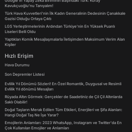
Google'ın Yapay Zeka Biriminin Başındaki Türk: Koray
Kavukçuoğlu'nu Tanıyalım!
Türk Hava Kuvvetleri'nin İlk Kadın Generalinin Dedesinin Çanakkale
Gazisi Olduğu Ortaya Çıktı
LGS Yerleştirmelerinin Ardından Türkiye'nin En Yüksek Puanlı
Liseleri Belli Oldu
Yaptıkları Komik Mesajlaşmalarla İletişimden Maksimum Verim Alan
Kişiler
Hızlı Erişim
Hava Durumu
Son Depremler Listesi
Evlilik Yıl Dönümü Sözleri! En Özel Romantik, Duygusal ve Resimli
Evlilik Yıl dönümü Mesajları
Rüyada Altın Görmek: Gerçekler de Saadetiniz de Çil Çil Altınlarda
Saklı Olabilir!
Doğal Taşların Merak Edilen Tüm Etkileri, Enerjileri ve Şifa Alanları:
Hangi Doğal Taş Ne İşe Yarar?
Emojilerin Anlamları: 2023 WhatsApp, Instagram ve Twitter'da En
Çok Kullanılan Emojiler ve Anlamları