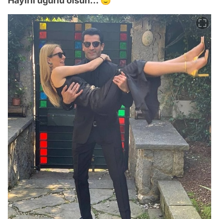
Hayırlı uğurlu olsun... 😇