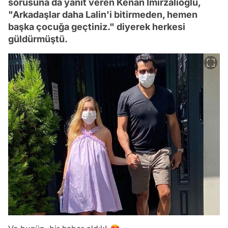
sorusuna da yanıt veren Kenan İmirzalıoğlu,
"Arkadaşlar daha Lalin'i bitirmeden, hemen
başka çocuğa geçtiniz." diyerek herkesi
güldürmüştü.