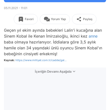
05.11.2021 - 11:01
Favori
Yorum Yap
Paylaş
Geçen yıl ekim ayında bebekleri Lalin'i kucağına alan
Sinem Kobal ile Kenan İmirzalıoğlu, ikinci kez
anne
baba olmaya hazırlanıyor. İddialara göre 3,5 aylık
hamile olan 34 yaşındaki ünlü oyuncu Sinem Kobal'ın
bebeğinin cinsiyeti erkekmiş!
Kaynak:
https://www.milliyet.com.tr/cadde/gal...
İçeriğin Devamı Aşağıda