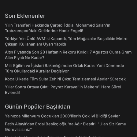
Son Eklenenler
Yılın Transferi Hakkında Çarpıcı İddia: Mohamed Salah'ın
Trabzonspor’daki Gelirlerine Haciz Engeli!
Türkiye'nin Ünlü AVM'si Kapandı, Tüm Mağazalar Boşaltıldı: Metro
Çıkışını Kullananlara Uyarı Yapıldı
Altın Fiyatında Son 28 Haftanın Rekoru Kırıldı: 7 Ağustos Cuma Gram
Altın Fiyatı Ne Kadar?
Milli Eğitim ve İçişleri Bakanlığı’ndan Ortak Karar: Yeni Dönemde
Tüm Okullardaki Kurallar Değişiyor
Koca Ülkede Tüm Sular Zehirli Çıktı: Temizlemesi Asırlar Sürecek
Yıllar Sonra Ortaya Çıktı: Poyraz Karayel'in Meltem'i Hare Sürel
Evlendi!
Günün Popüler Başlıkları
Yalnızca Milenyum Çocukları 2000'lilerin Çok İyi Bildiği Şeyler
Fatih Altaylı'dan Erdal Beşikçioğlu'na Ağır Eleştiri: "Ulan Siz Kamu
Görevlisisiniz"