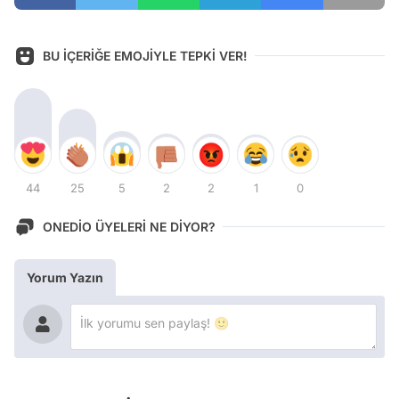
BU İÇERİĞE EMOJİYLE TEPKİ VER!
44
25
5
2
2
1
0
ONEDİO ÜYELERİ NE DİYOR?
Yorum Yazın