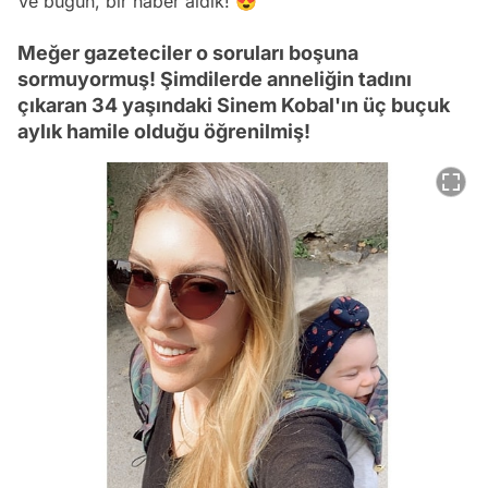
Ve bugün, bir haber aldık! 😍
Meğer gazeteciler o soruları boşuna
sormuyormuş! Şimdilerde anneliğin tadını
çıkaran 34 yaşındaki Sinem Kobal'ın üç buçuk
aylık hamile olduğu öğrenilmiş!