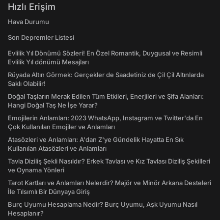
Hızlı Erişim
Hava Durumu
Son Depremler Listesi
Evlilik Yıl Dönümü Sözleri! En Özel Romantik, Duygusal ve Resimli
Evlilik Yıl dönümü Mesajları
Rüyada Altın Görmek: Gerçekler de Saadetiniz de Çil Çil Altınlarda
Saklı Olabilir!
Doğal Taşların Merak Edilen Tüm Etkileri, Enerjileri ve Şifa Alanları:
Hangi Doğal Taş Ne İşe Yarar?
Emojilerin Anlamları: 2023 WhatsApp, Instagram ve Twitter'da En
Çok Kullanılan Emojiler ve Anlamları
Atasözleri ve Anlamları: A'dan Z'ye Gündelik Hayatta En Sık
Kullanılan Atasözleri ve Anlamları
Tavla Diziliş Şekli Nasıldır? Erkek Tavlası ve Kız Tavlası Diziliş Şekilleri
ve Oynama Yönleri
Tarot Kartları ve Anlamları Nelerdir? Majör ve Minör Arkana Desteleri
İle Tılsımlı Bir Dünyaya Giriş
Burç Uyumu Hesaplama Nedir? Burç Uyumu, Aşk Uyumu Nasıl
Hesaplanır?