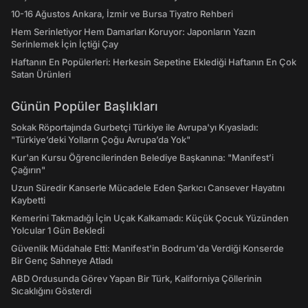
10-16 Ağustos Ankara, İzmir ve Bursa Tiyatro Rehberi
Hem Serinletiyor Hem Damarları Koruyor: Japonların Yazın
Serinlemek İçin İçtiği Çay
Haftanın En Popülerleri: Herkesin Sepetine Eklediği Haftanın En Çok
Satan Ürünleri
Günün Popüler Başlıkları
Sokak Röportajında Gurbetçi Türkiye ile Avrupa'yı Kıyasladı:
"Türkiye’deki Yolların Çoğu Avrupa’da Yok"
Kur'an Kursu Öğrencilerinden Belediye Başkanına: "Manifest’i
Çağırın"
Uzun Süredir Kanserle Mücadele Eden Şarkıcı Cansever Hayatını
Kaybetti
Kemerini Takmadığı İçin Uçak Kalkamadı: Küçük Çocuk Yüzünden
Yolcular 1 Gün Bekledi
Güvenlik Müdahale Etti: Manifest'in Bodrum'da Verdiği Konserde
Bir Genç Sahneye Atladı
ABD Ordusunda Görev Yapan Bir Türk, Kaliforniya Çöllerinin
Sıcaklığını Gösterdi