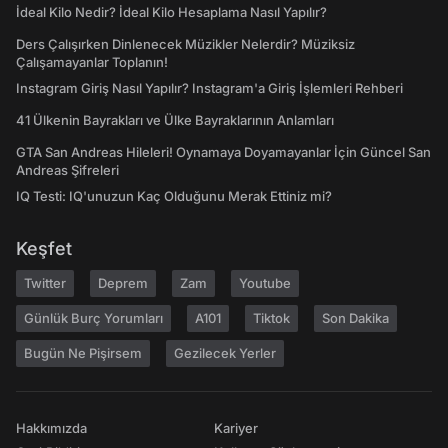
İdeal Kilo Nedir? İdeal Kilo Hesaplama Nasıl Yapılır?
Ders Çalışırken Dinlenecek Müzikler Nelerdir? Müziksiz
Çalışamayanlar Toplanın!
Instagram Giriş Nasıl Yapılır? Instagram'a Giriş İşlemleri Rehberi
41 Ülkenin Bayrakları ve Ülke Bayraklarının Anlamları
GTA San Andreas Hileleri! Oynamaya Doyamayanlar İçin Güncel San
Andreas Şifreleri
IQ Testi: IQ'unuzun Kaç Olduğunu Merak Ettiniz mi?
Keşfet
Twitter
Deprem
Zam
Youtube
Günlük Burç Yorumları
A101
Tiktok
Son Dakika
Bugün Ne Pişirsem
Gezilecek Yerler
Hakkımızda
Kariyer