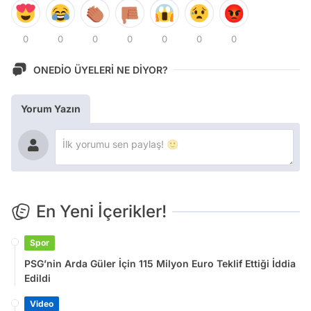
0
0
0
0
0
0
0
ONEDİO ÜYELERİ NE DİYOR?
Yorum Yazın
En Yeni İçerikler!
Spor
PSG’nin Arda Güler İçin 115 Milyon Euro Teklif Ettiği İddia
Edildi
Video