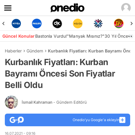
Güncel Konular
Bastonla Vurdu!
"Manyak Mısınız?"
30 Yıl Önce👀
Haberler
Gündem
Kurbanlık Fiyatları: Kurban Bayramı Öncesi
Kurbanlık Fiyatları: Kurban
Bayramı Öncesi Son Fiyatlar
Belli Oldu
İsmail Kahraman
- Gündem Editörü
Onedio’yu Google'a ekleyin
16.07.2021 - 09:16