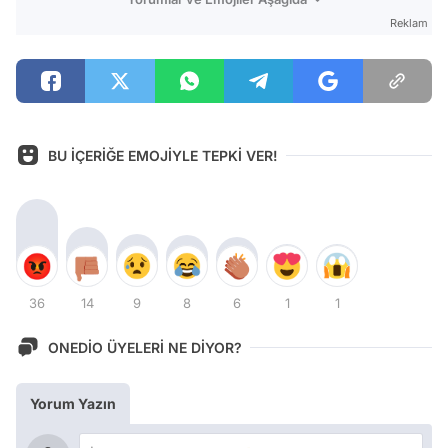
Reklam
BU İÇERİĞE EMOJİYLE TEPKİ VER!
36
14
9
8
6
1
1
ONEDİO ÜYELERİ NE DİYOR?
Yorum Yazın