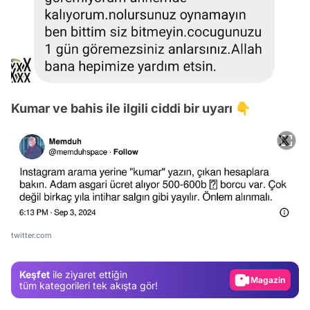
Kumar ve bahis ile ilgili ciddi bir uyarı 👇
Video
Test
Gündem
twitter.com
Magazin
Keşfet
ile ziyaret ettiğin
Video
tüm kategorileri tek akışta gör!
Test