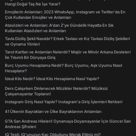
Hangi Doğal Taş Ne İşe Yarar?
Emojilerin Anlamları: 2023 WhatsApp, Instagram ve Twitter'da En
Çok Kullanılan Emojiler ve Anlamları
Atasözleri ve Anlamları: A'dan Z'ye Gündelik Hayatta En Sık
Kullanılan Atasözleri ve Anlamları
Tavla Diziliş Şekli Nasıldır? Erkek Tavlası ve Kız Tavlası Diziliş Şekilleri
ve Oynama Yönleri
Tarot Kartları ve Anlamları Nelerdir? Majör ve Minör Arkana Desteleri
İle Tılsımlı Bir Dünyaya Giriş
Burç Uyumu Hesaplama Nedir? Burç Uyumu, Aşk Uyumu Nasıl
Hesaplanır?
İdeal Kilo Nedir? İdeal Kilo Hesaplama Nasıl Yapılır?
Ders Çalışırken Dinlenecek Müzikler Nelerdir? Müziksiz
Çalışamayanlar Toplanın!
Instagram Giriş Nasıl Yapılır? Instagram'a Giriş İşlemleri Rehberi
41 Ülkenin Bayrakları ve Ülke Bayraklarının Anlamları
GTA San Andreas Hileleri! Oynamaya Doyamayanlar İçin Güncel San
Andreas Şifreleri
IQ Testi: IQ'unuzun Kaç Olduğunu Merak Ettiniz mi?