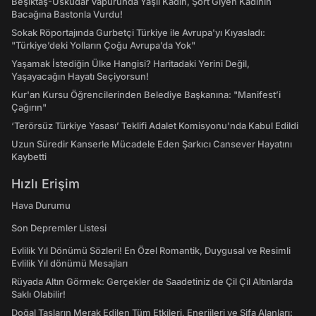
Beşiktaş-Üsküdar Vapurunda Yaşlı Kadın, Şort Giyen Kadının
Bacağına Bastonla Vurdu!
Sokak Röportajında Gurbetçi Türkiye ile Avrupa'yı Kıyasladı:
"Türkiye’deki Yolların Çoğu Avrupa’da Yok"
Yaşamak İstediğin Ülke Hangisi? Haritadaki Yerini Değil,
Yaşayacağın Hayatı Seçiyorsun!
Kur'an Kursu Öğrencilerinden Belediye Başkanına: "Manifest’i
Çağırın"
‘Terörsüz Türkiye Yasası’ Teklifi Adalet Komisyonu'nda Kabul Edildi
Uzun Süredir Kanserle Mücadele Eden Şarkıcı Cansever Hayatını
Kaybetti
Hızlı Erişim
Hava Durumu
Son Depremler Listesi
Evlilik Yıl Dönümü Sözleri! En Özel Romantik, Duygusal ve Resimli
Evlilik Yıl dönümü Mesajları
Rüyada Altın Görmek: Gerçekler de Saadetiniz de Çil Çil Altınlarda
Saklı Olabilir!
Doğal Taşların Merak Edilen Tüm Etkileri, Enerjileri ve Şifa Alanları: