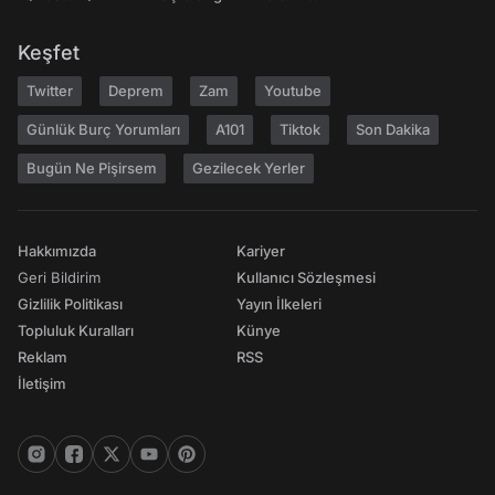
Keşfet
Twitter
Deprem
Zam
Youtube
Günlük Burç Yorumları
A101
Tiktok
Son Dakika
Bugün Ne Pişirsem
Gezilecek Yerler
Hakkımızda
Kariyer
Geri Bildirim
Kullanıcı Sözleşmesi
Gizlilik Politikası
Yayın İlkeleri
Topluluk Kuralları
Künye
Reklam
RSS
İletişim