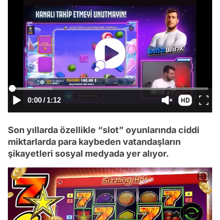
0:00
/
1:12
Son yıllarda özellikle “slot” oyunlarında ciddi
miktarlarda para kaybeden vatandaşların
şikayetleri sosyal medyada yer alıyor.