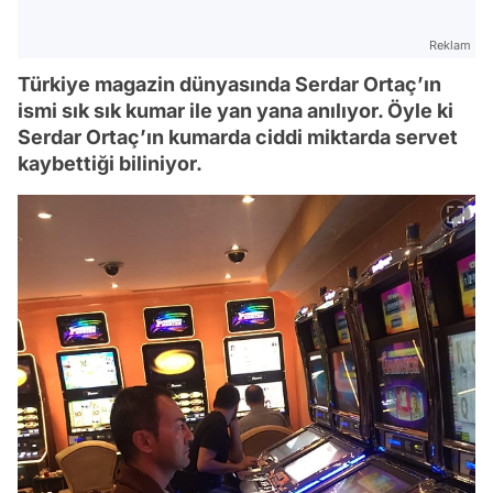
Reklam
Türkiye magazin dünyasında Serdar Ortaç’ın
ismi sık sık kumar ile yan yana anılıyor. Öyle ki
Serdar Ortaç’ın kumarda ciddi miktarda servet
kaybettiği biliniyor.