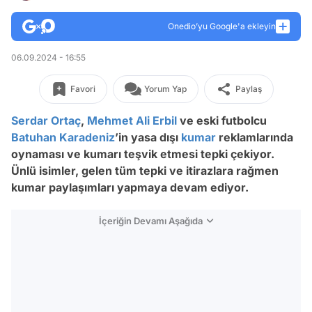
Onedio’yu Google'a ekleyin
06.09.2024 - 16:55
Favori
Yorum Yap
Paylaş
Serdar Ortaç
,
Mehmet Ali Erbil
ve eski futbolcu
Batuhan Karadeniz
’in yasa dışı
kumar
reklamlarında
oynaması ve kumarı teşvik etmesi tepki çekiyor.
Ünlü isimler, gelen tüm tepki ve itirazlara rağmen
kumar paylaşımları yapmaya devam ediyor.
İçeriğin Devamı Aşağıda