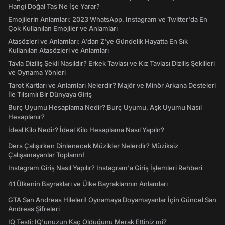
Hangi Doğal Taş Ne İşe Yarar?
Emojilerin Anlamları: 2023 WhatsApp, Instagram ve Twitter'da En
Çok Kullanılan Emojiler ve Anlamları
Atasözleri ve Anlamları: A'dan Z'ye Gündelik Hayatta En Sık
Kullanılan Atasözleri ve Anlamları
Tavla Diziliş Şekli Nasıldır? Erkek Tavlası ve Kız Tavlası Diziliş Şekilleri
ve Oynama Yönleri
Tarot Kartları ve Anlamları Nelerdir? Majör ve Minör Arkana Desteleri
İle Tılsımlı Bir Dünyaya Giriş
Burç Uyumu Hesaplama Nedir? Burç Uyumu, Aşk Uyumu Nasıl
Hesaplanır?
İdeal Kilo Nedir? İdeal Kilo Hesaplama Nasıl Yapılır?
Ders Çalışırken Dinlenecek Müzikler Nelerdir? Müziksiz
Çalışamayanlar Toplanın!
Instagram Giriş Nasıl Yapılır? Instagram'a Giriş İşlemleri Rehberi
41 Ülkenin Bayrakları ve Ülke Bayraklarının Anlamları
GTA San Andreas Hileleri! Oynamaya Doyamayanlar İçin Güncel San
Andreas Şifreleri
IQ Testi: IQ'unuzun Kaç Olduğunu Merak Ettiniz mi?