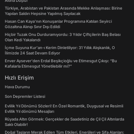
Altına Düştü!
Türkiye, Arabistan ve Pakistan Arasında Mekke Anlaşması: Birine
Yapılan Saldırı Hepsine Yapılmış Sayılacak
Hasan Can Kaya’nın Konuşanlar Programına Katılan Seyirci
Gözaltına Alınıp Sınır Dışı Edildi
Hiçbir Tuzak Onu Durduramıyordu: 3 Yıldır Çiftçilerin Baş Belası
Olan Kedi Yakalandı
İçme Suyuna Kur'an-ı Kerim Dinletiliyor: 31 Yıllık Alışkanlık, O
İlimizde 24 Saat Devam Ediyor
Enver Aysever'den Erdal Beşikçioğlu ve Etimesgut Çıkışı: “Bu
Kafalarla Etimesgut Yönetilebilir mi?”
Hızlı Erişim
Hava Durumu
Son Depremler Listesi
Evlilik Yıl Dönümü Sözleri! En Özel Romantik, Duygusal ve Resimli
Evlilik Yıl dönümü Mesajları
Rüyada Altın Görmek: Gerçekler de Saadetiniz de Çil Çil Altınlarda
Saklı Olabilir!
Doğal Taşların Merak Edilen Tüm Etkileri, Enerjileri ve Şifa Alanları: