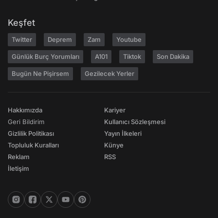
Keşfet
Twitter
Deprem
Zam
Youtube
Günlük Burç Yorumları
A101
Tiktok
Son Dakika
Bugün Ne Pişirsem
Gezilecek Yerler
Hakkımızda
Kariyer
Geri Bildirim
Kullanıcı Sözleşmesi
Gizlilik Politikası
Yayın İlkeleri
Topluluk Kuralları
Künye
Reklam
RSS
İletişim