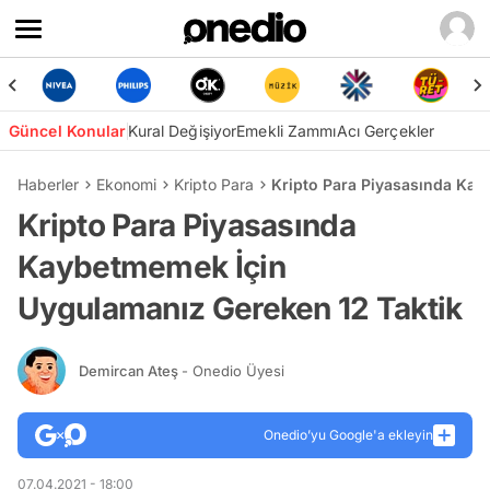
Güncel Konular
Kural Değişiyor
Emekli Zammı
Acı Gerçekler
Haberler
Ekonomi
Kripto Para
Kripto Para Piyasasında Kay
Kripto Para Piyasasında
Kaybetmemek İçin
Uygulamanız Gereken 12 Taktik
Demircan Ateş
- Onedio Üyesi
Onedio’yu Google'a ekleyin
07.04.2021 - 18:00