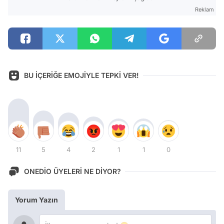
Reklam
BU İÇERİĞE EMOJİYLE TEPKİ VER!
11
5
4
2
1
1
0
ONEDİO ÜYELERİ NE DİYOR?
Yorum Yazın